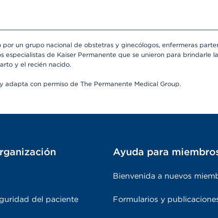
o por un grupo nacional de obstetras y ginecólogos, enfermeras partera
os especialistas de Kaiser Permanente que se unieron para brindarle l
arto y el recién nacido.
a y adapta con permiso de The Permanente Medical Group.
rganización
Ayuda para miembro
Bienvenida a nuevos miem
guridad del paciente
Formularios y publicacione