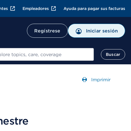
ntes
Empleadores
Ayuda para pagar sus facturas
Regístrese
Iniciar sesión
ar
Buscar
Imprimir
Abre un Cuadr
mestre