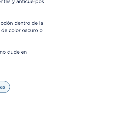
entes y anticuerpos
godón dentro de la
o de color oscuro o
 no dude en
nas