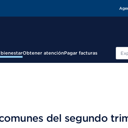
Age
Busc
 bienestar
Obtener atención
Pagar facturas
comunes del segundo tri