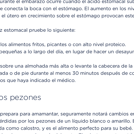
urante el embarazo ocurre cuando el ácido estomacal sub
e conecta la boca con el estómago. El aumento en los ni
e el útero en crecimiento sobre el estómago provocan este 
ez estomacal pruebe lo siguiente:
 los alimentos fritos, picantes o con alto nivel proteico.
equeñas a lo largo del día, en lugar de hacer un desayu
sobre una almohada más alta o levante la cabecera de la
da o de pie durante al menos 30 minutos después de c
dos que haya indicado el médico.
los pezones
 prepara para amamantar, seguramente notará cambios en
didas por los pezones de un líquido blanco o amarillo. E
a como calostro, y es el alimento perfecto para su bebé.