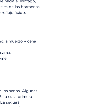
e hacia el esófago,
veles de las hormonas
reflujo ácido.
no, almuerzo y cena
 cama.
omer.
 los senos. Algunas
sta es la primera
 La seguirá