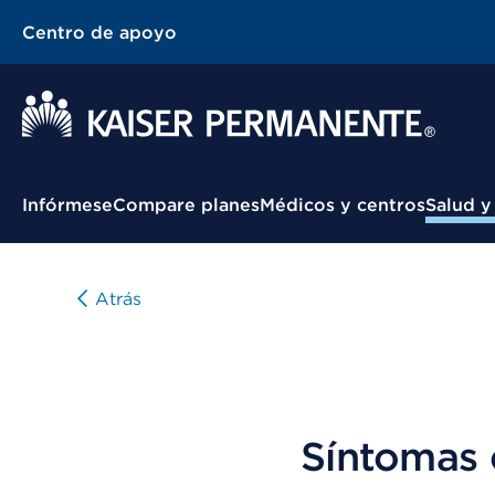
Centro de apoyo
Menú contextual
Infórmese
Compare planes
Médicos y centros
Salud y
Atrás
Síntomas 