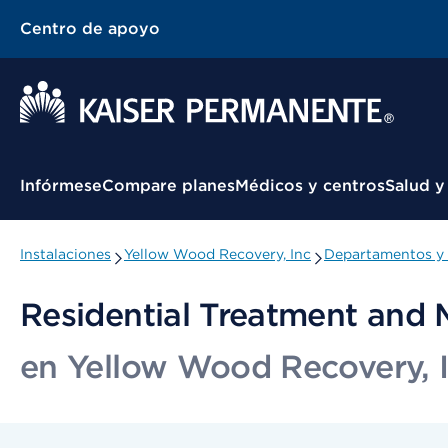
Centro de apoyo
Menú contextual
Infórmese
Compare planes
Médicos y centros
Salud y
Instalaciones
Yellow Wood Recovery, Inc
Departamentos y 
Residential Treatment and 
en Yellow Wood Recovery, 