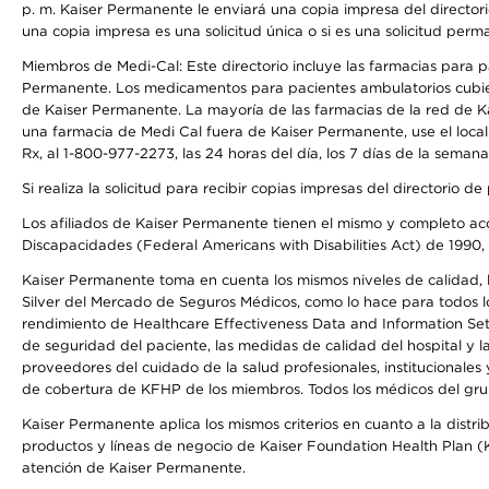
p. m. Kaiser Permanente le enviará una copia impresa del directori
una copia impresa es una solicitud única o si es una solicitud perm
Miembros de Medi-Cal: Este directorio incluye las farmacias para
Permanente. Los medicamentos para pacientes ambulatorios cubier
de Kaiser Permanente. La mayoría de las farmacias de la red de Ka
una farmacia de Medi Cal fuera de Kaiser Permanente, use el local
Rx, al 1-800-977-2273, las 24 horas del día, los 7 días de la sema
Si realiza la solicitud para recibir copias impresas del directori
Los afiliados de Kaiser Permanente tienen el mismo y completo acce
Discapacidades (Federal Americans with Disabilities Act) de 1990, 
Kaiser Permanente toma en cuenta los mismos niveles de calidad, la
Silver del Mercado de Seguros Médicos, como lo hace para todos lo
rendimiento de Healthcare Effectiveness Data and Information Se
de seguridad del paciente, las medidas de calidad del hospital y 
proveedores del cuidado de la salud profesionales, institucionale
de cobertura de KFHP de los miembros. Todos los médicos del grup
Kaiser Permanente aplica los mismos criterios en cuanto a la dist
productos y líneas de negocio de Kaiser Foundation Health Plan (KF
atención de Kaiser Permanente.