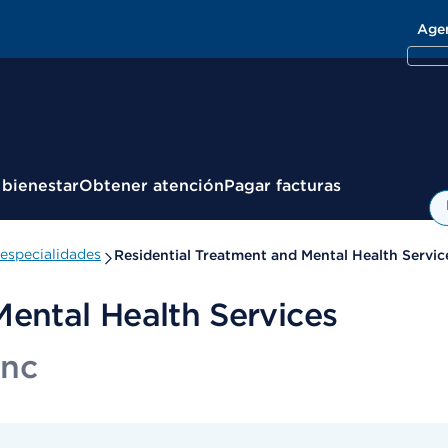
Age
 bienestar
Obtener atención
Pagar facturas
especialidades
Residential Treatment and Mental Health Servic
Mental Health Services
Inc