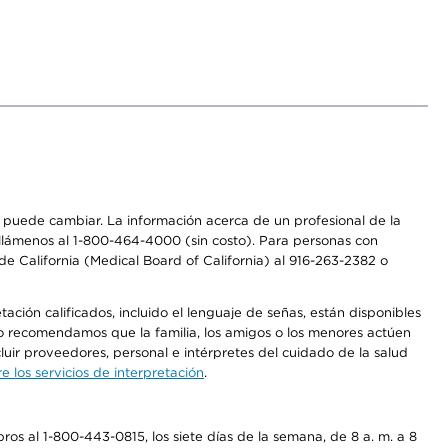
os puede cambiar. La información acerca de un profesional de la
a, llámenos al 1-800-464-4000 (sin costo). Para personas con
e California (Medical Board of California) al 916-263-2382 o
ción calificados, incluido el lenguaje de señas, están disponibles
 No recomendamos que la familia, los amigos o los menores actúen
luir proveedores, personal e intérpretes del cuidado de la salud
 los servicios de interpretación
.
os al 1-800-443-0815, los siete días de la semana, de 8 a. m. a 8