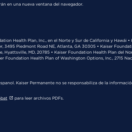
rirán en una nueva ventana del navegador.
ation Health Plan, Inc., en el Norte y Sur de California y Hawái 
r, 3495 Piedmont Road NE, Atlanta, GA 30305 • Kaiser Foundatio
ve, Hyattsville, MD, 20785 • Kaiser Foundation Health Plan del N
ser Foundation Health Plan of Washington Options, Inc., 2715 N
spanol. Kaiser Permanente no se responsabiliza de la información
obat
para leer archivos PDFs.