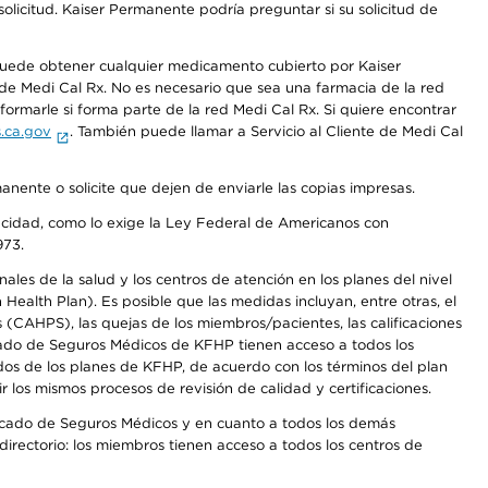
olicitud. Kaiser Permanente podría preguntar si su solicitud de
 puede obtener cualquier medicamento cubierto por Kaiser
e Medi Cal Rx. No es necesario que sea una farmacia de la red
rmarle si forma parte de la red Medi Cal Rx. Si quiere encontrar
.ca.gov
. También puede llamar a Servicio al Cliente de Medi Cal
anente o solicite que dejen de enviarle las copias impresas.
apacidad, como lo exige la Ley Federal de Americanos con
973.
les de la salud y los centros de atención en los planes del nivel
alth Plan). Es posible que las medidas incluyan, entre otras, el
CAHPS), las quejas de los miembros/pacientes, las calificaciones
rcado de Seguros Médicos de KFHP tienen acceso a todos los
dos de los planes de KFHP, de acuerdo con los términos del plan
os mismos procesos de revisión de calidad y certificaciones.
Mercado de Seguros Médicos y en cuanto a todos los demás
irectorio: los miembros tienen acceso a todos los centros de