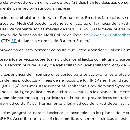
o de proveedores en un plazo de tres (3) días hábiles después de su s
anente para recibir esta copia impresa.
 pacientes ambulatorios de Kaiser Permanente. En estas farmacias, se
tos por Medi Cal pueden obtenerse en cualquier farmacia de la red d
iser Permanente son farmacias de Medi Cal Rx. Su farmacia puede info
izador de farmacias de Medi Cal Rx en línea, en
www.Medi-CalRx.dhcs
na (TTY
711
de lunes a viernes, de 8 a. m. a 5 p. m.).
o de proveedores, esta permanece hasta que usted abandone Kaiser Perm
so a los servicios cubiertos, incluidos los afiliados con alguna disc
y la sección 504 de la Ley de Rehabilitación (Rehabilitation Act) de 1
 experiencia del miembro o los costos para seleccionar a los profesiona
s demás productos y líneas de negocios de KFHP (Kaiser Foundation He
t (HEDIS)/Consumer Assessment of Healthcare Providers and Systems (
la necesidad geográfica. Los miembros inscritos en los planes del Me
s y complementarios que participan en la red de proveedores contrata
o médico de Kaiser Permanente y los médicos de la red deben seguir l
ribución geográfica para seleccionar los hospitales en los planes del 
HP). Accesibilidad a las oficinas médicas y centros médicos en este d