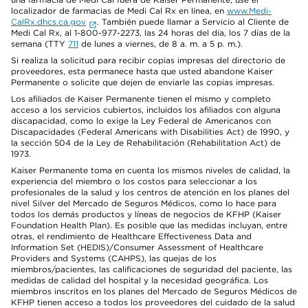
localizador de farmacias de Medi Cal Rx en línea, en
www.Medi-
CalRx.dhcs.ca.gov
. También puede llamar a Servicio al Cliente de
Medi Cal Rx, al 1-800-977-2273, las 24 horas del día, los 7 días de la
semana (TTY
711
de lunes a viernes, de 8 a. m. a 5 p. m.).
Si realiza la solicitud para recibir copias impresas del directorio de
proveedores, esta permanece hasta que usted abandone Kaiser
Permanente o solicite que dejen de enviarle las copias impresas.
Los afiliados de Kaiser Permanente tienen el mismo y completo
acceso a los servicios cubiertos, incluidos los afiliados con alguna
discapacidad, como lo exige la Ley Federal de Americanos con
Discapacidades (Federal Americans with Disabilities Act) de 1990, y
la sección 504 de la Ley de Rehabilitación (Rehabilitation Act) de
1973.
Kaiser Permanente toma en cuenta los mismos niveles de calidad, la
experiencia del miembro o los costos para seleccionar a los
profesionales de la salud y los centros de atención en los planes del
nivel Silver del Mercado de Seguros Médicos, como lo hace para
todos los demás productos y líneas de negocios de KFHP (Kaiser
Foundation Health Plan). Es posible que las medidas incluyan, entre
otras, el rendimiento de Healthcare Effectiveness Data and
Information Set (HEDIS)/Consumer Assessment of Healthcare
Providers and Systems (CAHPS), las quejas de los
miembros/pacientes, las calificaciones de seguridad del paciente, las
medidas de calidad del hospital y la necesidad geográfica. Los
miembros inscritos en los planes del Mercado de Seguros Médicos de
KFHP tienen acceso a todos los proveedores del cuidado de la salud