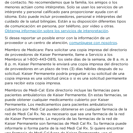
de contacto. No recomendamos que la familia, los amigos o los
menores actúen como intérpretes. Solo se usan los servicios de un
intérprete y personal calificado para proporcionar ayuda con el
idioma. Esto puede incluir proveedores, personal e intérpretes del
cuidado de la salud bilingües. Están a su disposición diferentes tipos
de comunicación: en persona, por teléfono, por video u otras.
Obtenga información sobre los servicios de interpretación
.
Si desea reportar un posible error con la información de un
proveedor o un centro de atención,
comuníquese con nosotros
.
Miembro de Medicare: Para solicitar una copia impresa del directorio
de proveedores de Kaiser Permanente, llame a Servicio a los
Miembros al 1-800-443-0815, los siete días de la semana, de 8 a. m. a
8 p. m. Kaiser Permanente le enviará una copia impresa del directorio
de proveedores en un plazo de tres (3) días hábiles después de su
solicitud. Kaiser Permanente podría preguntar si su solicitud de una
copia impresa es una solicitud única o si es una solicitud permanente
para recibir esta copia impresa.
Miembros de Medi-Cal: Este directorio incluye las farmacias para
pacientes ambulatorios de Kaiser Permanente. En estas farmacias, se
puede obtener cualquier medicamento cubierto por Kaiser
Permanente. Los medicamentos para pacientes ambulatorios
cubiertos por Medi Cal pueden obtenerse en cualquier farmacia de la
red de Medi Cal Rx. No es necesario que sea una farmacia de la red
de Kaiser Permanente. La mayoría de las farmacias de la red de
Kaiser Permanente son farmacias de Medi Cal Rx. Su farmacia puede
informarle si forma parte de la red Medi Cal Rx. Si quiere encontrar
una farmacia de Medi Cal fuera de Kaiser Permanente, use el