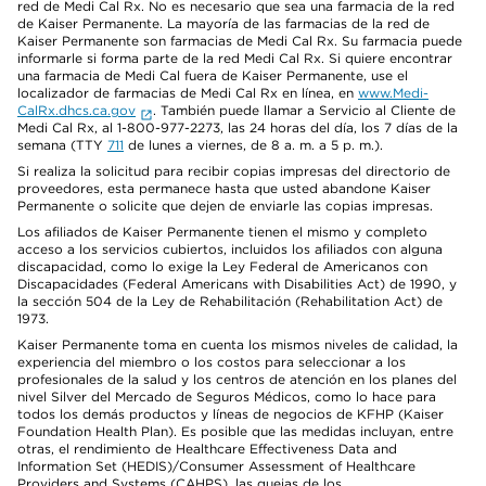
red de Medi Cal Rx. No es necesario que sea una farmacia de la red
de Kaiser Permanente. La mayoría de las farmacias de la red de
Kaiser Permanente son farmacias de Medi Cal Rx. Su farmacia puede
informarle si forma parte de la red Medi Cal Rx. Si quiere encontrar
una farmacia de Medi Cal fuera de Kaiser Permanente, use el
localizador de farmacias de Medi Cal Rx en línea, en
www.Medi-
CalRx.dhcs.ca.gov
. También puede llamar a Servicio al Cliente de
Medi Cal Rx, al 1-800-977-2273, las 24 horas del día, los 7 días de la
semana (TTY
711
de lunes a viernes, de 8 a. m. a 5 p. m.).
Si realiza la solicitud para recibir copias impresas del directorio de
proveedores, esta permanece hasta que usted abandone Kaiser
Permanente o solicite que dejen de enviarle las copias impresas.
Los afiliados de Kaiser Permanente tienen el mismo y completo
acceso a los servicios cubiertos, incluidos los afiliados con alguna
discapacidad, como lo exige la Ley Federal de Americanos con
Discapacidades (Federal Americans with Disabilities Act) de 1990, y
la sección 504 de la Ley de Rehabilitación (Rehabilitation Act) de
1973.
Kaiser Permanente toma en cuenta los mismos niveles de calidad, la
experiencia del miembro o los costos para seleccionar a los
profesionales de la salud y los centros de atención en los planes del
nivel Silver del Mercado de Seguros Médicos, como lo hace para
todos los demás productos y líneas de negocios de KFHP (Kaiser
Foundation Health Plan). Es posible que las medidas incluyan, entre
otras, el rendimiento de Healthcare Effectiveness Data and
Information Set (HEDIS)/Consumer Assessment of Healthcare
Providers and Systems (CAHPS), las quejas de los