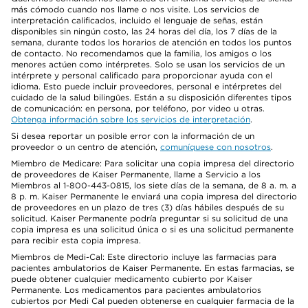
más cómodo cuando nos llame o nos visite. Los servicios de
interpretación calificados, incluido el lenguaje de señas, están
disponibles sin ningún costo, las 24 horas del día, los 7 días de la
semana, durante todos los horarios de atención en todos los puntos
de contacto. No recomendamos que la familia, los amigos o los
menores actúen como intérpretes. Solo se usan los servicios de un
intérprete y personal calificado para proporcionar ayuda con el
idioma. Esto puede incluir proveedores, personal e intérpretes del
cuidado de la salud bilingües. Están a su disposición diferentes tipos
de comunicación: en persona, por teléfono, por video u otras.
Obtenga información sobre los servicios de interpretación
.
Si desea reportar un posible error con la información de un
proveedor o un centro de atención,
comuníquese con nosotros
.
Miembro de Medicare: Para solicitar una copia impresa del directorio
de proveedores de Kaiser Permanente, llame a Servicio a los
Miembros al 1-800-443-0815, los siete días de la semana, de 8 a. m. a
8 p. m. Kaiser Permanente le enviará una copia impresa del directorio
de proveedores en un plazo de tres (3) días hábiles después de su
solicitud. Kaiser Permanente podría preguntar si su solicitud de una
copia impresa es una solicitud única o si es una solicitud permanente
para recibir esta copia impresa.
Miembros de Medi-Cal: Este directorio incluye las farmacias para
pacientes ambulatorios de Kaiser Permanente. En estas farmacias, se
puede obtener cualquier medicamento cubierto por Kaiser
Permanente. Los medicamentos para pacientes ambulatorios
cubiertos por Medi Cal pueden obtenerse en cualquier farmacia de la