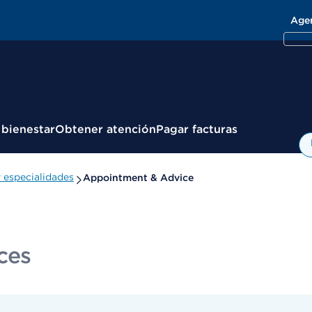
Age
 bienestar
Obtener atención
Pagar facturas
 especialidades
Appointment & Advice
ces