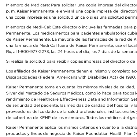
Miembro de Medicare: Para solicitar una copia impresa del director
p. m. Kaiser Permanente le enviará una copia impresa del directori
una copia impresa es una solicitud única o si es una solicitud perm
Miembros de Medi-Cal: Este directorio incluye las farmacias para
Permanente. Los medicamentos para pacientes ambulatorios cubier
de Kaiser Permanente. La mayoría de las farmacias de la red de Ka
una farmacia de Medi Cal fuera de Kaiser Permanente, use el local
Rx, al 1-800-977-2273, las 24 horas del día, los 7 días de la sema
Si realiza la solicitud para recibir copias impresas del directori
Los afiliados de Kaiser Permanente tienen el mismo y completo acce
Discapacidades (Federal Americans with Disabilities Act) de 1990, 
Kaiser Permanente toma en cuenta los mismos niveles de calidad, la
Silver del Mercado de Seguros Médicos, como lo hace para todos lo
rendimiento de Healthcare Effectiveness Data and Information Se
de seguridad del paciente, las medidas de calidad del hospital y 
proveedores del cuidado de la salud profesionales, institucionale
de cobertura de KFHP de los miembros. Todos los médicos del grup
Kaiser Permanente aplica los mismos criterios en cuanto a la dist
productos y líneas de negocio de Kaiser Foundation Health Plan (KF