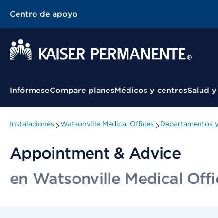
Centro de apoyo
Menú contextual
Infórmese
Compare planes
Médicos y centros
Salud y
Instalaciones
Watsonville Medical Offices
Departamentos y
Appointment & Advice
en Watsonville Medical Offi