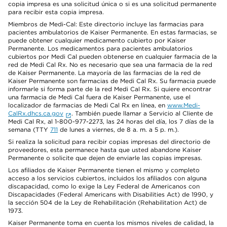
copia impresa es una solicitud única o si es una solicitud permanente
para recibir esta copia impresa.
Miembros de Medi-Cal: Este directorio incluye las farmacias para
pacientes ambulatorios de Kaiser Permanente. En estas farmacias, se
puede obtener cualquier medicamento cubierto por Kaiser
Permanente. Los medicamentos para pacientes ambulatorios
cubiertos por Medi Cal pueden obtenerse en cualquier farmacia de la
red de Medi Cal Rx. No es necesario que sea una farmacia de la red
de Kaiser Permanente. La mayoría de las farmacias de la red de
Kaiser Permanente son farmacias de Medi Cal Rx. Su farmacia puede
informarle si forma parte de la red Medi Cal Rx. Si quiere encontrar
una farmacia de Medi Cal fuera de Kaiser Permanente, use el
localizador de farmacias de Medi Cal Rx en línea, en
www.Medi-
CalRx.dhcs.ca.gov
. También puede llamar a Servicio al Cliente de
Medi Cal Rx, al 1-800-977-2273, las 24 horas del día, los 7 días de la
semana (TTY
711
de lunes a viernes, de 8 a. m. a 5 p. m.).
Si realiza la solicitud para recibir copias impresas del directorio de
proveedores, esta permanece hasta que usted abandone Kaiser
Permanente o solicite que dejen de enviarle las copias impresas.
Los afiliados de Kaiser Permanente tienen el mismo y completo
acceso a los servicios cubiertos, incluidos los afiliados con alguna
discapacidad, como lo exige la Ley Federal de Americanos con
Discapacidades (Federal Americans with Disabilities Act) de 1990, y
la sección 504 de la Ley de Rehabilitación (Rehabilitation Act) de
1973.
Kaiser Permanente toma en cuenta los mismos niveles de calidad, la