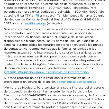
se obtiene en el proceso de certificación de credenciales. Si tiene
alguna pregunta, llámenos al 1-800-464-4000 (sin costo). Para
personas con problemas auditivos y del habla: 1-800-464-4000 (sin
costo) o línea TTY al
711
(sin costo). También puede llamar al Colegio
de Médicos de California (Medical Board of California) al 916-263-
2382 o visitar
su sitio web
(en inglés).
Queremos comunicarnos con usted en el idioma con el que se sienta
más cómodo cuando nos llame o nos visite. Los servicios de
interpretación calificados, incluido el lenguaje de señas, están
disponibles sin ningún costo, las 24 horas del día, los 7 días de la
semana, durante todos los horarios de atención en todos los puntos
de contacto. No recomendamos que la familia, los amigos o los
menores actúen como intérpretes. Solo se usan los servicios de un
intérprete y personal calificado para proporcionar ayuda con el
idioma. Esto puede incluir proveedores, personal e intérpretes del
cuidado de la salud bilingües. Están a su disposición diferentes tipos
de comunicación: en persona, por teléfono, por video u otras.
Obtenga información sobre los servicios de interpretación
.
Si desea reportar un posible error con la información de un
proveedor o un centro de atención,
comuníquese con nosotros
.
Miembro de Medicare: Para solicitar una copia impresa del directorio
de proveedores de Kaiser Permanente, llame a Servicio a los
Miembros al 1-800-443-0815, los siete días de la semana, de 8 a. m. a
8 p. m. Kaiser Permanente le enviará una copia impresa del directorio
de proveedores en un plazo de tres (3) días hábiles después de su
solicitud. Kaiser Permanente podría preguntar si su solicitud de una