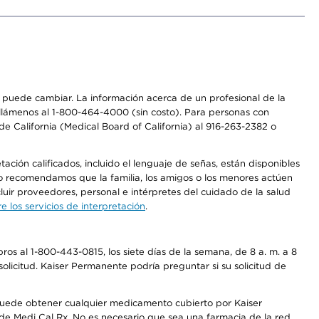
os puede cambiar. La información acerca de un profesional de la
a, llámenos al 1-800-464-4000 (sin costo). Para personas con
e California (Medical Board of California) al 916-263-2382 o
ción calificados, incluido el lenguaje de señas, están disponibles
 No recomendamos que la familia, los amigos o los menores actúen
luir proveedores, personal e intérpretes del cuidado de la salud
 los servicios de interpretación
.
os al 1-800-443-0815, los siete días de la semana, de 8 a. m. a 8
olicitud. Kaiser Permanente podría preguntar si su solicitud de
 puede obtener cualquier medicamento cubierto por Kaiser
e Medi Cal Rx. No es necesario que sea una farmacia de la red