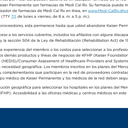
iser Permanente son farmacias de Medi Cal Rx. Su farmacia puede info
izador de farmacias de Medi Cal Rx en línea, en
www.Medi-CalRx.dhcs
na (TTY
711
de lunes a viernes, de 8 a. m. a 5 p. m.).
o de proveedores, esta permanece hasta que usted abandone Kaiser Perm
so a los servicios cubiertos, incluidos los afiliados con alguna disc
y la sección 504 de la Ley de Rehabilitación (Rehabilitation Act) de 1
 experiencia del miembro o los costos para seleccionar a los profesiona
s demás productos y líneas de negocios de KFHP (Kaiser Foundation He
t (HEDIS)/Consumer Assessment of Healthcare Providers and Systems (
la necesidad geográfica. Los miembros inscritos en los planes del Me
s y complementarios que participan en la red de proveedores contrata
o médico de Kaiser Permanente y los médicos de la red deben seguir l
ribución geográfica para seleccionar los hospitales en los planes del 
HP). Accesibilidad a las oficinas médicas y centros médicos en este d