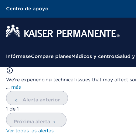
Centro de apoyo
Menú contextual
Infórmese
Compare planes
Médicos y centros
Salud y
We're experiencing technical issues that may affect so
…
más
Alerta anterior
mostrando
1
de
1
Próxima alerta
Ver todas las alertas