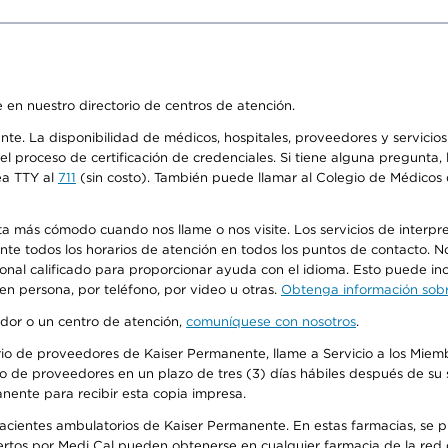
 en nuestro directorio de centros de atención.
ente. La disponibilidad de médicos, hospitales, proveedores y servici
n el proceso de certificación de credenciales. Si tiene alguna pregunt
ea TTY al
711
(sin costo). También puede llamar al Colegio de Médicos d
más cómodo cuando nos llame o nos visite. Los servicios de interpreta
urante todos los horarios de atención en todos los puntos de contacto.
sonal calificado para proporcionar ayuda con el idioma. Esto puede inc
 en persona, por teléfono, por video u otras.
Obtenga información sobre
edor o un centro de atención,
comuníquese con nosotros
.
io de proveedores de Kaiser Permanente, llame a Servicio a los Miembr
o de proveedores en un plazo de tres (3) días hábiles después de su s
anente para recibir esta copia impresa.
 pacientes ambulatorios de Kaiser Permanente. En estas farmacias, se
tos por Medi Cal pueden obtenerse en cualquier farmacia de la red d