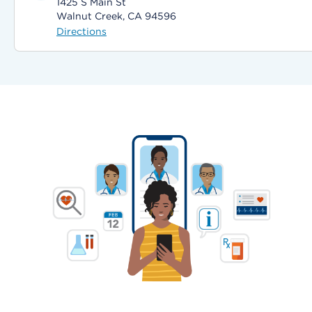
1425 S Main St
Walnut Creek, CA 94596
Directions