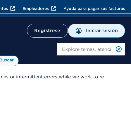
ntes
Empleadores
Ayuda para pagar sus facturas
Iniciar sesión
Regístrese
Bu
Buscar
es or intermittent errors while we work to re