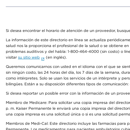
Si desea encontrar el horario de atención de un proveedor, busque
La información de este directorio en línea se actualiza periódicam
salud nos la proporciona el profesional de la salud o se obtiene e
problemas auditivos y del habla: 1-800-464-4000 (sin costo) o lín
visitar
su sitio web
(en inglés).
Queremos comunicarnos con usted en el idioma con el que se sienta 
sin ningún costo, las 24 horas del día, los 7 días de la semana, d
como intérpretes. Solo se usan los servicios de un intérprete y per
bilingües. Están a su disposición diferentes tipos de comunicación:
Si desea reportar un posible error con la información de un prove
Miembro de Medicare: Para solicitar una copia impresa del director
p. m. Kaiser Permanente le enviará una copia impresa del directori
una copia impresa es una solicitud única o si es una solicitud perm
Miembros de Medi-Cal: Este directorio incluye las farmacias para
Permanente. Los medicamentos para pacientes ambulatorios cubier