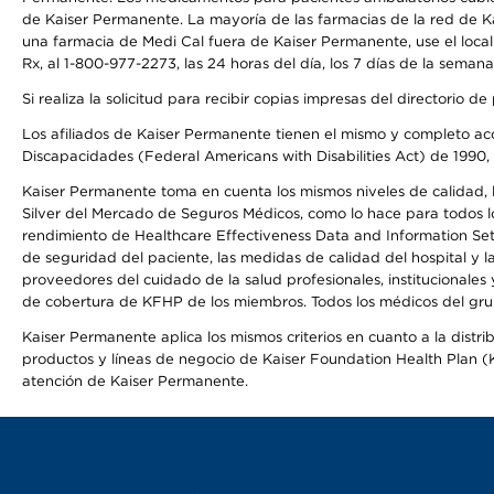
de Kaiser Permanente. La mayoría de las farmacias de la red de Ka
una farmacia de Medi Cal fuera de Kaiser Permanente, use el local
Rx, al 1-800-977-2273, las 24 horas del día, los 7 días de la sema
Si realiza la solicitud para recibir copias impresas del directori
Los afiliados de Kaiser Permanente tienen el mismo y completo acce
Discapacidades (Federal Americans with Disabilities Act) de 1990, 
Kaiser Permanente toma en cuenta los mismos niveles de calidad, la
Silver del Mercado de Seguros Médicos, como lo hace para todos lo
rendimiento de Healthcare Effectiveness Data and Information Se
de seguridad del paciente, las medidas de calidad del hospital y 
proveedores del cuidado de la salud profesionales, institucionale
de cobertura de KFHP de los miembros. Todos los médicos del grup
Kaiser Permanente aplica los mismos criterios en cuanto a la dist
productos y líneas de negocio de Kaiser Foundation Health Plan (KF
atención de Kaiser Permanente.