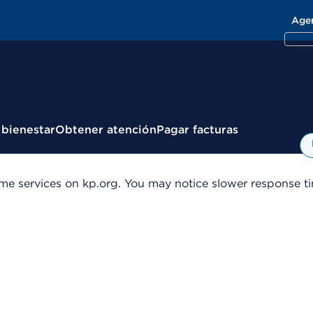
Age
 bienestar
Obtener atención
Pagar facturas
me services on kp.org. You may notice slower response tim