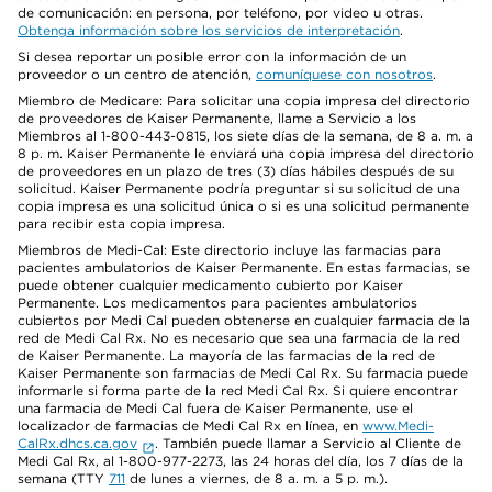
de comunicación: en persona, por teléfono, por video u otras.
Obtenga información sobre los servicios de interpretación
.
Si desea reportar un posible error con la información de un
proveedor o un centro de atención,
comuníquese con nosotros
.
Miembro de Medicare: Para solicitar una copia impresa del directorio
de proveedores de Kaiser Permanente, llame a Servicio a los
Miembros al 1-800-443-0815, los siete días de la semana, de 8 a. m. a
8 p. m. Kaiser Permanente le enviará una copia impresa del directorio
de proveedores en un plazo de tres (3) días hábiles después de su
solicitud. Kaiser Permanente podría preguntar si su solicitud de una
copia impresa es una solicitud única o si es una solicitud permanente
para recibir esta copia impresa.
Miembros de Medi-Cal: Este directorio incluye las farmacias para
pacientes ambulatorios de Kaiser Permanente. En estas farmacias, se
puede obtener cualquier medicamento cubierto por Kaiser
Permanente. Los medicamentos para pacientes ambulatorios
cubiertos por Medi Cal pueden obtenerse en cualquier farmacia de la
red de Medi Cal Rx. No es necesario que sea una farmacia de la red
de Kaiser Permanente. La mayoría de las farmacias de la red de
Kaiser Permanente son farmacias de Medi Cal Rx. Su farmacia puede
informarle si forma parte de la red Medi Cal Rx. Si quiere encontrar
una farmacia de Medi Cal fuera de Kaiser Permanente, use el
localizador de farmacias de Medi Cal Rx en línea, en
www.Medi-
CalRx.dhcs.ca.gov
. También puede llamar a Servicio al Cliente de
Medi Cal Rx, al 1-800-977-2273, las 24 horas del día, los 7 días de la
semana (TTY
711
de lunes a viernes, de 8 a. m. a 5 p. m.).