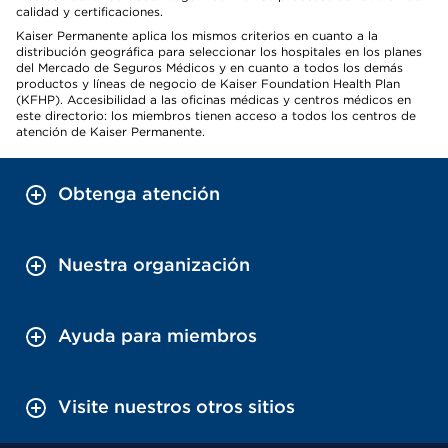
calidad y certificaciones.
Kaiser Permanente aplica los mismos criterios en cuanto a la
distribución geográfica para seleccionar los hospitales en los planes
del Mercado de Seguros Médicos y en cuanto a todos los demás
productos y líneas de negocio de Kaiser Foundation Health Plan
(KFHP). Accesibilidad a las oficinas médicas y centros médicos en
este directorio: los miembros tienen acceso a todos los centros de
atención de Kaiser Permanente.
Obtenga atención
Nuestra organización
Ayuda para miembros
Visite nuestros otros sitios