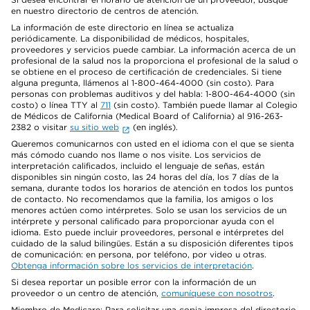
en nuestro directorio de centros de atención.
La información de este directorio en línea se actualiza
periódicamente. La disponibilidad de médicos, hospitales,
proveedores y servicios puede cambiar. La información acerca de un
profesional de la salud nos la proporciona el profesional de la salud o
se obtiene en el proceso de certificación de credenciales. Si tiene
alguna pregunta, llámenos al 1-800-464-4000 (sin costo). Para
personas con problemas auditivos y del habla: 1-800-464-4000 (sin
costo) o línea TTY al
711
(sin costo). También puede llamar al Colegio
de Médicos de California (Medical Board of California) al 916-263-
2382 o visitar
su sitio web
(en inglés).
Queremos comunicarnos con usted en el idioma con el que se sienta
más cómodo cuando nos llame o nos visite. Los servicios de
interpretación calificados, incluido el lenguaje de señas, están
disponibles sin ningún costo, las 24 horas del día, los 7 días de la
semana, durante todos los horarios de atención en todos los puntos
de contacto. No recomendamos que la familia, los amigos o los
menores actúen como intérpretes. Solo se usan los servicios de un
intérprete y personal calificado para proporcionar ayuda con el
idioma. Esto puede incluir proveedores, personal e intérpretes del
cuidado de la salud bilingües. Están a su disposición diferentes tipos
de comunicación: en persona, por teléfono, por video u otras.
Obtenga información sobre los servicios de interpretación
.
Si desea reportar un posible error con la información de un
proveedor o un centro de atención,
comuníquese con nosotros
.
Miembro de Medicare: Para solicitar una copia impresa del directorio