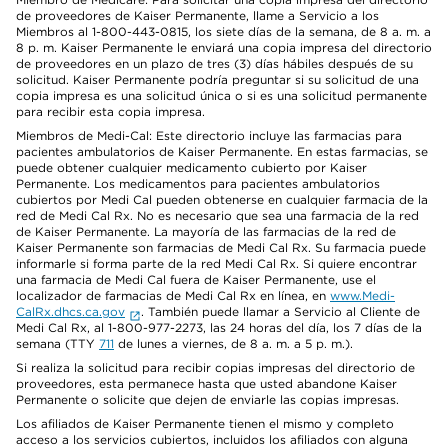
de proveedores de Kaiser Permanente, llame a Servicio a los
Miembros al 1-800-443-0815, los siete días de la semana, de 8 a. m. a
8 p. m. Kaiser Permanente le enviará una copia impresa del directorio
de proveedores en un plazo de tres (3) días hábiles después de su
solicitud. Kaiser Permanente podría preguntar si su solicitud de una
copia impresa es una solicitud única o si es una solicitud permanente
para recibir esta copia impresa.
Miembros de Medi-Cal: Este directorio incluye las farmacias para
pacientes ambulatorios de Kaiser Permanente. En estas farmacias, se
puede obtener cualquier medicamento cubierto por Kaiser
Permanente. Los medicamentos para pacientes ambulatorios
cubiertos por Medi Cal pueden obtenerse en cualquier farmacia de la
red de Medi Cal Rx. No es necesario que sea una farmacia de la red
de Kaiser Permanente. La mayoría de las farmacias de la red de
Kaiser Permanente son farmacias de Medi Cal Rx. Su farmacia puede
informarle si forma parte de la red Medi Cal Rx. Si quiere encontrar
una farmacia de Medi Cal fuera de Kaiser Permanente, use el
localizador de farmacias de Medi Cal Rx en línea, en
www.Medi-
CalRx.dhcs.ca.gov
. También puede llamar a Servicio al Cliente de
Medi Cal Rx, al 1-800-977-2273, las 24 horas del día, los 7 días de la
semana (TTY
711
de lunes a viernes, de 8 a. m. a 5 p. m.).
Si realiza la solicitud para recibir copias impresas del directorio de
proveedores, esta permanece hasta que usted abandone Kaiser
Permanente o solicite que dejen de enviarle las copias impresas.
Los afiliados de Kaiser Permanente tienen el mismo y completo
acceso a los servicios cubiertos, incluidos los afiliados con alguna