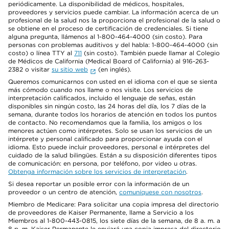
periódicamente. La disponibilidad de médicos, hospitales,
proveedores y servicios puede cambiar. La información acerca de un
profesional de la salud nos la proporciona el profesional de la salud o
se obtiene en el proceso de certificación de credenciales. Si tiene
alguna pregunta, llámenos al 1-800-464-4000 (sin costo). Para
personas con problemas auditivos y del habla: 1-800-464-4000 (sin
costo) o línea TTY al
711
(sin costo). También puede llamar al Colegio
de Médicos de California (Medical Board of California) al 916-263-
2382 o visitar
su sitio web
(en inglés).
Queremos comunicarnos con usted en el idioma con el que se sienta
más cómodo cuando nos llame o nos visite. Los servicios de
interpretación calificados, incluido el lenguaje de señas, están
disponibles sin ningún costo, las 24 horas del día, los 7 días de la
semana, durante todos los horarios de atención en todos los puntos
de contacto. No recomendamos que la familia, los amigos o los
menores actúen como intérpretes. Solo se usan los servicios de un
intérprete y personal calificado para proporcionar ayuda con el
idioma. Esto puede incluir proveedores, personal e intérpretes del
cuidado de la salud bilingües. Están a su disposición diferentes tipos
de comunicación: en persona, por teléfono, por video u otras.
Obtenga información sobre los servicios de interpretación
.
Si desea reportar un posible error con la información de un
proveedor o un centro de atención,
comuníquese con nosotros
.
Miembro de Medicare: Para solicitar una copia impresa del directorio
de proveedores de Kaiser Permanente, llame a Servicio a los
Miembros al 1-800-443-0815, los siete días de la semana, de 8 a. m. a
8 p. m. Kaiser Permanente le enviará una copia impresa del directorio