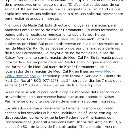
de proveedores en un plazo de tres (3) días hábiles después de su
solicitud. Kaiser Permanente podría preguntar si su solicitud de una
copia impresa es una solicitud única o si es una solicitud permanente
para recibir esta copia impresa.
Miembros de Medi-Cal: Este directorio incluye las farmacias para
pacientes ambulatorios de Kaiser Permanente. En estas farmacias, se
puede obtener cualquier medicamento cubierto por Kaiser
Permanente. Los medicamentos para pacientes ambulatorios
cubiertos por Medi Cal pueden obtenerse en cualquier farmacia de la
red de Medi Cal Rx. No es necesario que sea una farmacia de la red
de Kaiser Permanente. La mayoría de las farmacias de la red de
Kaiser Permanente son farmacias de Medi Cal Rx. Su farmacia puede
informarle si forma parte de la red Medi Cal Rx. Si quiere encontrar
una farmacia de Medi Cal fuera de Kaiser Permanente, use el
localizador de farmacias de Medi Cal Rx en línea, en
www.Medi-
CalRx.dhcs.ca.gov
. También puede llamar a Servicio al Cliente de
Medi Cal Rx, al 1-800-977-2273, las 24 horas del día, los 7 días de la
semana (TTY
711
de lunes a viernes, de 8 a. m. a 5 p. m.).
Si realiza la solicitud para recibir copias impresas del directorio de
proveedores, esta permanece hasta que usted abandone Kaiser
Permanente o solicite que dejen de enviarle las copias impresas.
Los afiliados de Kaiser Permanente tienen el mismo y completo
acceso a los servicios cubiertos, incluidos los afiliados con alguna
discapacidad, como lo exige la Ley Federal de Americanos con
Discapacidades (Federal Americans with Disabilities Act) de 1990, y
la sección 504 de la Ley de Rehabilitación (Rehabilitation Act) de