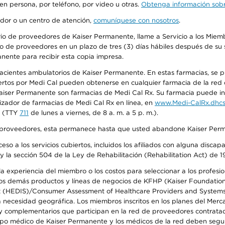
 en persona, por teléfono, por video u otras.
Obtenga información sobre
edor o un centro de atención,
comuníquese con nosotros
.
io de proveedores de Kaiser Permanente, llame a Servicio a los Miembr
o de proveedores en un plazo de tres (3) días hábiles después de su s
anente para recibir esta copia impresa.
 pacientes ambulatorios de Kaiser Permanente. En estas farmacias, se
tos por Medi Cal pueden obtenerse en cualquier farmacia de la red d
iser Permanente son farmacias de Medi Cal Rx. Su farmacia puede info
izador de farmacias de Medi Cal Rx en línea, en
www.Medi-CalRx.dhcs
na (TTY
711
de lunes a viernes, de 8 a. m. a 5 p. m.).
o de proveedores, esta permanece hasta que usted abandone Kaiser Perm
so a los servicios cubiertos, incluidos los afiliados con alguna disc
y la sección 504 de la Ley de Rehabilitación (Rehabilitation Act) de 1
 experiencia del miembro o los costos para seleccionar a los profesiona
s demás productos y líneas de negocios de KFHP (Kaiser Foundation He
t (HEDIS)/Consumer Assessment of Healthcare Providers and Systems (
la necesidad geográfica. Los miembros inscritos en los planes del Me
s y complementarios que participan en la red de proveedores contrata
o médico de Kaiser Permanente y los médicos de la red deben seguir l