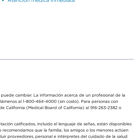
Atención médica inmediata
os puede cambiar. La información acerca de un profesional de la
a, llámenos al 1-800-464-4000 (sin costo). Para personas con
e California (Medical Board of California) al 916-263-2382 o
ción calificados, incluido el lenguaje de señas, están disponibles
 No recomendamos que la familia, los amigos o los menores actúen
luir proveedores, personal e intérpretes del cuidado de la salud