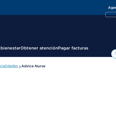
Age
 bienestar
Obtener atención
Pagar facturas
cialidades
Advice Nurse