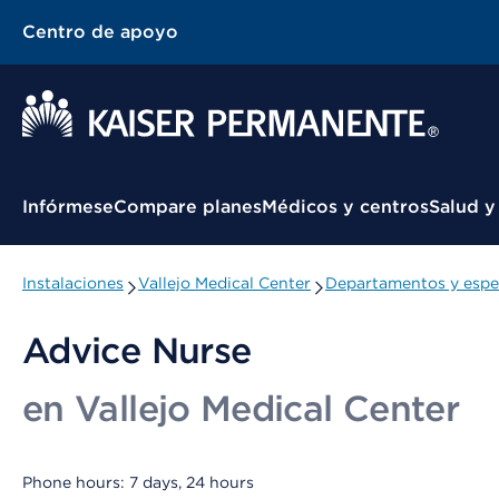
Centro de apoyo
Menú contextual
Infórmese
Compare planes
Médicos y centros
Salud y
Instalaciones
Vallejo Medical Center
Departamentos y espe
Advice Nurse
en Vallejo Medical Center
Phone hours: 7 days, 24 hours