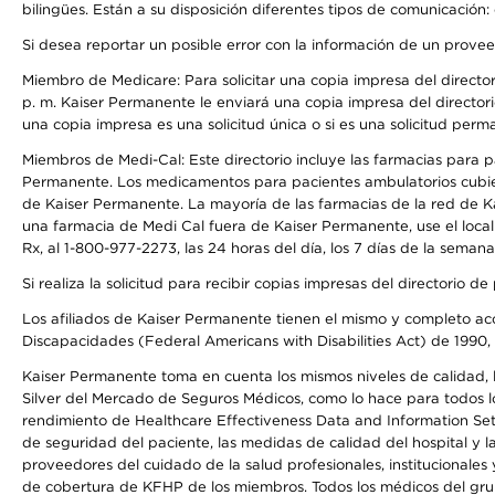
bilingües. Están a su disposición diferentes tipos de comunicación:
Si desea reportar un posible error con la información de un prove
Miembro de Medicare: Para solicitar una copia impresa del director
p. m. Kaiser Permanente le enviará una copia impresa del directori
una copia impresa es una solicitud única o si es una solicitud perm
Miembros de Medi-Cal: Este directorio incluye las farmacias para
Permanente. Los medicamentos para pacientes ambulatorios cubier
de Kaiser Permanente. La mayoría de las farmacias de la red de Ka
una farmacia de Medi Cal fuera de Kaiser Permanente, use el local
Rx, al 1-800-977-2273, las 24 horas del día, los 7 días de la sema
Si realiza la solicitud para recibir copias impresas del directori
Los afiliados de Kaiser Permanente tienen el mismo y completo acce
Discapacidades (Federal Americans with Disabilities Act) de 1990, 
Kaiser Permanente toma en cuenta los mismos niveles de calidad, la
Silver del Mercado de Seguros Médicos, como lo hace para todos lo
rendimiento de Healthcare Effectiveness Data and Information Se
de seguridad del paciente, las medidas de calidad del hospital y 
proveedores del cuidado de la salud profesionales, institucionale
de cobertura de KFHP de los miembros. Todos los médicos del grup