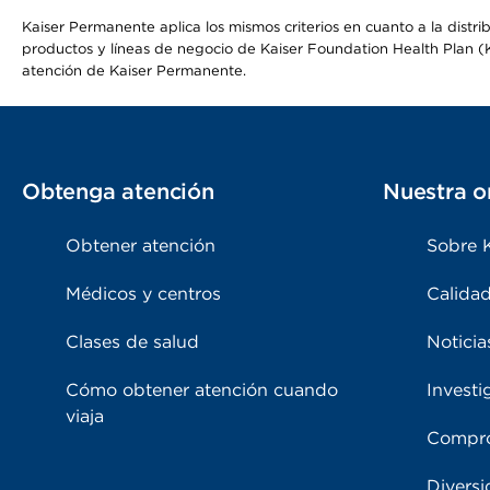
Kaiser Permanente aplica los mismos criterios en cuanto a la dist
productos y líneas de negocio de Kaiser Foundation Health Plan (KF
atención de Kaiser Permanente.
Obtenga atención
Nuestra o
Obtener atención
Sobre 
Médicos y centros
Calidad
Clases de salud
Noticia
Cómo obtener atención cuando
Investi
viaja
Compro
Diversi