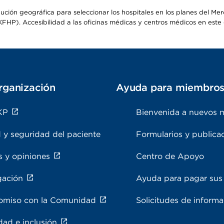
ribución geográfica para seleccionar los hospitales en los planes del 
HP). Accesibilidad a las oficinas médicas y centros médicos en este d
rganización
Ayuda para miembro
KP
Bienvenida a nuevos 
 y seguridad del paciente
Formularios y publica
s y opiniones
Centro de Apoyo
gación
Ayuda para pagar sus 
miso con la Comunidad
Solicitudes de inform
dad e inclusión