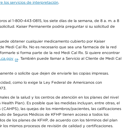
 los servicios de interpretación
.
os al 1-800-443-0815, los siete días de la semana, de 8 a. m. a 8
olicitud. Kaiser Permanente podría preguntar si su solicitud de
 puede obtener cualquier medicamento cubierto por Kaiser
e Medi Cal Rx. No es necesario que sea una farmacia de la red
rmarle si forma parte de la red Medi Cal Rx. Si quiere encontrar
.ca.gov
. También puede llamar a Servicio al Cliente de Medi Cal
anente o solicite que dejen de enviarle las copias impresas.
apacidad, como lo exige la Ley Federal de Americanos con
973.
les de la salud y los centros de atención en los planes del nivel
alth Plan). Es posible que las medidas incluyan, entre otras, el
CAHPS), las quejas de los miembros/pacientes, las calificaciones
rcado de Seguros Médicos de KFHP tienen acceso a todos los
dos de los planes de KFHP, de acuerdo con los términos del plan
os mismos procesos de revisión de calidad y certificaciones.