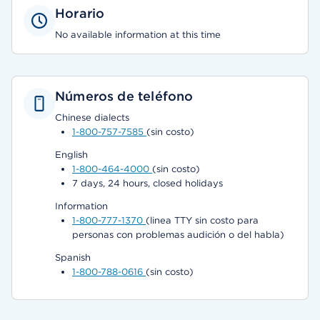
Horario
No available information at this time
Números de teléfono
Chinese dialects
1-800-757-7585
(sin costo)
English
1-800-464-4000
(sin costo)
7 days, 24 hours, closed holidays
Information
1-800-777-1370
(linea TTY sin costo para
personas con problemas audición o del habla)
Spanish
1-800-788-0616
(sin costo)