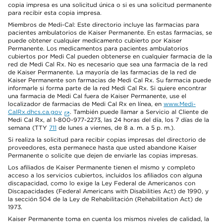
copia impresa es una solicitud única o si es una solicitud permanente
para recibir esta copia impresa.
Miembros de Medi-Cal: Este directorio incluye las farmacias para
pacientes ambulatorios de Kaiser Permanente. En estas farmacias, se
puede obtener cualquier medicamento cubierto por Kaiser
Permanente. Los medicamentos para pacientes ambulatorios
cubiertos por Medi Cal pueden obtenerse en cualquier farmacia de la
red de Medi Cal Rx. No es necesario que sea una farmacia de la red
de Kaiser Permanente. La mayoría de las farmacias de la red de
Kaiser Permanente son farmacias de Medi Cal Rx. Su farmacia puede
informarle si forma parte de la red Medi Cal Rx. Si quiere encontrar
una farmacia de Medi Cal fuera de Kaiser Permanente, use el
localizador de farmacias de Medi Cal Rx en línea, en
www.Medi-
CalRx.dhcs.ca.gov
. También puede llamar a Servicio al Cliente de
Medi Cal Rx, al 1-800-977-2273, las 24 horas del día, los 7 días de la
semana (TTY
711
de lunes a viernes, de 8 a. m. a 5 p. m.).
Si realiza la solicitud para recibir copias impresas del directorio de
proveedores, esta permanece hasta que usted abandone Kaiser
Permanente o solicite que dejen de enviarle las copias impresas.
Los afiliados de Kaiser Permanente tienen el mismo y completo
acceso a los servicios cubiertos, incluidos los afiliados con alguna
discapacidad, como lo exige la Ley Federal de Americanos con
Discapacidades (Federal Americans with Disabilities Act) de 1990, y
la sección 504 de la Ley de Rehabilitación (Rehabilitation Act) de
1973.
Kaiser Permanente toma en cuenta los mismos niveles de calidad, la