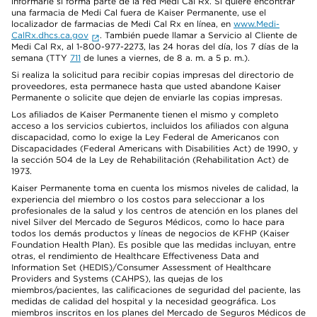
informarle si forma parte de la red Medi Cal Rx. Si quiere encontrar
una farmacia de Medi Cal fuera de Kaiser Permanente, use el
localizador de farmacias de Medi Cal Rx en línea, en
www.Medi-
CalRx.dhcs.ca.gov
. También puede llamar a Servicio al Cliente de
Medi Cal Rx, al 1-800-977-2273, las 24 horas del día, los 7 días de la
semana (TTY
711
de lunes a viernes, de 8 a. m. a 5 p. m.).
Si realiza la solicitud para recibir copias impresas del directorio de
proveedores, esta permanece hasta que usted abandone Kaiser
Permanente o solicite que dejen de enviarle las copias impresas.
Los afiliados de Kaiser Permanente tienen el mismo y completo
acceso a los servicios cubiertos, incluidos los afiliados con alguna
discapacidad, como lo exige la Ley Federal de Americanos con
Discapacidades (Federal Americans with Disabilities Act) de 1990, y
la sección 504 de la Ley de Rehabilitación (Rehabilitation Act) de
1973.
Kaiser Permanente toma en cuenta los mismos niveles de calidad, la
experiencia del miembro o los costos para seleccionar a los
profesionales de la salud y los centros de atención en los planes del
nivel Silver del Mercado de Seguros Médicos, como lo hace para
todos los demás productos y líneas de negocios de KFHP (Kaiser
Foundation Health Plan). Es posible que las medidas incluyan, entre
otras, el rendimiento de Healthcare Effectiveness Data and
Information Set (HEDIS)/Consumer Assessment of Healthcare
Providers and Systems (CAHPS), las quejas de los
miembros/pacientes, las calificaciones de seguridad del paciente, las
medidas de calidad del hospital y la necesidad geográfica. Los
miembros inscritos en los planes del Mercado de Seguros Médicos de