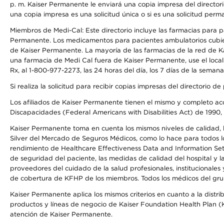
p. m. Kaiser Permanente le enviará una copia impresa del directori
una copia impresa es una solicitud única o si es una solicitud perm
Miembros de Medi-Cal: Este directorio incluye las farmacias para
Permanente. Los medicamentos para pacientes ambulatorios cubier
de Kaiser Permanente. La mayoría de las farmacias de la red de Ka
una farmacia de Medi Cal fuera de Kaiser Permanente, use el local
Rx, al 1-800-977-2273, las 24 horas del día, los 7 días de la sema
Si realiza la solicitud para recibir copias impresas del directori
Los afiliados de Kaiser Permanente tienen el mismo y completo acce
Discapacidades (Federal Americans with Disabilities Act) de 1990, 
Kaiser Permanente toma en cuenta los mismos niveles de calidad, la
Silver del Mercado de Seguros Médicos, como lo hace para todos lo
rendimiento de Healthcare Effectiveness Data and Information Se
de seguridad del paciente, las medidas de calidad del hospital y 
proveedores del cuidado de la salud profesionales, institucionale
de cobertura de KFHP de los miembros. Todos los médicos del grup
Kaiser Permanente aplica los mismos criterios en cuanto a la dist
productos y líneas de negocio de Kaiser Foundation Health Plan (KF
atención de Kaiser Permanente.