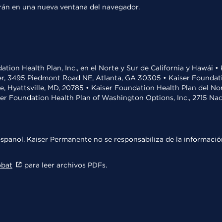
rirán en una nueva ventana del navegador.
ation Health Plan, Inc., en el Norte y Sur de California y Hawái 
r, 3495 Piedmont Road NE, Atlanta, GA 30305 • Kaiser Foundatio
ve, Hyattsville, MD, 20785 • Kaiser Foundation Health Plan del N
ser Foundation Health Plan of Washington Options, Inc., 2715 N
spanol. Kaiser Permanente no se responsabiliza de la información
obat
para leer archivos PDFs.