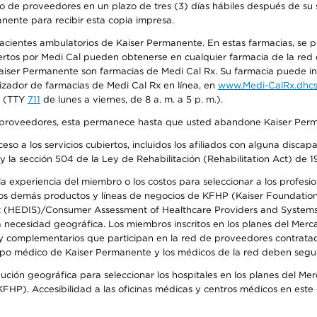
o de proveedores en un plazo de tres (3) días hábiles después de su s
anente para recibir esta copia impresa.
 pacientes ambulatorios de Kaiser Permanente. En estas farmacias, se
tos por Medi Cal pueden obtenerse en cualquier farmacia de la red d
iser Permanente son farmacias de Medi Cal Rx. Su farmacia puede info
izador de farmacias de Medi Cal Rx en línea, en
www.Medi-CalRx.dhcs
na (TTY
711
de lunes a viernes, de 8 a. m. a 5 p. m.).
o de proveedores, esta permanece hasta que usted abandone Kaiser Perm
so a los servicios cubiertos, incluidos los afiliados con alguna disc
y la sección 504 de la Ley de Rehabilitación (Rehabilitation Act) de 1
 experiencia del miembro o los costos para seleccionar a los profesiona
s demás productos y líneas de negocios de KFHP (Kaiser Foundation He
t (HEDIS)/Consumer Assessment of Healthcare Providers and Systems (
la necesidad geográfica. Los miembros inscritos en los planes del Me
s y complementarios que participan en la red de proveedores contrata
o médico de Kaiser Permanente y los médicos de la red deben seguir l
ribución geográfica para seleccionar los hospitales en los planes del 
HP). Accesibilidad a las oficinas médicas y centros médicos en este d