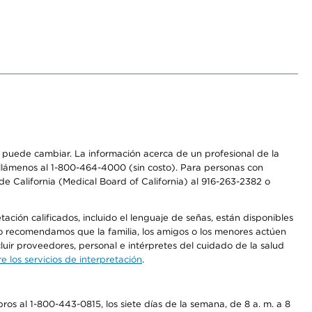
os puede cambiar. La información acerca de un profesional de la
a, llámenos al 1-800-464-4000 (sin costo). Para personas con
e California (Medical Board of California) al 916-263-2382 o
ción calificados, incluido el lenguaje de señas, están disponibles
 No recomendamos que la familia, los amigos o los menores actúen
luir proveedores, personal e intérpretes del cuidado de la salud
 los servicios de interpretación
.
os al 1-800-443-0815, los siete días de la semana, de 8 a. m. a 8