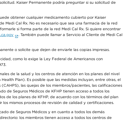
olicitud. Kaiser Permanente podría preguntar si su solicitud de
 puede obtener cualquier medicamento cubierto por Kaiser
e Medi Cal Rx. No es necesario que sea una farmacia de la red
rmarle si forma parte de la red Medi Cal Rx. Si quiere encontrar
.ca.gov
. También puede llamar a Servicio al Cliente de Medi Cal
anente o solicite que dejen de enviarle las copias impresas.
apacidad, como lo exige la Ley Federal de Americanos con
973.
les de la salud y los centros de atención en los planes del nivel
alth Plan). Es posible que las medidas incluyan, entre otras, el
CAHPS), las quejas de los miembros/pacientes, las calificaciones
rcado de Seguros Médicos de KFHP tienen acceso a todos los
dos de los planes de KFHP, de acuerdo con los términos del plan
os mismos procesos de revisión de calidad y certificaciones.
Mercado de Seguros Médicos y en cuanto a todos los demás
irectorio: los miembros tienen acceso a todos los centros de