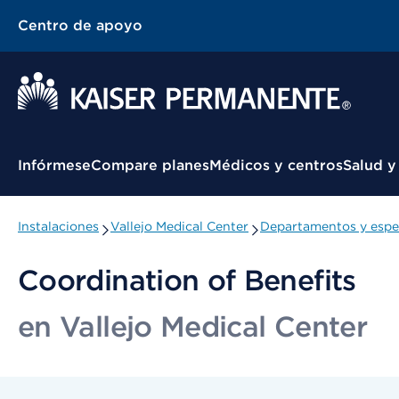
Centro de apoyo
Menú contextual
Infórmese
Compare planes
Médicos y centros
Salud y
Instalaciones
Vallejo Medical Center
Departamentos y espe
Coordination of Benefits
en Vallejo Medical Center