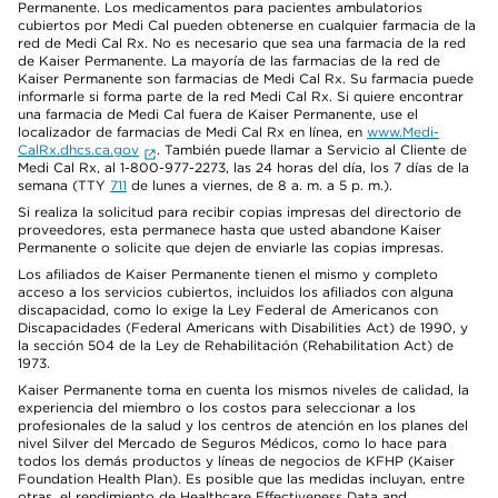
Permanente. Los medicamentos para pacientes ambulatorios
cubiertos por Medi Cal pueden obtenerse en cualquier farmacia de la
red de Medi Cal Rx. No es necesario que sea una farmacia de la red
de Kaiser Permanente. La mayoría de las farmacias de la red de
Kaiser Permanente son farmacias de Medi Cal Rx. Su farmacia puede
informarle si forma parte de la red Medi Cal Rx. Si quiere encontrar
una farmacia de Medi Cal fuera de Kaiser Permanente, use el
localizador de farmacias de Medi Cal Rx en línea, en
www.Medi-
CalRx.dhcs.ca.gov
. También puede llamar a Servicio al Cliente de
Medi Cal Rx, al 1-800-977-2273, las 24 horas del día, los 7 días de la
semana (TTY
711
de lunes a viernes, de 8 a. m. a 5 p. m.).
Si realiza la solicitud para recibir copias impresas del directorio de
proveedores, esta permanece hasta que usted abandone Kaiser
Permanente o solicite que dejen de enviarle las copias impresas.
Los afiliados de Kaiser Permanente tienen el mismo y completo
acceso a los servicios cubiertos, incluidos los afiliados con alguna
discapacidad, como lo exige la Ley Federal de Americanos con
Discapacidades (Federal Americans with Disabilities Act) de 1990, y
la sección 504 de la Ley de Rehabilitación (Rehabilitation Act) de
1973.
Kaiser Permanente toma en cuenta los mismos niveles de calidad, la
experiencia del miembro o los costos para seleccionar a los
profesionales de la salud y los centros de atención en los planes del
nivel Silver del Mercado de Seguros Médicos, como lo hace para
todos los demás productos y líneas de negocios de KFHP (Kaiser
Foundation Health Plan). Es posible que las medidas incluyan, entre
otras, el rendimiento de Healthcare Effectiveness Data and