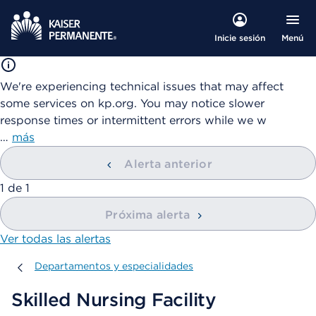
Menú
Inicie sesión
We're experiencing technical issues that may affect
some services on kp.org. You may notice slower
response times or intermittent errors while we w
…
más
Alerta anterior
mostrando
1
de
1
Próxima alerta
Ver todas las alertas
Departamentos y especialidades
Departamentos y especialidades
Skilled Nursing Facility