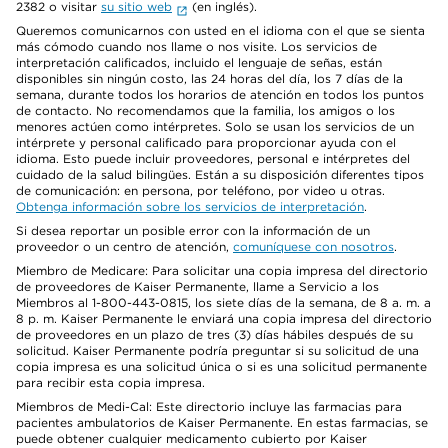
2382 o visitar
su sitio web
(en inglés).
Queremos comunicarnos con usted en el idioma con el que se sienta
más cómodo cuando nos llame o nos visite. Los servicios de
interpretación calificados, incluido el lenguaje de señas, están
disponibles sin ningún costo, las 24 horas del día, los 7 días de la
semana, durante todos los horarios de atención en todos los puntos
de contacto. No recomendamos que la familia, los amigos o los
menores actúen como intérpretes. Solo se usan los servicios de un
intérprete y personal calificado para proporcionar ayuda con el
idioma. Esto puede incluir proveedores, personal e intérpretes del
cuidado de la salud bilingües. Están a su disposición diferentes tipos
de comunicación: en persona, por teléfono, por video u otras.
Obtenga información sobre los servicios de interpretación
.
Si desea reportar un posible error con la información de un
proveedor o un centro de atención,
comuníquese con nosotros
.
Miembro de Medicare: Para solicitar una copia impresa del directorio
de proveedores de Kaiser Permanente, llame a Servicio a los
Miembros al 1-800-443-0815, los siete días de la semana, de 8 a. m. a
8 p. m. Kaiser Permanente le enviará una copia impresa del directorio
de proveedores en un plazo de tres (3) días hábiles después de su
solicitud. Kaiser Permanente podría preguntar si su solicitud de una
copia impresa es una solicitud única o si es una solicitud permanente
para recibir esta copia impresa.
Miembros de Medi-Cal: Este directorio incluye las farmacias para
pacientes ambulatorios de Kaiser Permanente. En estas farmacias, se
puede obtener cualquier medicamento cubierto por Kaiser