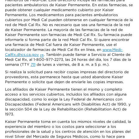
pacientes ambulatorios de Kaiser Permanente. En estas farmacias, se
puede obtener cualquier medicamento cubierto por Kaiser
Permanente. Los medicamentos para pacientes ambulatorios
cubiertos por Medi Cal pueden obtenerse en cualquier farmacia de la
red de Medi Cal Rx. No es necesario que sea una farmacia de la red
de Kaiser Permanente. La mayoría de las farmacias de la red de
Kaiser Permanente son farmacias de Medi Cal Rx. Su farmacia puede
informarle si forma parte de la red Medi Cal Rx. Si quiere encontrar
una farmacia de Medi Cal fuera de Kaiser Permanente, use el
localizador de farmacias de Medi Cal Rx en línea, en
www.Medi-
CalRx.dhcs.ca.gov
. También puede llamar a Servicio al Cliente de
Medi Cal Rx, al 1-800-977-2273, las 24 horas del día, los 7 días de la
semana (TTY
711
de lunes a viernes, de 8 a. m. a 5 p. m.).
Si realiza la solicitud para recibir copias impresas del directorio de
proveedores, esta permanece hasta que usted abandone Kaiser
Permanente o solicite que dejen de enviarle las copias impresas.
Los afiliados de Kaiser Permanente tienen el mismo y completo
acceso a los servicios cubiertos, incluidos los afiliados con alguna
discapacidad, como lo exige la Ley Federal de Americanos con
Discapacidades (Federal Americans with Disabilities Act) de 1990, y
la sección 504 de la Ley de Rehabilitación (Rehabilitation Act) de
1973.
Kaiser Permanente toma en cuenta los mismos niveles de calidad, la
experiencia del miembro o los costos para seleccionar a los
profesionales de la salud y los centros de atención en los planes del
nivel Silver del Mercado de Seguros Médicos, como lo hace para