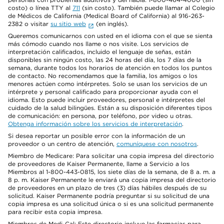
costo) o línea TTY al
711
(sin costo). También puede llamar al Colegio
de Médicos de California (Medical Board of California) al 916-263-
2382 o visitar
su sitio web
(en inglés).
Queremos comunicarnos con usted en el idioma con el que se sienta
más cómodo cuando nos llame o nos visite. Los servicios de
interpretación calificados, incluido el lenguaje de señas, están
disponibles sin ningún costo, las 24 horas del día, los 7 días de la
semana, durante todos los horarios de atención en todos los puntos
de contacto. No recomendamos que la familia, los amigos o los
menores actúen como intérpretes. Solo se usan los servicios de un
intérprete y personal calificado para proporcionar ayuda con el
idioma. Esto puede incluir proveedores, personal e intérpretes del
cuidado de la salud bilingües. Están a su disposición diferentes tipos
de comunicación: en persona, por teléfono, por video u otras.
Obtenga información sobre los servicios de interpretación
.
Si desea reportar un posible error con la información de un
proveedor o un centro de atención,
comuníquese con nosotros
.
Miembro de Medicare: Para solicitar una copia impresa del directorio
de proveedores de Kaiser Permanente, llame a Servicio a los
Miembros al 1-800-443-0815, los siete días de la semana, de 8 a. m. a
8 p. m. Kaiser Permanente le enviará una copia impresa del directorio
de proveedores en un plazo de tres (3) días hábiles después de su
solicitud. Kaiser Permanente podría preguntar si su solicitud de una
copia impresa es una solicitud única o si es una solicitud permanente
para recibir esta copia impresa.
Miembros de Medi-Cal: Este directorio incluye las farmacias para