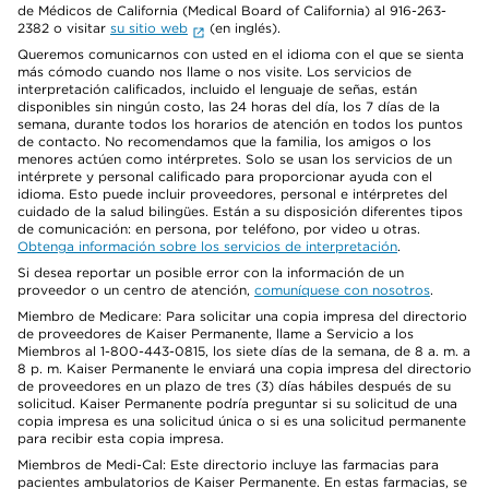
de Médicos de California (Medical Board of California) al 916-263-
2382 o visitar
su sitio web
(en inglés).
Queremos comunicarnos con usted en el idioma con el que se sienta
más cómodo cuando nos llame o nos visite. Los servicios de
interpretación calificados, incluido el lenguaje de señas, están
disponibles sin ningún costo, las 24 horas del día, los 7 días de la
semana, durante todos los horarios de atención en todos los puntos
de contacto. No recomendamos que la familia, los amigos o los
menores actúen como intérpretes. Solo se usan los servicios de un
intérprete y personal calificado para proporcionar ayuda con el
idioma. Esto puede incluir proveedores, personal e intérpretes del
cuidado de la salud bilingües. Están a su disposición diferentes tipos
de comunicación: en persona, por teléfono, por video u otras.
Obtenga información sobre los servicios de interpretación
.
Si desea reportar un posible error con la información de un
proveedor o un centro de atención,
comuníquese con nosotros
.
Miembro de Medicare: Para solicitar una copia impresa del directorio
de proveedores de Kaiser Permanente, llame a Servicio a los
Miembros al 1-800-443-0815, los siete días de la semana, de 8 a. m. a
8 p. m. Kaiser Permanente le enviará una copia impresa del directorio
de proveedores en un plazo de tres (3) días hábiles después de su
solicitud. Kaiser Permanente podría preguntar si su solicitud de una
copia impresa es una solicitud única o si es una solicitud permanente
para recibir esta copia impresa.
Miembros de Medi-Cal: Este directorio incluye las farmacias para
pacientes ambulatorios de Kaiser Permanente. En estas farmacias, se