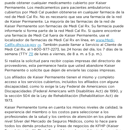
puede obtener cualquier medicamento cubierto por Kaiser
Permanente. Los medicamentos para pacientes ambulatorios
cubiertos por Medi Cal pueden obtenerse en cualquier farmacia de la
red de Medi Cal Rx. No es necesario que sea una farmacia de la red
de Kaiser Permanente. La mayoría de las farmacias de la red de
Kaiser Permanente son farmacias de Medi Cal Rx. Su farmacia puede
informarle si forma parte de la red Medi Cal Rx. Si quiere encontrar
una farmacia de Medi Cal fuera de Kaiser Permanente, use el
localizador de farmacias de Medi Cal Rx en línea, en
www.Medi-
CalRx.dhcs.ca.gov
. También puede llamar a Servicio al Cliente de
Medi Cal Rx, al 1-800-977-2273, las 24 horas del día, los 7 días de la
semana (TTY
711
de lunes a viernes, de 8 a. m. a 5 p. m.).
Si realiza la solicitud para recibir copias impresas del directorio de
proveedores, esta permanece hasta que usted abandone Kaiser
Permanente o solicite que dejen de enviarle las copias impresas.
Los afiliados de Kaiser Permanente tienen el mismo y completo
acceso a los servicios cubiertos, incluidos los afiliados con alguna
discapacidad, como lo exige la Ley Federal de Americanos con
Discapacidades (Federal Americans with Disabilities Act) de 1990, y
la sección 504 de la Ley de Rehabilitación (Rehabilitation Act) de
1973.
Kaiser Permanente toma en cuenta los mismos niveles de calidad, la
experiencia del miembro o los costos para seleccionar a los
profesionales de la salud y los centros de atención en los planes del
nivel Silver del Mercado de Seguros Médicos, como lo hace para
todos los demás productos y líneas de negocios de KFHP (Kaiser