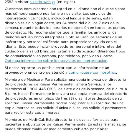
2382 o visitar
su sitio web
(en inglés).
Queremos comunicarnos con usted en el idioma con el que se sienta
más cómodo cuando nos llame o nos visite. Los servicios de
interpretación calificados, incluido el lenguaje de señas, están
disponibles sin ningún costo, las 24 horas del día, los 7 días de la
semana, durante todos los horarios de atención en todos los puntos
de contacto. No recomendamos que la familia, los amigos o los
menores actúen como intérpretes. Solo se usan los servicios de un
intérprete y personal calificado para proporcionar ayuda con el
idioma. Esto puede incluir proveedores, personal e intérpretes del
cuidado de la salud bilingües. Están a su disposición diferentes tipos
de comunicación: en persona, por teléfono, por video u otras.
Obtenga información sobre los servicios de interpretación
.
Si desea reportar un posible error con la información de un
proveedor o un centro de atención,
comuníquese con nosotros
.
Miembro de Medicare: Para solicitar una copia impresa del directorio
de proveedores de Kaiser Permanente, llame a Servicio a los
Miembros al 1-800-443-0815, los siete días de la semana, de 8 a. m. a
8 p. m. Kaiser Permanente le enviará una copia impresa del directorio
de proveedores en un plazo de tres (3) días hábiles después de su
solicitud. Kaiser Permanente podría preguntar si su solicitud de una
copia impresa es una solicitud única o si es una solicitud permanente
para recibir esta copia impresa.
Miembros de Medi-Cal: Este directorio incluye las farmacias para
pacientes ambulatorios de Kaiser Permanente. En estas farmacias, se
puede obtener cualquier medicamento cubierto por Kaiser