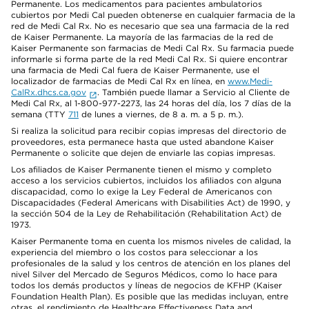
Permanente. Los medicamentos para pacientes ambulatorios
cubiertos por Medi Cal pueden obtenerse en cualquier farmacia de la
red de Medi Cal Rx. No es necesario que sea una farmacia de la red
de Kaiser Permanente. La mayoría de las farmacias de la red de
Kaiser Permanente son farmacias de Medi Cal Rx. Su farmacia puede
informarle si forma parte de la red Medi Cal Rx. Si quiere encontrar
una farmacia de Medi Cal fuera de Kaiser Permanente, use el
localizador de farmacias de Medi Cal Rx en línea, en
www.Medi-
CalRx.dhcs.ca.gov
. También puede llamar a Servicio al Cliente de
Medi Cal Rx, al 1-800-977-2273, las 24 horas del día, los 7 días de la
semana (TTY
711
de lunes a viernes, de 8 a. m. a 5 p. m.).
Si realiza la solicitud para recibir copias impresas del directorio de
proveedores, esta permanece hasta que usted abandone Kaiser
Permanente o solicite que dejen de enviarle las copias impresas.
Los afiliados de Kaiser Permanente tienen el mismo y completo
acceso a los servicios cubiertos, incluidos los afiliados con alguna
discapacidad, como lo exige la Ley Federal de Americanos con
Discapacidades (Federal Americans with Disabilities Act) de 1990, y
la sección 504 de la Ley de Rehabilitación (Rehabilitation Act) de
1973.
Kaiser Permanente toma en cuenta los mismos niveles de calidad, la
experiencia del miembro o los costos para seleccionar a los
profesionales de la salud y los centros de atención en los planes del
nivel Silver del Mercado de Seguros Médicos, como lo hace para
todos los demás productos y líneas de negocios de KFHP (Kaiser
Foundation Health Plan). Es posible que las medidas incluyan, entre
otras, el rendimiento de Healthcare Effectiveness Data and