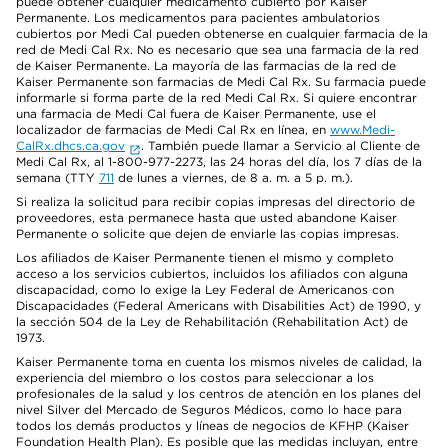
puede obtener cualquier medicamento cubierto por Kaiser
Permanente. Los medicamentos para pacientes ambulatorios
cubiertos por Medi Cal pueden obtenerse en cualquier farmacia de la
red de Medi Cal Rx. No es necesario que sea una farmacia de la red
de Kaiser Permanente. La mayoría de las farmacias de la red de
Kaiser Permanente son farmacias de Medi Cal Rx. Su farmacia puede
informarle si forma parte de la red Medi Cal Rx. Si quiere encontrar
una farmacia de Medi Cal fuera de Kaiser Permanente, use el
localizador de farmacias de Medi Cal Rx en línea, en
www.Medi-
CalRx.dhcs.ca.gov
. También puede llamar a Servicio al Cliente de
Medi Cal Rx, al 1-800-977-2273, las 24 horas del día, los 7 días de la
semana (TTY
711
de lunes a viernes, de 8 a. m. a 5 p. m.).
Si realiza la solicitud para recibir copias impresas del directorio de
proveedores, esta permanece hasta que usted abandone Kaiser
Permanente o solicite que dejen de enviarle las copias impresas.
Los afiliados de Kaiser Permanente tienen el mismo y completo
acceso a los servicios cubiertos, incluidos los afiliados con alguna
discapacidad, como lo exige la Ley Federal de Americanos con
Discapacidades (Federal Americans with Disabilities Act) de 1990, y
la sección 504 de la Ley de Rehabilitación (Rehabilitation Act) de
1973.
Kaiser Permanente toma en cuenta los mismos niveles de calidad, la
experiencia del miembro o los costos para seleccionar a los
profesionales de la salud y los centros de atención en los planes del
nivel Silver del Mercado de Seguros Médicos, como lo hace para
todos los demás productos y líneas de negocios de KFHP (Kaiser
Foundation Health Plan). Es posible que las medidas incluyan, entre