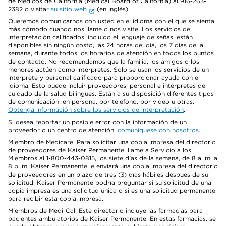
de Médicos de California (Medical Board of California) al 916-263-
2382 o visitar
su sitio web
(en inglés).
Queremos comunicarnos con usted en el idioma con el que se sienta
más cómodo cuando nos llame o nos visite. Los servicios de
interpretación calificados, incluido el lenguaje de señas, están
disponibles sin ningún costo, las 24 horas del día, los 7 días de la
semana, durante todos los horarios de atención en todos los puntos
de contacto. No recomendamos que la familia, los amigos o los
menores actúen como intérpretes. Solo se usan los servicios de un
intérprete y personal calificado para proporcionar ayuda con el
idioma. Esto puede incluir proveedores, personal e intérpretes del
cuidado de la salud bilingües. Están a su disposición diferentes tipos
de comunicación: en persona, por teléfono, por video u otras.
Obtenga información sobre los servicios de interpretación
.
Si desea reportar un posible error con la información de un
proveedor o un centro de atención,
comuníquese con nosotros
.
Miembro de Medicare: Para solicitar una copia impresa del directorio
de proveedores de Kaiser Permanente, llame a Servicio a los
Miembros al 1-800-443-0815, los siete días de la semana, de 8 a. m. a
8 p. m. Kaiser Permanente le enviará una copia impresa del directorio
de proveedores en un plazo de tres (3) días hábiles después de su
solicitud. Kaiser Permanente podría preguntar si su solicitud de una
copia impresa es una solicitud única o si es una solicitud permanente
para recibir esta copia impresa.
Miembros de Medi-Cal: Este directorio incluye las farmacias para
pacientes ambulatorios de Kaiser Permanente. En estas farmacias, se