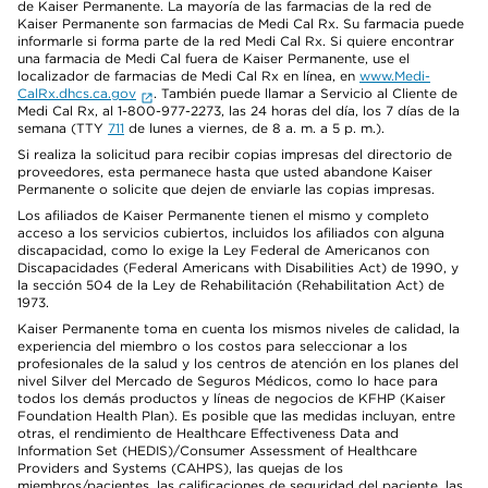
de Kaiser Permanente. La mayoría de las farmacias de la red de
Kaiser Permanente son farmacias de Medi Cal Rx. Su farmacia puede
informarle si forma parte de la red Medi Cal Rx. Si quiere encontrar
una farmacia de Medi Cal fuera de Kaiser Permanente, use el
localizador de farmacias de Medi Cal Rx en línea, en
www.Medi-
CalRx.dhcs.ca.gov
. También puede llamar a Servicio al Cliente de
Medi Cal Rx, al 1-800-977-2273, las 24 horas del día, los 7 días de la
semana (TTY
711
de lunes a viernes, de 8 a. m. a 5 p. m.).
Si realiza la solicitud para recibir copias impresas del directorio de
proveedores, esta permanece hasta que usted abandone Kaiser
Permanente o solicite que dejen de enviarle las copias impresas.
Los afiliados de Kaiser Permanente tienen el mismo y completo
acceso a los servicios cubiertos, incluidos los afiliados con alguna
discapacidad, como lo exige la Ley Federal de Americanos con
Discapacidades (Federal Americans with Disabilities Act) de 1990, y
la sección 504 de la Ley de Rehabilitación (Rehabilitation Act) de
1973.
Kaiser Permanente toma en cuenta los mismos niveles de calidad, la
experiencia del miembro o los costos para seleccionar a los
profesionales de la salud y los centros de atención en los planes del
nivel Silver del Mercado de Seguros Médicos, como lo hace para
todos los demás productos y líneas de negocios de KFHP (Kaiser
Foundation Health Plan). Es posible que las medidas incluyan, entre
otras, el rendimiento de Healthcare Effectiveness Data and
Information Set (HEDIS)/Consumer Assessment of Healthcare
Providers and Systems (CAHPS), las quejas de los
miembros/pacientes, las calificaciones de seguridad del paciente, las