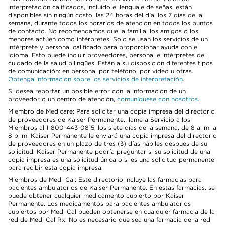
interpretación calificados, incluido el lenguaje de señas, están
disponibles sin ningún costo, las 24 horas del día, los 7 días de la
semana, durante todos los horarios de atención en todos los puntos
de contacto. No recomendamos que la familia, los amigos o los
menores actúen como intérpretes. Solo se usan los servicios de un
intérprete y personal calificado para proporcionar ayuda con el
idioma. Esto puede incluir proveedores, personal e intérpretes del
cuidado de la salud bilingües. Están a su disposición diferentes tipos
de comunicación: en persona, por teléfono, por video u otras.
Obtenga información sobre los servicios de interpretación
.
Si desea reportar un posible error con la información de un
proveedor o un centro de atención,
comuníquese con nosotros
.
Miembro de Medicare: Para solicitar una copia impresa del directorio
de proveedores de Kaiser Permanente, llame a Servicio a los
Miembros al 1-800-443-0815, los siete días de la semana, de 8 a. m. a
8 p. m. Kaiser Permanente le enviará una copia impresa del directorio
de proveedores en un plazo de tres (3) días hábiles después de su
solicitud. Kaiser Permanente podría preguntar si su solicitud de una
copia impresa es una solicitud única o si es una solicitud permanente
para recibir esta copia impresa.
Miembros de Medi-Cal: Este directorio incluye las farmacias para
pacientes ambulatorios de Kaiser Permanente. En estas farmacias, se
puede obtener cualquier medicamento cubierto por Kaiser
Permanente. Los medicamentos para pacientes ambulatorios
cubiertos por Medi Cal pueden obtenerse en cualquier farmacia de la
red de Medi Cal Rx. No es necesario que sea una farmacia de la red