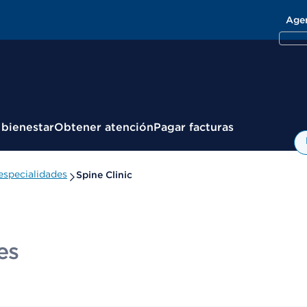
Age
 bienestar
Obtener atención
Pagar facturas
especialidades
Spine Clinic
es