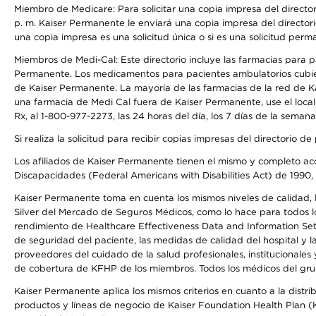
Miembro de Medicare: Para solicitar una copia impresa del director
p. m. Kaiser Permanente le enviará una copia impresa del directori
una copia impresa es una solicitud única o si es una solicitud perm
Miembros de Medi-Cal: Este directorio incluye las farmacias para
Permanente. Los medicamentos para pacientes ambulatorios cubier
de Kaiser Permanente. La mayoría de las farmacias de la red de Ka
una farmacia de Medi Cal fuera de Kaiser Permanente, use el local
Rx, al 1-800-977-2273, las 24 horas del día, los 7 días de la sema
Si realiza la solicitud para recibir copias impresas del directori
Los afiliados de Kaiser Permanente tienen el mismo y completo acce
Discapacidades (Federal Americans with Disabilities Act) de 1990, 
Kaiser Permanente toma en cuenta los mismos niveles de calidad, la
Silver del Mercado de Seguros Médicos, como lo hace para todos lo
rendimiento de Healthcare Effectiveness Data and Information Se
de seguridad del paciente, las medidas de calidad del hospital y 
proveedores del cuidado de la salud profesionales, institucionale
de cobertura de KFHP de los miembros. Todos los médicos del grup
Kaiser Permanente aplica los mismos criterios en cuanto a la dist
productos y líneas de negocio de Kaiser Foundation Health Plan (KF