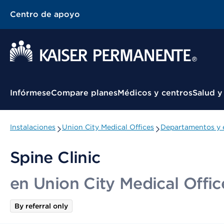
Centro de apoyo
Menú contextual
Infórmese
Compare planes
Médicos y centros
Salud y
Instalaciones
Union City Medical Offices
Departamentos y 
Spine Clinic
en Union City Medical Offic
By referral only