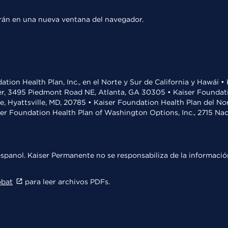
rirán en una nueva ventana del navegador.
ation Health Plan, Inc., en el Norte y Sur de California y Hawái 
r, 3495 Piedmont Road NE, Atlanta, GA 30305 • Kaiser Foundatio
ve, Hyattsville, MD, 20785 • Kaiser Foundation Health Plan del N
ser Foundation Health Plan of Washington Options, Inc., 2715 N
spanol. Kaiser Permanente no se responsabiliza de la información
obat
para leer archivos PDFs.