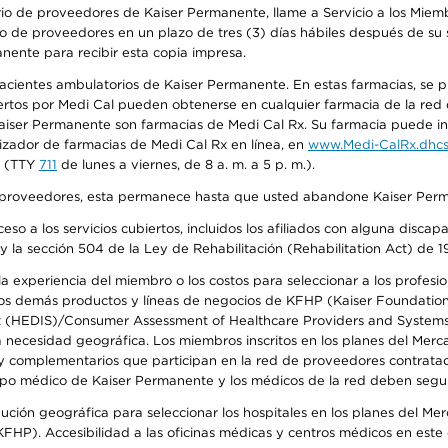
io de proveedores de Kaiser Permanente, llame a Servicio a los Miembr
o de proveedores en un plazo de tres (3) días hábiles después de su s
anente para recibir esta copia impresa.
 pacientes ambulatorios de Kaiser Permanente. En estas farmacias, se
tos por Medi Cal pueden obtenerse en cualquier farmacia de la red d
iser Permanente son farmacias de Medi Cal Rx. Su farmacia puede info
izador de farmacias de Medi Cal Rx en línea, en
www.Medi-CalRx.dhcs
na (TTY
711
de lunes a viernes, de 8 a. m. a 5 p. m.).
o de proveedores, esta permanece hasta que usted abandone Kaiser Perm
so a los servicios cubiertos, incluidos los afiliados con alguna disc
y la sección 504 de la Ley de Rehabilitación (Rehabilitation Act) de 1
 experiencia del miembro o los costos para seleccionar a los profesiona
s demás productos y líneas de negocios de KFHP (Kaiser Foundation He
t (HEDIS)/Consumer Assessment of Healthcare Providers and Systems (
la necesidad geográfica. Los miembros inscritos en los planes del Me
s y complementarios que participan en la red de proveedores contrata
o médico de Kaiser Permanente y los médicos de la red deben seguir l
ribución geográfica para seleccionar los hospitales en los planes del 
HP). Accesibilidad a las oficinas médicas y centros médicos en este d