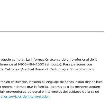
os puede cambiar. La información acerca de un profesional de la
a, llámenos al 1-800-464-4000 (sin costo). Para personas con
e California (Medical Board of California) al 916-263-2382 o
ción calificados, incluido el lenguaje de señas, están disponibles
 No recomendamos que la familia, los amigos o los menores actúen
luir proveedores, personal e intérpretes del cuidado de la salud
 los servicios de interpretación
.