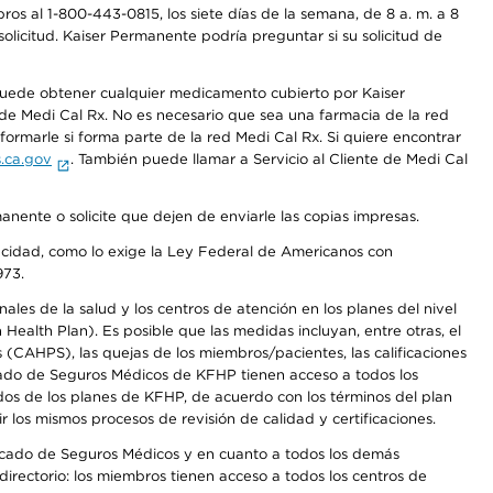
os al 1-800-443-0815, los siete días de la semana, de 8 a. m. a 8
olicitud. Kaiser Permanente podría preguntar si su solicitud de
 puede obtener cualquier medicamento cubierto por Kaiser
e Medi Cal Rx. No es necesario que sea una farmacia de la red
rmarle si forma parte de la red Medi Cal Rx. Si quiere encontrar
.ca.gov
. También puede llamar a Servicio al Cliente de Medi Cal
anente o solicite que dejen de enviarle las copias impresas.
apacidad, como lo exige la Ley Federal de Americanos con
973.
les de la salud y los centros de atención en los planes del nivel
alth Plan). Es posible que las medidas incluyan, entre otras, el
CAHPS), las quejas de los miembros/pacientes, las calificaciones
rcado de Seguros Médicos de KFHP tienen acceso a todos los
dos de los planes de KFHP, de acuerdo con los términos del plan
os mismos procesos de revisión de calidad y certificaciones.
Mercado de Seguros Médicos y en cuanto a todos los demás
irectorio: los miembros tienen acceso a todos los centros de