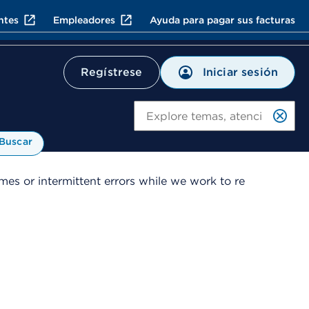
ntes
Empleadores
Ayuda para pagar sus facturas
Iniciar sesión
Regístrese
Bu
Buscar
es or intermittent errors while we work to re