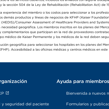
y la sección 504 de la Ley de Rehabilitación (Rehabilitation Act) de 1
 experiencia del miembro o los costos para seleccionar a los profesiona
s demás productos y líneas de negocios de KFHP (Kaiser Foundation He
t (HEDIS)/Consumer Assessment of Healthcare Providers and Systems (
la necesidad geográfica. Los miembros inscritos en los planes del Me
s y complementarios que participan en la red de proveedores contrata
o médico de Kaiser Permanente y los médicos de la red deben seguir l
ribución geográfica para seleccionar los hospitales en los planes del 
HP). Accesibilidad a las oficinas médicas y centros médicos en este d
rganización
Ayuda para miembro
KP
Bienvenida a nuevos 
 y seguridad del paciente
Formularios y publica