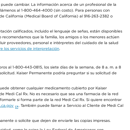
os puede cambiar. La información acerca de un profesional de la
a, llámenos al 1-800-464-4000 (sin costo). Para personas con
e California (Medical Board of California) al 916-263-2382 o
ción calificados, incluido el lenguaje de señas, están disponibles
 No recomendamos que la familia, los amigos o los menores actúen
luir proveedores, personal e intérpretes del cuidado de la salud
 los servicios de interpretación
.
os al 1-800-443-0815, los siete días de la semana, de 8 a. m. a 8
olicitud. Kaiser Permanente podría preguntar si su solicitud de
 puede obtener cualquier medicamento cubierto por Kaiser
e Medi Cal Rx. No es necesario que sea una farmacia de la red
rmarle si forma parte de la red Medi Cal Rx. Si quiere encontrar
.ca.gov
. También puede llamar a Servicio al Cliente de Medi Cal
anente o solicite que dejen de enviarle las copias impresas.
apacidad, como lo exige la Ley Federal de Americanos con