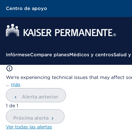
Centro de apoyo
Menú contextual
Infórmese
Compare planes
Médicos y centros
Salud y
We're experiencing technical issues that may affect so
…
más
Alerta anterior
mostrando
1
de
1
Próxima alerta
Ver todas las alertas