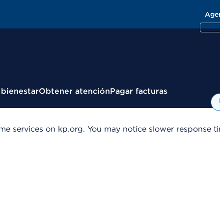
Age
 bienestar
Obtener atención
Pagar facturas
me services on kp.org. You may notice slower response tim