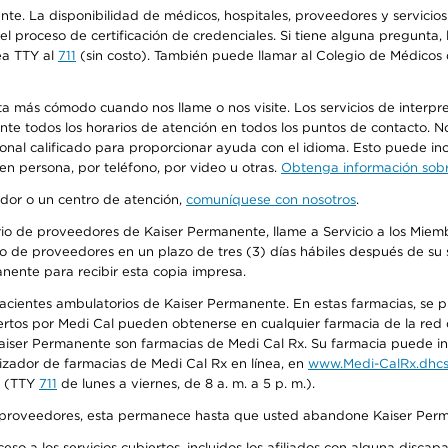
ente. La disponibilidad de médicos, hospitales, proveedores y servici
n el proceso de certificación de credenciales. Si tiene alguna pregunt
ea TTY al
711
(sin costo). También puede llamar al Colegio de Médicos d
más cómodo cuando nos llame o nos visite. Los servicios de interpreta
urante todos los horarios de atención en todos los puntos de contacto.
sonal calificado para proporcionar ayuda con el idioma. Esto puede inc
 en persona, por teléfono, por video u otras.
Obtenga información sobre
edor o un centro de atención,
comuníquese con nosotros
.
io de proveedores de Kaiser Permanente, llame a Servicio a los Miembr
o de proveedores en un plazo de tres (3) días hábiles después de su s
anente para recibir esta copia impresa.
 pacientes ambulatorios de Kaiser Permanente. En estas farmacias, se
tos por Medi Cal pueden obtenerse en cualquier farmacia de la red d
iser Permanente son farmacias de Medi Cal Rx. Su farmacia puede info
izador de farmacias de Medi Cal Rx en línea, en
www.Medi-CalRx.dhcs
na (TTY
711
de lunes a viernes, de 8 a. m. a 5 p. m.).
o de proveedores, esta permanece hasta que usted abandone Kaiser Perm
so a los servicios cubiertos, incluidos los afiliados con alguna disc