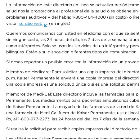
La información de este directorio en línea se actualiza periódicam
salud nos la proporciona el profesional de la salud o se obtiene e
problemas auditivos y del habla: 1-800-464-4000 (sin costo) o lín
visitar
su sitio web
(en inglés).
Queremos comunicarnos con usted en el idioma con el que se sienta 
sin ningún costo, las 24 horas del día, los 7 días de la semana, d
como intérpretes. Solo se usan los servicios de un intérprete y per
bilingües. Están a su disposición diferentes tipos de comunicación:
Si desea reportar un posible error con la información de un prove
Miembro de Medicare: Para solicitar una copia impresa del director
p. m. Kaiser Permanente le enviará una copia impresa del directori
una copia impresa es una solicitud única o si es una solicitud perm
Miembros de Medi-Cal: Este directorio incluye las farmacias para
Permanente. Los medicamentos para pacientes ambulatorios cubier
de Kaiser Permanente. La mayoría de las farmacias de la red de Ka
una farmacia de Medi Cal fuera de Kaiser Permanente, use el local
Rx, al 1-800-977-2273, las 24 horas del día, los 7 días de la sema
Si realiza la solicitud para recibir copias impresas del directori
Los afiliados de Kaiser Permanente tienen el mismo y completo acce