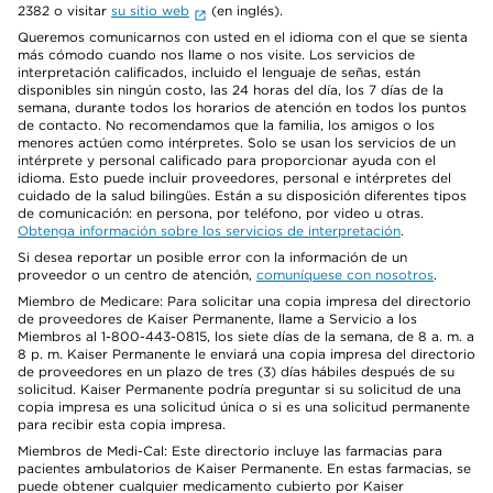
2382 o visitar
su sitio web
(en inglés).
Queremos comunicarnos con usted en el idioma con el que se sienta
más cómodo cuando nos llame o nos visite. Los servicios de
interpretación calificados, incluido el lenguaje de señas, están
disponibles sin ningún costo, las 24 horas del día, los 7 días de la
semana, durante todos los horarios de atención en todos los puntos
de contacto. No recomendamos que la familia, los amigos o los
menores actúen como intérpretes. Solo se usan los servicios de un
intérprete y personal calificado para proporcionar ayuda con el
idioma. Esto puede incluir proveedores, personal e intérpretes del
cuidado de la salud bilingües. Están a su disposición diferentes tipos
de comunicación: en persona, por teléfono, por video u otras.
Obtenga información sobre los servicios de interpretación
.
Si desea reportar un posible error con la información de un
proveedor o un centro de atención,
comuníquese con nosotros
.
Miembro de Medicare: Para solicitar una copia impresa del directorio
de proveedores de Kaiser Permanente, llame a Servicio a los
Miembros al 1-800-443-0815, los siete días de la semana, de 8 a. m. a
8 p. m. Kaiser Permanente le enviará una copia impresa del directorio
de proveedores en un plazo de tres (3) días hábiles después de su
solicitud. Kaiser Permanente podría preguntar si su solicitud de una
copia impresa es una solicitud única o si es una solicitud permanente
para recibir esta copia impresa.
Miembros de Medi-Cal: Este directorio incluye las farmacias para
pacientes ambulatorios de Kaiser Permanente. En estas farmacias, se
puede obtener cualquier medicamento cubierto por Kaiser