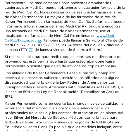
Permanente. Los medicamentos para pacientes ambulatorios
cubiertos por Medi Cal pueden obtenerse en cualquier farmacia de la
red de Medi Cal Rx. No es necesario que sea una farmacia de la red
de Kaiser Permanente. La mayoría de las farmacias de la red de
Kaiser Permanente son farmacias de Medi Cal Rx. Su farmacia puede
informarle si forma parte de la red Medi Cal Rx. Si quiere encontrar
una farmacia de Medi Cal fuera de Kaiser Permanente, use el
localizador de farmacias de Medi Cal Rx en línea, en
www.Medi-
CalRx.dhcs.ca.gov
. También puede llamar a Servicio al Cliente de
Medi Cal Rx, al 1-800-977-2273, las 24 horas del día, los 7 días de la
semana (TTY
711
de lunes a viernes, de 8 a. m. a 5 p. m.).
Si realiza la solicitud para recibir copias impresas del directorio de
proveedores, esta permanece hasta que usted abandone Kaiser
Permanente o solicite que dejen de enviarle las copias impresas.
Los afiliados de Kaiser Permanente tienen el mismo y completo
acceso a los servicios cubiertos, incluidos los afiliados con alguna
discapacidad, como lo exige la Ley Federal de Americanos con
Discapacidades (Federal Americans with Disabilities Act) de 1990, y
la sección 504 de la Ley de Rehabilitación (Rehabilitation Act) de
1973.
Kaiser Permanente toma en cuenta los mismos niveles de calidad, la
experiencia del miembro o los costos para seleccionar a los
profesionales de la salud y los centros de atención en los planes del
nivel Silver del Mercado de Seguros Médicos, como lo hace para
todos los demás productos y líneas de negocios de KFHP (Kaiser
Foundation Health Plan). Es posible que las medidas incluyan, entre