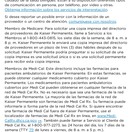
cuidado de la salud bilingües. Están a su disposición diferentes tipos
de comunicación: en persona, por teléfono, por video u otras.
Obtenga información sobre los servicios de interpretación
.
Si desea reportar un posible error con la información de un
proveedor o un centro de atención,
comuníquese con nosotros
.
Miembro de Medicare: Para solicitar una copia impresa del directorio
de proveedores de Kaiser Permanente, llame a Servicio a los
Miembros al 1-800-443-0815, los siete días de la semana, de 8 a. m. a
8 p. m. Kaiser Permanente le enviará una copia impresa del directorio
de proveedores en un plazo de tres (3) días hábiles después de su
solicitud. Kaiser Permanente podría preguntar si su solicitud de una
copia impresa es una solicitud única o si es una solicitud permanente
para recibir esta copia impresa.
Miembros de Medi-Cal: Este directorio incluye las farmacias para
pacientes ambulatorios de Kaiser Permanente. En estas farmacias, se
puede obtener cualquier medicamento cubierto por Kaiser
Permanente. Los medicamentos para pacientes ambulatorios
cubiertos por Medi Cal pueden obtenerse en cualquier farmacia de la
red de Medi Cal Rx. No es necesario que sea una farmacia de la red
de Kaiser Permanente. La mayoría de las farmacias de la red de
Kaiser Permanente son farmacias de Medi Cal Rx. Su farmacia puede
informarle si forma parte de la red Medi Cal Rx. Si quiere encontrar
una farmacia de Medi Cal fuera de Kaiser Permanente, use el
localizador de farmacias de Medi Cal Rx en línea, en
www.Medi-
CalRx.dhcs.ca.gov
. También puede llamar a Servicio al Cliente de
Medi Cal Rx, al 1-800-977-2273, las 24 horas del día, los 7 días de la
semana (TTY
711
de lunes a viernes, de 8 a. m. a 5 p. m.).