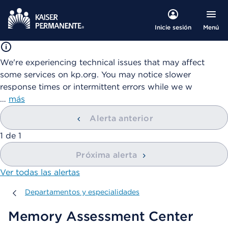
Menú
Inicie sesión
We're experiencing technical issues that may affect
some services on kp.org. You may notice slower
response times or intermittent errors while we w
…
más
Alerta anterior
mostrando
1
de
1
Próxima alerta
Ver todas las alertas
Departamentos y especialidades
Departamentos y especialidades
Memory Assessment Center