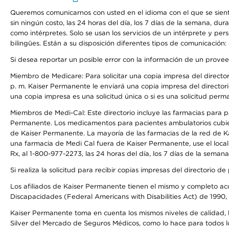
Queremos comunicarnos con usted en el idioma con el que se sienta 
sin ningún costo, las 24 horas del día, los 7 días de la semana, d
como intérpretes. Solo se usan los servicios de un intérprete y per
bilingües. Están a su disposición diferentes tipos de comunicación:
Si desea reportar un posible error con la información de un prove
Miembro de Medicare: Para solicitar una copia impresa del director
p. m. Kaiser Permanente le enviará una copia impresa del directori
una copia impresa es una solicitud única o si es una solicitud perm
Miembros de Medi-Cal: Este directorio incluye las farmacias para
Permanente. Los medicamentos para pacientes ambulatorios cubier
de Kaiser Permanente. La mayoría de las farmacias de la red de Ka
una farmacia de Medi Cal fuera de Kaiser Permanente, use el local
Rx, al 1-800-977-2273, las 24 horas del día, los 7 días de la sema
Si realiza la solicitud para recibir copias impresas del directori
Los afiliados de Kaiser Permanente tienen el mismo y completo acce
Discapacidades (Federal Americans with Disabilities Act) de 1990, 
Kaiser Permanente toma en cuenta los mismos niveles de calidad, la
Silver del Mercado de Seguros Médicos, como lo hace para todos lo