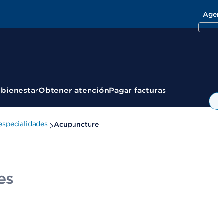
Age
 bienestar
Obtener atención
Pagar facturas
especialidades
Acupuncture
es