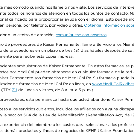
más cómodo cuando nos llame o nos visite. Los servicios de interpreta
urante todos los horarios de atención en todos los puntos de contacto.
sonal calificado para proporcionar ayuda con el idioma. Esto puede inc
 en persona, por teléfono, por video u otras.
Obtenga información sobre
edor o un centro de atención,
comuníquese con nosotros
.
io de proveedores de Kaiser Permanente, llame a Servicio a los Miembr
o de proveedores en un plazo de tres (3) días hábiles después de su s
anente para recibir esta copia impresa.
 pacientes ambulatorios de Kaiser Permanente. En estas farmacias, se
tos por Medi Cal pueden obtenerse en cualquier farmacia de la red d
iser Permanente son farmacias de Medi Cal Rx. Su farmacia puede info
izador de farmacias de Medi Cal Rx en línea, en
www.Medi-CalRx.dhcs
na (TTY
711
de lunes a viernes, de 8 a. m. a 5 p. m.).
o de proveedores, esta permanece hasta que usted abandone Kaiser Perm
so a los servicios cubiertos, incluidos los afiliados con alguna disc
y la sección 504 de la Ley de Rehabilitación (Rehabilitation Act) de 1
 experiencia del miembro o los costos para seleccionar a los profesiona
s demás productos y líneas de negocios de KFHP (Kaiser Foundation He