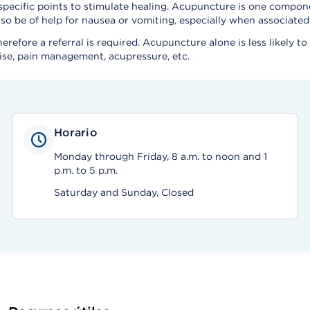
 specific points to stimulate healing. Acupuncture is one compone
so be of help for nausea or vomiting, especially when associate
efore a referral is required. Acupuncture alone is less likely to b
cise, pain management, acupressure, etc.
Horario
Monday through Friday, 8 a.m. to noon and 1
p.m. to 5 p.m.
Saturday and Sunday, Closed