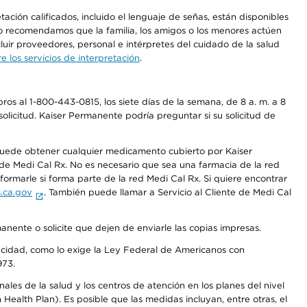
ción calificados, incluido el lenguaje de señas, están disponibles
 No recomendamos que la familia, los amigos o los menores actúen
luir proveedores, personal e intérpretes del cuidado de la salud
 los servicios de interpretación
.
os al 1-800-443-0815, los siete días de la semana, de 8 a. m. a 8
olicitud. Kaiser Permanente podría preguntar si su solicitud de
 puede obtener cualquier medicamento cubierto por Kaiser
e Medi Cal Rx. No es necesario que sea una farmacia de la red
rmarle si forma parte de la red Medi Cal Rx. Si quiere encontrar
.ca.gov
. También puede llamar a Servicio al Cliente de Medi Cal
anente o solicite que dejen de enviarle las copias impresas.
apacidad, como lo exige la Ley Federal de Americanos con
973.
les de la salud y los centros de atención en los planes del nivel
alth Plan). Es posible que las medidas incluyan, entre otras, el