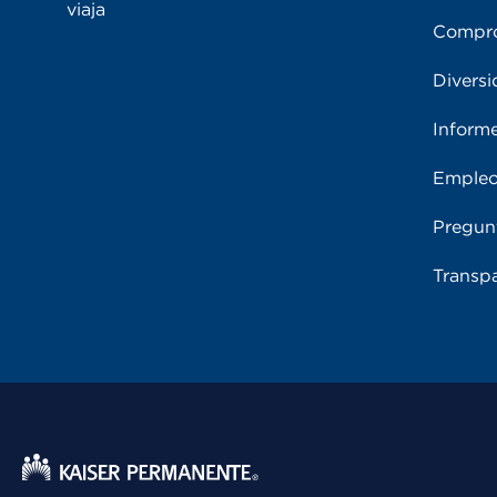
viaja
Compro
Diversi
Inform
Emple
Pregun
Transpa