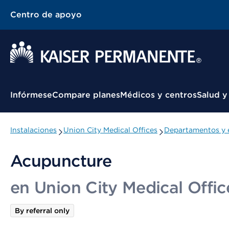
Centro de apoyo
Menú contextual
Infórmese
Compare planes
Médicos y centros
Salud y
Instalaciones
Union City Medical Offices
Departamentos y 
Acupuncture
en Union City Medical Offic
By referral only