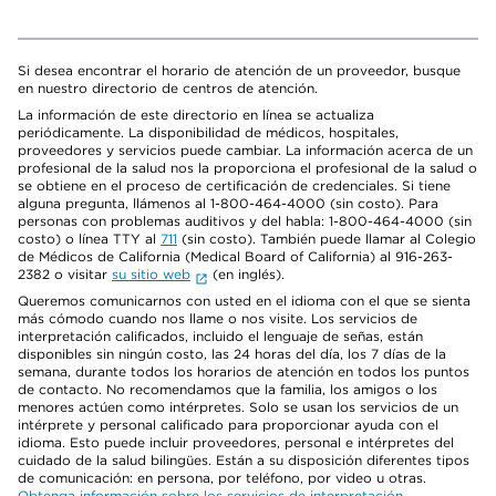
Si desea encontrar el horario de atención de un proveedor, busque
en nuestro directorio de centros de atención.
La información de este directorio en línea se actualiza
periódicamente. La disponibilidad de médicos, hospitales,
proveedores y servicios puede cambiar. La información acerca de un
profesional de la salud nos la proporciona el profesional de la salud o
se obtiene en el proceso de certificación de credenciales. Si tiene
alguna pregunta, llámenos al 1-800-464-4000 (sin costo). Para
personas con problemas auditivos y del habla: 1-800-464-4000 (sin
costo) o línea TTY al
711
(sin costo). También puede llamar al Colegio
de Médicos de California (Medical Board of California) al 916-263-
2382 o visitar
su sitio web
(en inglés).
Queremos comunicarnos con usted en el idioma con el que se sienta
más cómodo cuando nos llame o nos visite. Los servicios de
interpretación calificados, incluido el lenguaje de señas, están
disponibles sin ningún costo, las 24 horas del día, los 7 días de la
semana, durante todos los horarios de atención en todos los puntos
de contacto. No recomendamos que la familia, los amigos o los
menores actúen como intérpretes. Solo se usan los servicios de un
intérprete y personal calificado para proporcionar ayuda con el
idioma. Esto puede incluir proveedores, personal e intérpretes del
cuidado de la salud bilingües. Están a su disposición diferentes tipos
de comunicación: en persona, por teléfono, por video u otras.
Obtenga información sobre los servicios de interpretación
.