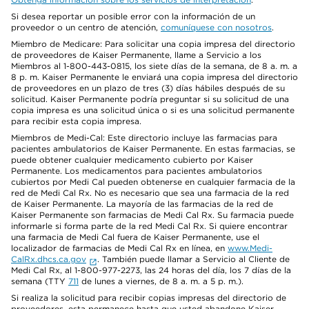
Si desea reportar un posible error con la información de un
proveedor o un centro de atención,
comuníquese con nosotros
.
Miembro de Medicare: Para solicitar una copia impresa del directorio
de proveedores de Kaiser Permanente, llame a Servicio a los
Miembros al 1-800-443-0815, los siete días de la semana, de 8 a. m. a
8 p. m. Kaiser Permanente le enviará una copia impresa del directorio
de proveedores en un plazo de tres (3) días hábiles después de su
solicitud. Kaiser Permanente podría preguntar si su solicitud de una
copia impresa es una solicitud única o si es una solicitud permanente
para recibir esta copia impresa.
Miembros de Medi-Cal: Este directorio incluye las farmacias para
pacientes ambulatorios de Kaiser Permanente. En estas farmacias, se
puede obtener cualquier medicamento cubierto por Kaiser
Permanente. Los medicamentos para pacientes ambulatorios
cubiertos por Medi Cal pueden obtenerse en cualquier farmacia de la
red de Medi Cal Rx. No es necesario que sea una farmacia de la red
de Kaiser Permanente. La mayoría de las farmacias de la red de
Kaiser Permanente son farmacias de Medi Cal Rx. Su farmacia puede
informarle si forma parte de la red Medi Cal Rx. Si quiere encontrar
una farmacia de Medi Cal fuera de Kaiser Permanente, use el
localizador de farmacias de Medi Cal Rx en línea, en
www.Medi-
CalRx.dhcs.ca.gov
. También puede llamar a Servicio al Cliente de
Medi Cal Rx, al 1-800-977-2273, las 24 horas del día, los 7 días de la
semana (TTY
711
de lunes a viernes, de 8 a. m. a 5 p. m.).
Si realiza la solicitud para recibir copias impresas del directorio de
proveedores, esta permanece hasta que usted abandone Kaiser