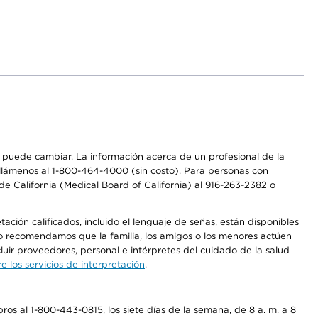
os puede cambiar. La información acerca de un profesional de la
a, llámenos al 1-800-464-4000 (sin costo). Para personas con
e California (Medical Board of California) al 916-263-2382 o
ción calificados, incluido el lenguaje de señas, están disponibles
 No recomendamos que la familia, los amigos o los menores actúen
luir proveedores, personal e intérpretes del cuidado de la salud
 los servicios de interpretación
.
os al 1-800-443-0815, los siete días de la semana, de 8 a. m. a 8