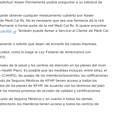
olicitud. Kaiser Permanente podría preguntar si su solicitud de
 puede obtener cualquier medicamento cubierto por Kaiser
e Medi Cal Rx. No es necesario que sea una farmacia de la red
rmarle si forma parte de la red Medi Cal Rx. Si quiere encontrar
.ca.gov
. También puede llamar a Servicio al Cliente de Medi Cal
anente o solicite que dejen de enviarle las copias impresas.
apacidad, como lo exige la Ley Federal de Americanos con
973.
les de la salud y los centros de atención en los planes del nivel
alth Plan). Es posible que las medidas incluyan, entre otras, el
CAHPS), las quejas de los miembros/pacientes, las calificaciones
rcado de Seguros Médicos de KFHP tienen acceso a todos los
dos de los planes de KFHP, de acuerdo con los términos del plan
os mismos procesos de revisión de calidad y certificaciones.
Mercado de Seguros Médicos y en cuanto a todos los demás
irectorio: los miembros tienen acceso a todos los centros de