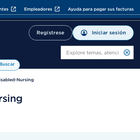
ntes
Empleadores
Ayuda para pagar sus facturas
Iniciar sesión
Regístrese
Bu
Buscar
isabled-Nursing
rsing