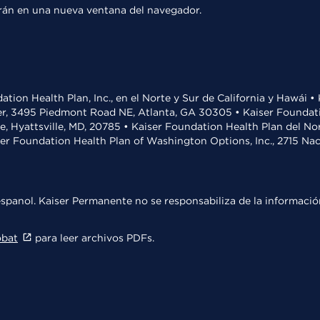
rirán en una nueva ventana del navegador.
ation Health Plan, Inc., en el Norte y Sur de California y Hawái 
r, 3495 Piedmont Road NE, Atlanta, GA 30305 • Kaiser Foundatio
ve, Hyattsville, MD, 20785 • Kaiser Foundation Health Plan del N
ser Foundation Health Plan of Washington Options, Inc., 2715 N
spanol. Kaiser Permanente no se responsabiliza de la información
obat
para leer archivos PDFs.