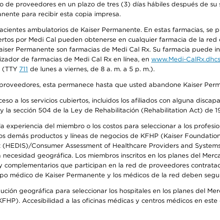
o de proveedores en un plazo de tres (3) días hábiles después de su s
anente para recibir esta copia impresa.
 pacientes ambulatorios de Kaiser Permanente. En estas farmacias, se
tos por Medi Cal pueden obtenerse en cualquier farmacia de la red d
iser Permanente son farmacias de Medi Cal Rx. Su farmacia puede info
izador de farmacias de Medi Cal Rx en línea, en
www.Medi-CalRx.dhcs
na (TTY
711
de lunes a viernes, de 8 a. m. a 5 p. m.).
o de proveedores, esta permanece hasta que usted abandone Kaiser Perm
so a los servicios cubiertos, incluidos los afiliados con alguna disc
y la sección 504 de la Ley de Rehabilitación (Rehabilitation Act) de 1
 experiencia del miembro o los costos para seleccionar a los profesiona
s demás productos y líneas de negocios de KFHP (Kaiser Foundation He
t (HEDIS)/Consumer Assessment of Healthcare Providers and Systems (
la necesidad geográfica. Los miembros inscritos en los planes del Me
s y complementarios que participan en la red de proveedores contrata
o médico de Kaiser Permanente y los médicos de la red deben seguir l
ribución geográfica para seleccionar los hospitales en los planes del 
HP). Accesibilidad a las oficinas médicas y centros médicos en este d