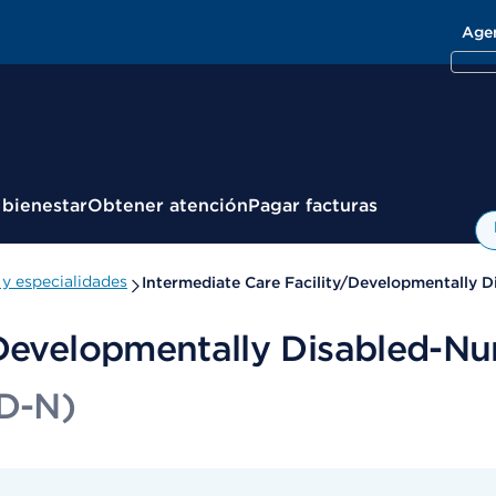
Age
 bienestar
Obtener atención
Pagar facturas
y especialidades
Intermediate Care Facility/Developmentally D
/Developmentally Disabled-Nu
D-N)