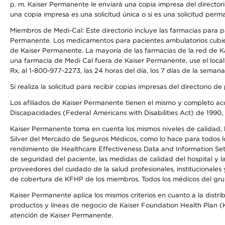
p. m. Kaiser Permanente le enviará una copia impresa del directori
una copia impresa es una solicitud única o si es una solicitud perm
Miembros de Medi-Cal: Este directorio incluye las farmacias para
Permanente. Los medicamentos para pacientes ambulatorios cubier
de Kaiser Permanente. La mayoría de las farmacias de la red de Ka
una farmacia de Medi Cal fuera de Kaiser Permanente, use el local
Rx, al 1-800-977-2273, las 24 horas del día, los 7 días de la sema
Si realiza la solicitud para recibir copias impresas del directori
Los afiliados de Kaiser Permanente tienen el mismo y completo acce
Discapacidades (Federal Americans with Disabilities Act) de 1990, 
Kaiser Permanente toma en cuenta los mismos niveles de calidad, la
Silver del Mercado de Seguros Médicos, como lo hace para todos lo
rendimiento de Healthcare Effectiveness Data and Information Se
de seguridad del paciente, las medidas de calidad del hospital y 
proveedores del cuidado de la salud profesionales, institucionale
de cobertura de KFHP de los miembros. Todos los médicos del grup
Kaiser Permanente aplica los mismos criterios en cuanto a la dist
productos y líneas de negocio de Kaiser Foundation Health Plan (KF
atención de Kaiser Permanente.