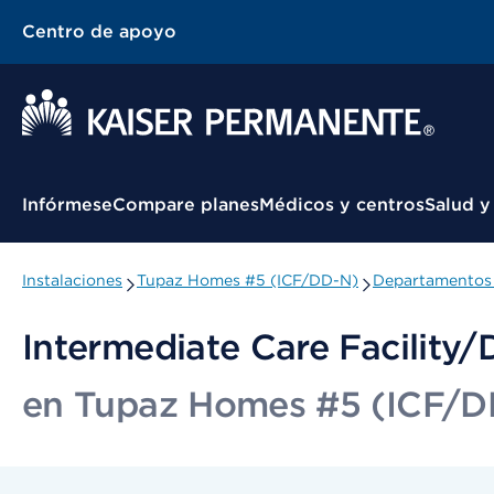
Centro de apoyo
Menú contextual
Infórmese
Compare planes
Médicos y centros
Salud y
Instalaciones
Tupaz Homes #5 (ICF/DD-N)
Departamentos 
Intermediate Care Facility
en Tupaz Homes #5 (ICF/D