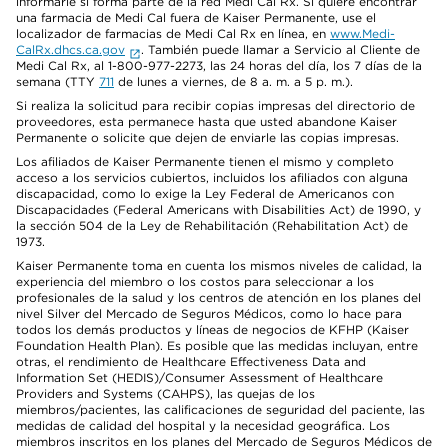
informarle si forma parte de la red Medi Cal Rx. Si quiere encontrar
una farmacia de Medi Cal fuera de Kaiser Permanente, use el
localizador de farmacias de Medi Cal Rx en línea, en
www.Medi-
CalRx.dhcs.ca.gov
. También puede llamar a Servicio al Cliente de
Medi Cal Rx, al 1-800-977-2273, las 24 horas del día, los 7 días de la
semana (TTY
711
de lunes a viernes, de 8 a. m. a 5 p. m.).
Si realiza la solicitud para recibir copias impresas del directorio de
proveedores, esta permanece hasta que usted abandone Kaiser
Permanente o solicite que dejen de enviarle las copias impresas.
Los afiliados de Kaiser Permanente tienen el mismo y completo
acceso a los servicios cubiertos, incluidos los afiliados con alguna
discapacidad, como lo exige la Ley Federal de Americanos con
Discapacidades (Federal Americans with Disabilities Act) de 1990, y
la sección 504 de la Ley de Rehabilitación (Rehabilitation Act) de
1973.
Kaiser Permanente toma en cuenta los mismos niveles de calidad, la
experiencia del miembro o los costos para seleccionar a los
profesionales de la salud y los centros de atención en los planes del
nivel Silver del Mercado de Seguros Médicos, como lo hace para
todos los demás productos y líneas de negocios de KFHP (Kaiser
Foundation Health Plan). Es posible que las medidas incluyan, entre
otras, el rendimiento de Healthcare Effectiveness Data and
Information Set (HEDIS)/Consumer Assessment of Healthcare
Providers and Systems (CAHPS), las quejas de los
miembros/pacientes, las calificaciones de seguridad del paciente, las
medidas de calidad del hospital y la necesidad geográfica. Los
miembros inscritos en los planes del Mercado de Seguros Médicos de