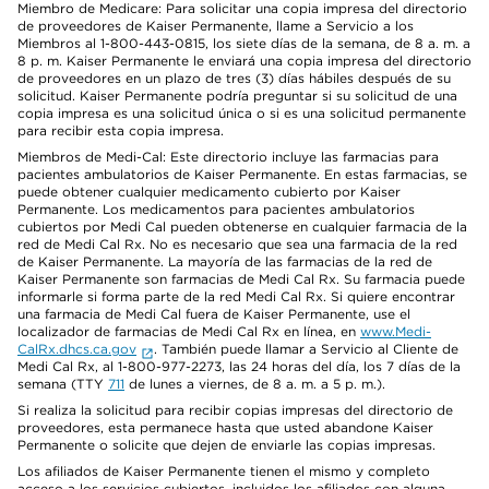
Miembro de Medicare: Para solicitar una copia impresa del directorio
de proveedores de Kaiser Permanente, llame a Servicio a los
Miembros al 1-800-443-0815, los siete días de la semana, de 8 a. m. a
8 p. m. Kaiser Permanente le enviará una copia impresa del directorio
de proveedores en un plazo de tres (3) días hábiles después de su
solicitud. Kaiser Permanente podría preguntar si su solicitud de una
copia impresa es una solicitud única o si es una solicitud permanente
para recibir esta copia impresa.
Miembros de Medi-Cal: Este directorio incluye las farmacias para
pacientes ambulatorios de Kaiser Permanente. En estas farmacias, se
puede obtener cualquier medicamento cubierto por Kaiser
Permanente. Los medicamentos para pacientes ambulatorios
cubiertos por Medi Cal pueden obtenerse en cualquier farmacia de la
red de Medi Cal Rx. No es necesario que sea una farmacia de la red
de Kaiser Permanente. La mayoría de las farmacias de la red de
Kaiser Permanente son farmacias de Medi Cal Rx. Su farmacia puede
informarle si forma parte de la red Medi Cal Rx. Si quiere encontrar
una farmacia de Medi Cal fuera de Kaiser Permanente, use el
localizador de farmacias de Medi Cal Rx en línea, en
www.Medi-
CalRx.dhcs.ca.gov
. También puede llamar a Servicio al Cliente de
Medi Cal Rx, al 1-800-977-2273, las 24 horas del día, los 7 días de la
semana (TTY
711
de lunes a viernes, de 8 a. m. a 5 p. m.).
Si realiza la solicitud para recibir copias impresas del directorio de
proveedores, esta permanece hasta que usted abandone Kaiser
Permanente o solicite que dejen de enviarle las copias impresas.
Los afiliados de Kaiser Permanente tienen el mismo y completo
acceso a los servicios cubiertos, incluidos los afiliados con alguna