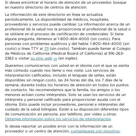
Si desea encontrar el horario de atención de un proveedor, busque
en nuestro directorio de centros de atención.
La información de este directorio en línea se actualiza
periódicamente. La disponibilidad de médicos, hospitales,
proveedores y servicios puede cambiar. La información acerca de un
profesional de la salud nos la proporciona el profesional de la salud o
se obtiene en el proceso de certificación de credenciales. Si tiene
alguna pregunta, llámenos al 1-800-464-4000 (sin costo). Para
personas con problemas auditivos y del habla: 1-800-464-4000 (sin
costo) o línea TTY al
711
(sin costo). También puede llamar al Colegio
de Médicos de California (Medical Board of California) al 916-263-
2382 o visitar
su sitio web
(en inglés).
Queremos comunicarnos con usted en el idioma con el que se sienta
más cómodo cuando nos llame o nos visite. Los servicios de
interpretación calificados, incluido el lenguaje de señas, están
disponibles sin ningún costo, las 24 horas del día, los 7 días de la
semana, durante todos los horarios de atención en todos los puntos
de contacto. No recomendamos que la familia, los amigos o los
menores actúen como intérpretes. Solo se usan los servicios de un
intérprete y personal calificado para proporcionar ayuda con el
idioma. Esto puede incluir proveedores, personal e intérpretes del
cuidado de la salud bilingües. Están a su disposición diferentes tipos
de comunicación: en persona, por teléfono, por video u otras.
Obtenga información sobre los servicios de interpretación
.
Si desea reportar un posible error con la información de un
proveedor o un centro de atención,
comuníquese con nosotros
.