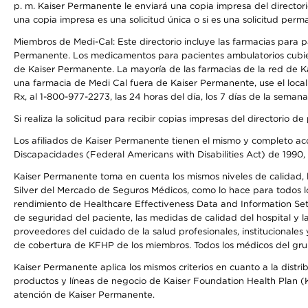
p. m. Kaiser Permanente le enviará una copia impresa del directori
una copia impresa es una solicitud única o si es una solicitud perm
Miembros de Medi-Cal: Este directorio incluye las farmacias para
Permanente. Los medicamentos para pacientes ambulatorios cubier
de Kaiser Permanente. La mayoría de las farmacias de la red de Ka
una farmacia de Medi Cal fuera de Kaiser Permanente, use el local
Rx, al 1-800-977-2273, las 24 horas del día, los 7 días de la sema
Si realiza la solicitud para recibir copias impresas del directori
Los afiliados de Kaiser Permanente tienen el mismo y completo acce
Discapacidades (Federal Americans with Disabilities Act) de 1990, 
Kaiser Permanente toma en cuenta los mismos niveles de calidad, la
Silver del Mercado de Seguros Médicos, como lo hace para todos lo
rendimiento de Healthcare Effectiveness Data and Information Se
de seguridad del paciente, las medidas de calidad del hospital y 
proveedores del cuidado de la salud profesionales, institucionale
de cobertura de KFHP de los miembros. Todos los médicos del grup
Kaiser Permanente aplica los mismos criterios en cuanto a la dist
productos y líneas de negocio de Kaiser Foundation Health Plan (KF
atención de Kaiser Permanente.