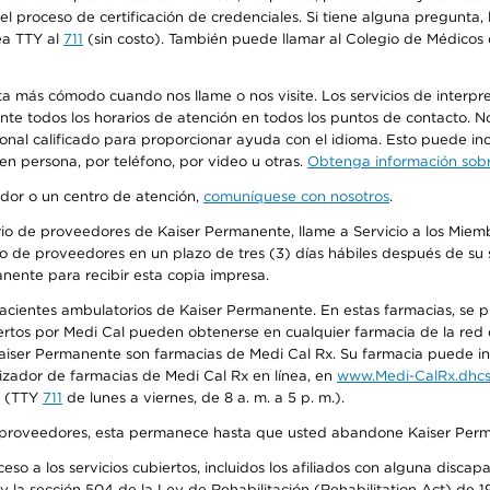
n el proceso de certificación de credenciales. Si tiene alguna pregunt
ea TTY al
711
(sin costo). También puede llamar al Colegio de Médicos d
más cómodo cuando nos llame o nos visite. Los servicios de interpreta
urante todos los horarios de atención en todos los puntos de contacto.
sonal calificado para proporcionar ayuda con el idioma. Esto puede inc
 en persona, por teléfono, por video u otras.
Obtenga información sobre
edor o un centro de atención,
comuníquese con nosotros
.
io de proveedores de Kaiser Permanente, llame a Servicio a los Miembr
o de proveedores en un plazo de tres (3) días hábiles después de su s
anente para recibir esta copia impresa.
 pacientes ambulatorios de Kaiser Permanente. En estas farmacias, se
tos por Medi Cal pueden obtenerse en cualquier farmacia de la red d
iser Permanente son farmacias de Medi Cal Rx. Su farmacia puede info
izador de farmacias de Medi Cal Rx en línea, en
www.Medi-CalRx.dhcs
na (TTY
711
de lunes a viernes, de 8 a. m. a 5 p. m.).
o de proveedores, esta permanece hasta que usted abandone Kaiser Perm
so a los servicios cubiertos, incluidos los afiliados con alguna disc
y la sección 504 de la Ley de Rehabilitación (Rehabilitation Act) de 1