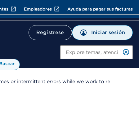
ntes
Empleadores
Ayuda para pagar sus facturas
Iniciar sesión
Regístrese
Bu
Buscar
es or intermittent errors while we work to re