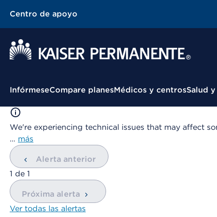
Centro de apoyo
Menú contextual
Infórmese
Compare planes
Médicos y centros
Salud y
We're experiencing technical issues that may affect so
…
más
Alerta anterior
mostrando
1
de
1
Próxima alerta
Ver todas las alertas