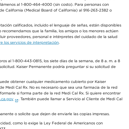
a, llámenos al 1-800-464-4000 (sin costo). Para personas con
e California (Medical Board of California) al 916-263-2382 o
ción calificados, incluido el lenguaje de señas, están disponibles
 No recomendamos que la familia, los amigos o los menores actúen
luir proveedores, personal e intérpretes del cuidado de la salud
 los servicios de interpretación
.
os al 1-800-443-0815, los siete días de la semana, de 8 a. m. a 8
olicitud. Kaiser Permanente podría preguntar si su solicitud de
 puede obtener cualquier medicamento cubierto por Kaiser
e Medi Cal Rx. No es necesario que sea una farmacia de la red
rmarle si forma parte de la red Medi Cal Rx. Si quiere encontrar
.ca.gov
. También puede llamar a Servicio al Cliente de Medi Cal
anente o solicite que dejen de enviarle las copias impresas.
apacidad, como lo exige la Ley Federal de Americanos con
973.