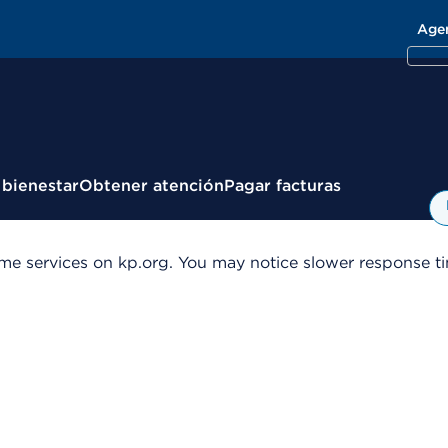
Age
 bienestar
Obtener atención
Pagar facturas
me services on kp.org. You may notice slower response tim