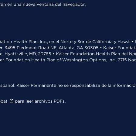
rirán en una nueva ventana del navegador.
ation Health Plan, Inc., en el Norte y Sur de California y Hawái 
r, 3495 Piedmont Road NE, Atlanta, GA 30305 • Kaiser Foundatio
ve, Hyattsville, MD, 20785 • Kaiser Foundation Health Plan del N
ser Foundation Health Plan of Washington Options, Inc., 2715 N
spanol. Kaiser Permanente no se responsabiliza de la información
obat
para leer archivos PDFs.