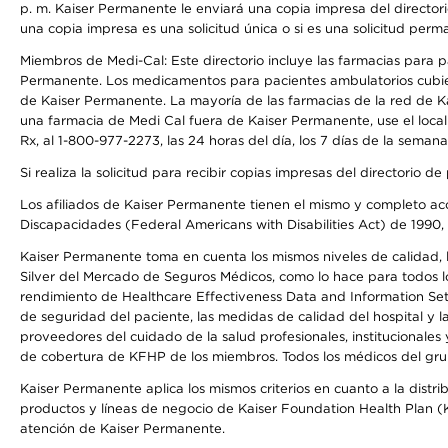
p. m. Kaiser Permanente le enviará una copia impresa del directori
una copia impresa es una solicitud única o si es una solicitud perm
Miembros de Medi-Cal: Este directorio incluye las farmacias para
Permanente. Los medicamentos para pacientes ambulatorios cubier
de Kaiser Permanente. La mayoría de las farmacias de la red de Ka
una farmacia de Medi Cal fuera de Kaiser Permanente, use el local
Rx, al 1-800-977-2273, las 24 horas del día, los 7 días de la sema
Si realiza la solicitud para recibir copias impresas del directori
Los afiliados de Kaiser Permanente tienen el mismo y completo acce
Discapacidades (Federal Americans with Disabilities Act) de 1990, 
Kaiser Permanente toma en cuenta los mismos niveles de calidad, la
Silver del Mercado de Seguros Médicos, como lo hace para todos lo
rendimiento de Healthcare Effectiveness Data and Information Se
de seguridad del paciente, las medidas de calidad del hospital y 
proveedores del cuidado de la salud profesionales, institucionale
de cobertura de KFHP de los miembros. Todos los médicos del grup
Kaiser Permanente aplica los mismos criterios en cuanto a la dist
productos y líneas de negocio de Kaiser Foundation Health Plan (KF
atención de Kaiser Permanente.