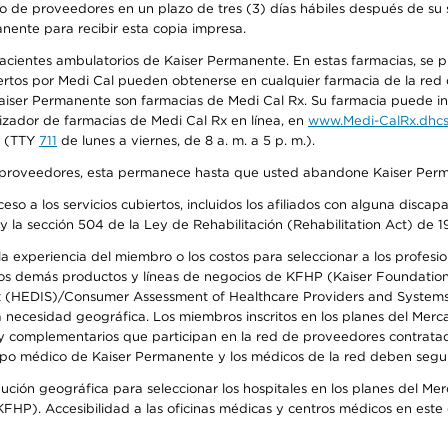
o de proveedores en un plazo de tres (3) días hábiles después de su s
anente para recibir esta copia impresa.
 pacientes ambulatorios de Kaiser Permanente. En estas farmacias, se
tos por Medi Cal pueden obtenerse en cualquier farmacia de la red d
iser Permanente son farmacias de Medi Cal Rx. Su farmacia puede info
izador de farmacias de Medi Cal Rx en línea, en
www.Medi-CalRx.dhcs
na (TTY
711
de lunes a viernes, de 8 a. m. a 5 p. m.).
o de proveedores, esta permanece hasta que usted abandone Kaiser Perm
so a los servicios cubiertos, incluidos los afiliados con alguna disc
y la sección 504 de la Ley de Rehabilitación (Rehabilitation Act) de 1
 experiencia del miembro o los costos para seleccionar a los profesiona
s demás productos y líneas de negocios de KFHP (Kaiser Foundation He
t (HEDIS)/Consumer Assessment of Healthcare Providers and Systems (
la necesidad geográfica. Los miembros inscritos en los planes del Me
s y complementarios que participan en la red de proveedores contrata
o médico de Kaiser Permanente y los médicos de la red deben seguir l
ribución geográfica para seleccionar los hospitales en los planes del 
HP). Accesibilidad a las oficinas médicas y centros médicos en este d