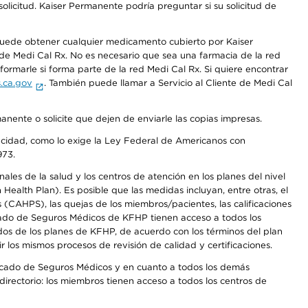
olicitud. Kaiser Permanente podría preguntar si su solicitud de
 puede obtener cualquier medicamento cubierto por Kaiser
e Medi Cal Rx. No es necesario que sea una farmacia de la red
rmarle si forma parte de la red Medi Cal Rx. Si quiere encontrar
.ca.gov
. También puede llamar a Servicio al Cliente de Medi Cal
anente o solicite que dejen de enviarle las copias impresas.
apacidad, como lo exige la Ley Federal de Americanos con
973.
les de la salud y los centros de atención en los planes del nivel
alth Plan). Es posible que las medidas incluyan, entre otras, el
CAHPS), las quejas de los miembros/pacientes, las calificaciones
rcado de Seguros Médicos de KFHP tienen acceso a todos los
dos de los planes de KFHP, de acuerdo con los términos del plan
os mismos procesos de revisión de calidad y certificaciones.
Mercado de Seguros Médicos y en cuanto a todos los demás
irectorio: los miembros tienen acceso a todos los centros de