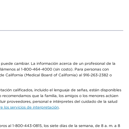
os puede cambiar. La información acerca de un profesional de la
a, llámenos al 1-800-464-4000 (sin costo). Para personas con
e California (Medical Board of California) al 916-263-2382 o
ción calificados, incluido el lenguaje de señas, están disponibles
 No recomendamos que la familia, los amigos o los menores actúen
luir proveedores, personal e intérpretes del cuidado de la salud
 los servicios de interpretación
.
os al 1-800-443-0815, los siete días de la semana, de 8 a. m. a 8