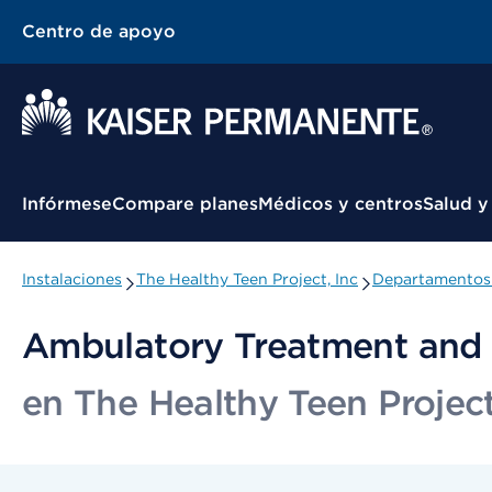
Centro de apoyo
Menú contextual
Infórmese
Compare planes
Médicos y centros
Salud y
Instalaciones
The Healthy Teen Project, Inc
Departamentos 
Ambulatory Treatment and 
en The Healthy Teen Project