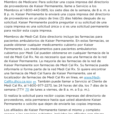
Miembro de Medicare: Para solicitar una copia impresa del directorio
de proveedores de Kaiser Permanente, llame a Servicio a los
Miembros al 1-800-443-0815, los siete días de la semana, de 8 a. m. a
8 p. m. Kaiser Permanente le enviará una copia impresa del directorio
de proveedores en un plazo de tres (3) días hábiles después de su
solicitud. Kaiser Permanente podría preguntar si su solicitud de una
copia impresa es una solicitud única o si es una solicitud permanente
para recibir esta copia impresa.
Miembros de Medi-Cal: Este directorio incluye las farmacias para
pacientes ambulatorios de Kaiser Permanente. En estas farmacias, se
puede obtener cualquier medicamento cubierto por Kaiser
Permanente. Los medicamentos para pacientes ambulatorios
cubiertos por Medi Cal pueden obtenerse en cualquier farmacia de la
red de Medi Cal Rx. No es necesario que sea una farmacia de la red
de Kaiser Permanente. La mayoría de las farmacias de la red de
Kaiser Permanente son farmacias de Medi Cal Rx. Su farmacia puede
informarle si forma parte de la red Medi Cal Rx. Si quiere encontrar
una farmacia de Medi Cal fuera de Kaiser Permanente, use el
localizador de farmacias de Medi Cal Rx en línea, en
www.Medi-
CalRx.dhcs.ca.gov
. También puede llamar a Servicio al Cliente de
Medi Cal Rx, al 1-800-977-2273, las 24 horas del día, los 7 días de la
semana (TTY
711
de lunes a viernes, de 8 a. m. a 5 p. m.).
Si realiza la solicitud para recibir copias impresas del directorio de
proveedores, esta permanece hasta que usted abandone Kaiser
Permanente o solicite que dejen de enviarle las copias impresas.
Los afiliados de Kaiser Permanente tienen el mismo y completo
acceso a los servicios cubiertos, incluidos los afiliados con alguna