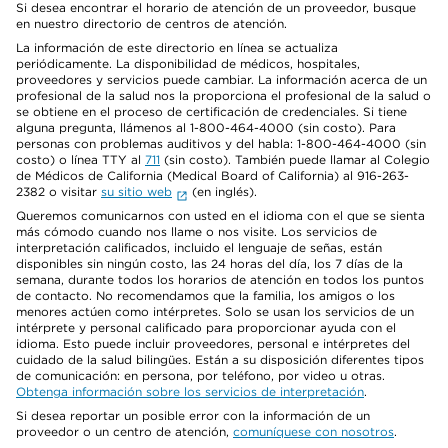
Si desea encontrar el horario de atención de un proveedor, busque
en nuestro directorio de centros de atención.
La información de este directorio en línea se actualiza
periódicamente. La disponibilidad de médicos, hospitales,
proveedores y servicios puede cambiar. La información acerca de un
profesional de la salud nos la proporciona el profesional de la salud o
se obtiene en el proceso de certificación de credenciales. Si tiene
alguna pregunta, llámenos al 1-800-464-4000 (sin costo). Para
personas con problemas auditivos y del habla: 1-800-464-4000 (sin
costo) o línea TTY al
711
(sin costo). También puede llamar al Colegio
de Médicos de California (Medical Board of California) al 916-263-
2382 o visitar
su sitio web
(en inglés).
Queremos comunicarnos con usted en el idioma con el que se sienta
más cómodo cuando nos llame o nos visite. Los servicios de
interpretación calificados, incluido el lenguaje de señas, están
disponibles sin ningún costo, las 24 horas del día, los 7 días de la
semana, durante todos los horarios de atención en todos los puntos
de contacto. No recomendamos que la familia, los amigos o los
menores actúen como intérpretes. Solo se usan los servicios de un
intérprete y personal calificado para proporcionar ayuda con el
idioma. Esto puede incluir proveedores, personal e intérpretes del
cuidado de la salud bilingües. Están a su disposición diferentes tipos
de comunicación: en persona, por teléfono, por video u otras.
Obtenga información sobre los servicios de interpretación
.
Si desea reportar un posible error con la información de un
proveedor o un centro de atención,
comuníquese con nosotros
.