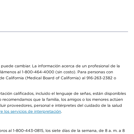
os puede cambiar. La información acerca de un profesional de la
a, llámenos al 1-800-464-4000 (sin costo). Para personas con
e California (Medical Board of California) al 916-263-2382 o
ción calificados, incluido el lenguaje de señas, están disponibles
 No recomendamos que la familia, los amigos o los menores actúen
luir proveedores, personal e intérpretes del cuidado de la salud
 los servicios de interpretación
.
os al 1-800-443-0815, los siete días de la semana, de 8 a. m. a 8