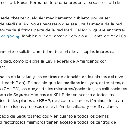
olicitud. Kaiser Permanente podría preguntar si su solicitud de
 puede obtener cualquier medicamento cubierto por Kaiser
e Medi Cal Rx. No es necesario que sea una farmacia de la red
rmarle si forma parte de la red Medi Cal Rx. Si quiere encontrar
.ca.gov
. También puede llamar a Servicio al Cliente de Medi Cal
anente o solicite que dejen de enviarle las copias impresas.
apacidad, como lo exige la Ley Federal de Americanos con
973.
les de la salud y los centros de atención en los planes del nivel
alth Plan). Es posible que las medidas incluyan, entre otras, el
CAHPS), las quejas de los miembros/pacientes, las calificaciones
rcado de Seguros Médicos de KFHP tienen acceso a todos los
dos de los planes de KFHP, de acuerdo con los términos del plan
os mismos procesos de revisión de calidad y certificaciones.
Mercado de Seguros Médicos y en cuanto a todos los demás
irectorio: los miembros tienen acceso a todos los centros de