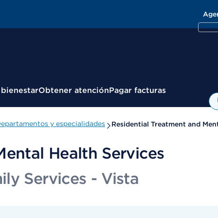
Age
 bienestar
Obtener atención
Pagar facturas
epartamentos y especialidades
Residential Treatment and Ment
Mental Health Services
y Services - Vista