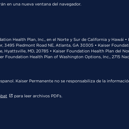
rirán en una nueva ventana del navegador.
ation Health Plan, Inc., en el Norte y Sur de California y Hawái 
r, 3495 Piedmont Road NE, Atlanta, GA 30305 • Kaiser Foundatio
ve, Hyattsville, MD, 20785 • Kaiser Foundation Health Plan del N
ser Foundation Health Plan of Washington Options, Inc., 2715 N
spanol. Kaiser Permanente no se responsabiliza de la información
obat
para leer archivos PDFs.