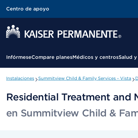
Centro de apoyo
Menú contextual
Infórmese
Compare planes
Médicos y centros
Salud y
Instalaciones
Summitview Child & Family Services - Vista
D
Residential Treatment and 
en Summitview Child & Famil