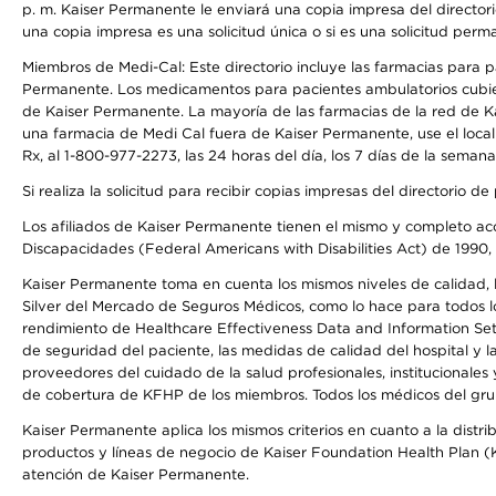
p. m. Kaiser Permanente le enviará una copia impresa del directori
una copia impresa es una solicitud única o si es una solicitud perm
Miembros de Medi-Cal: Este directorio incluye las farmacias para
Permanente. Los medicamentos para pacientes ambulatorios cubier
de Kaiser Permanente. La mayoría de las farmacias de la red de Ka
una farmacia de Medi Cal fuera de Kaiser Permanente, use el local
Rx, al 1-800-977-2273, las 24 horas del día, los 7 días de la sema
Si realiza la solicitud para recibir copias impresas del directori
Los afiliados de Kaiser Permanente tienen el mismo y completo acce
Discapacidades (Federal Americans with Disabilities Act) de 1990, 
Kaiser Permanente toma en cuenta los mismos niveles de calidad, la
Silver del Mercado de Seguros Médicos, como lo hace para todos lo
rendimiento de Healthcare Effectiveness Data and Information Se
de seguridad del paciente, las medidas de calidad del hospital y 
proveedores del cuidado de la salud profesionales, institucionale
de cobertura de KFHP de los miembros. Todos los médicos del grup
Kaiser Permanente aplica los mismos criterios en cuanto a la dist
productos y líneas de negocio de Kaiser Foundation Health Plan (KF
atención de Kaiser Permanente.