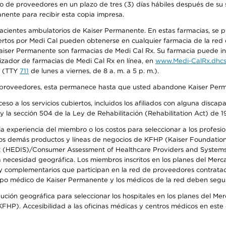
o de proveedores en un plazo de tres (3) días hábiles después de su s
anente para recibir esta copia impresa.
 pacientes ambulatorios de Kaiser Permanente. En estas farmacias, se
tos por Medi Cal pueden obtenerse en cualquier farmacia de la red d
iser Permanente son farmacias de Medi Cal Rx. Su farmacia puede info
izador de farmacias de Medi Cal Rx en línea, en
www.Medi-CalRx.dhcs
na (TTY
711
de lunes a viernes, de 8 a. m. a 5 p. m.).
o de proveedores, esta permanece hasta que usted abandone Kaiser Perm
so a los servicios cubiertos, incluidos los afiliados con alguna disc
y la sección 504 de la Ley de Rehabilitación (Rehabilitation Act) de 1
 experiencia del miembro o los costos para seleccionar a los profesiona
s demás productos y líneas de negocios de KFHP (Kaiser Foundation He
t (HEDIS)/Consumer Assessment of Healthcare Providers and Systems (
la necesidad geográfica. Los miembros inscritos en los planes del Me
s y complementarios que participan en la red de proveedores contrata
o médico de Kaiser Permanente y los médicos de la red deben seguir l
ribución geográfica para seleccionar los hospitales en los planes del 
HP). Accesibilidad a las oficinas médicas y centros médicos en este d