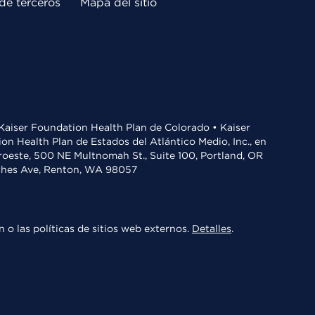
de terceros
Mapa del sitio
• Kaiser Foundation Health Plan de Colorado • Kaiser
n Health Plan de Estados del Atlántico Medio, Inc., en
oroeste, 500 NE Multnomah St., Suite 100, Portland, OR
aches Ave, Renton, WA 98057
 o las políticas de sitios web externos.
Detalles
.