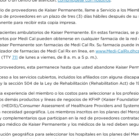
edor o un centro de atención,
comuníquese con nosotros
.
io de proveedores de Kaiser Permanente, llame a Servicio a los Miembr
o de proveedores en un plazo de tres (3) días hábiles después de su s
anente para recibir esta copia impresa.
 pacientes ambulatorios de Kaiser Permanente. En estas farmacias, se
tos por Medi Cal pueden obtenerse en cualquier farmacia de la red d
iser Permanente son farmacias de Medi Cal Rx. Su farmacia puede info
izador de farmacias de Medi Cal Rx en línea, en
www.Medi-CalRx.dhcs
na (TTY
711
de lunes a viernes, de 8 a. m. a 5 p. m.).
o de proveedores, esta permanece hasta que usted abandone Kaiser Perm
so a los servicios cubiertos, incluidos los afiliados con alguna disc
y la sección 504 de la Ley de Rehabilitación (Rehabilitation Act) de 1
 experiencia del miembro o los costos para seleccionar a los profesiona
s demás productos y líneas de negocios de KFHP (Kaiser Foundation He
t (HEDIS)/Consumer Assessment of Healthcare Providers and Systems (
la necesidad geográfica. Los miembros inscritos en los planes del Me
s y complementarios que participan en la red de proveedores contrata
o médico de Kaiser Permanente y los médicos de la red deben seguir l
ribución geográfica para seleccionar los hospitales en los planes del 