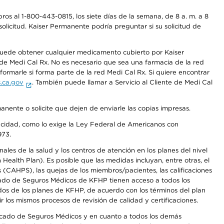
os al 1-800-443-0815, los siete días de la semana, de 8 a. m. a 8
olicitud. Kaiser Permanente podría preguntar si su solicitud de
 puede obtener cualquier medicamento cubierto por Kaiser
e Medi Cal Rx. No es necesario que sea una farmacia de la red
rmarle si forma parte de la red Medi Cal Rx. Si quiere encontrar
.ca.gov
. También puede llamar a Servicio al Cliente de Medi Cal
anente o solicite que dejen de enviarle las copias impresas.
apacidad, como lo exige la Ley Federal de Americanos con
973.
les de la salud y los centros de atención en los planes del nivel
alth Plan). Es posible que las medidas incluyan, entre otras, el
CAHPS), las quejas de los miembros/pacientes, las calificaciones
rcado de Seguros Médicos de KFHP tienen acceso a todos los
dos de los planes de KFHP, de acuerdo con los términos del plan
os mismos procesos de revisión de calidad y certificaciones.
Mercado de Seguros Médicos y en cuanto a todos los demás