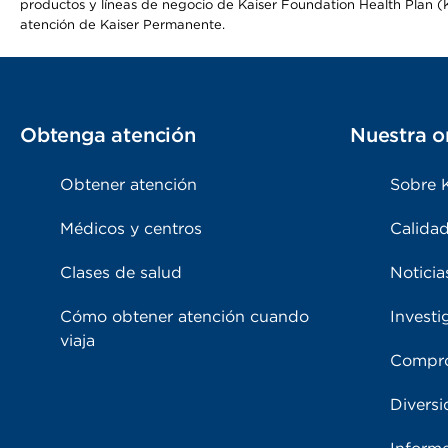
productos y líneas de negocio de Kaiser Foundation Health Plan (KF
atención de Kaiser Permanente.
Obtenga atención
Nuestra o
Obtener atención
Sobre 
Médicos y centros
Calidad
Clases de salud
Noticia
Cómo obtener atención cuando
Investi
viaja
Compro
Diversi