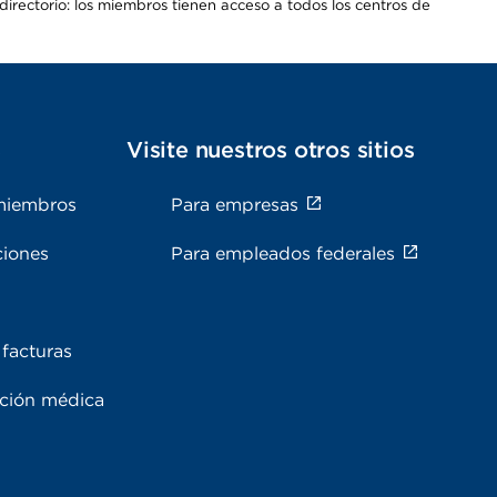
irectorio: los miembros tienen acceso a todos los centros de
s
Visite nuestros otros sitios
miembros
Para empresas
ciones
Para empleados federales
facturas
ación médica