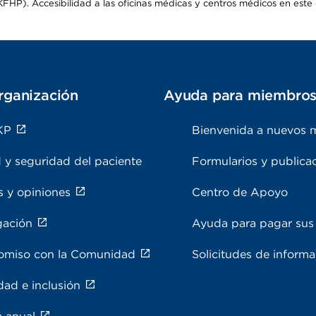
HP). Accesibilidad a las oficinas médicas y centros médicos en este d
rganización
Ayuda para miembro
KP
Bienvenida a nuevos 
 y seguridad del paciente
Formularios y publica
s y opiniones
Centro de Apoyo
gación
Ayuda para pagar sus 
miso con la Comunidad
Solicitudes de inform
dad e inclusión