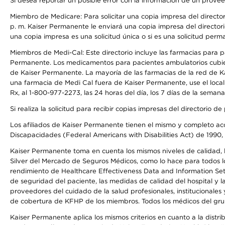
Si desea reportar un posible error con la información de un prove
Miembro de Medicare: Para solicitar una copia impresa del director
p. m. Kaiser Permanente le enviará una copia impresa del directori
una copia impresa es una solicitud única o si es una solicitud perm
Miembros de Medi-Cal: Este directorio incluye las farmacias para
Permanente. Los medicamentos para pacientes ambulatorios cubier
de Kaiser Permanente. La mayoría de las farmacias de la red de Ka
una farmacia de Medi Cal fuera de Kaiser Permanente, use el local
Rx, al 1-800-977-2273, las 24 horas del día, los 7 días de la sema
Si realiza la solicitud para recibir copias impresas del directori
Los afiliados de Kaiser Permanente tienen el mismo y completo acce
Discapacidades (Federal Americans with Disabilities Act) de 1990, 
Kaiser Permanente toma en cuenta los mismos niveles de calidad, la
Silver del Mercado de Seguros Médicos, como lo hace para todos lo
rendimiento de Healthcare Effectiveness Data and Information Se
de seguridad del paciente, las medidas de calidad del hospital y 
proveedores del cuidado de la salud profesionales, institucionale
de cobertura de KFHP de los miembros. Todos los médicos del grup
Kaiser Permanente aplica los mismos criterios en cuanto a la dist