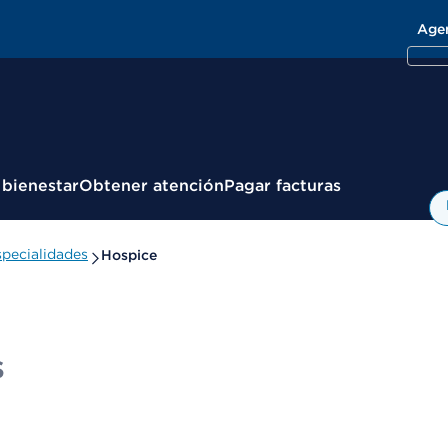
Age
 bienestar
Obtener atención
Pagar facturas
pecialidades
Hospice
s