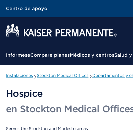
Centro de apoyo
Menú contextual
Infórmese
Compare planes
Médicos y centros
Salud y
Instalaciones
Stockton Medical Offices
Departamentos y es
Hospice
en Stockton Medical Office
Serves the Stockton and Modesto areas