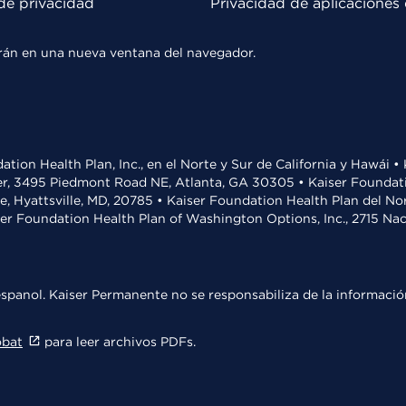
de privacidad
Privacidad de aplicaciones 
rirán en una nueva ventana del navegador.
ation Health Plan, Inc., en el Norte y Sur de California y Hawái 
r, 3495 Piedmont Road NE, Atlanta, GA 30305 • Kaiser Foundatio
ve, Hyattsville, MD, 20785 • Kaiser Foundation Health Plan del N
ser Foundation Health Plan of Washington Options, Inc., 2715 N
spanol. Kaiser Permanente no se responsabiliza de la información
obat
para leer archivos PDFs.