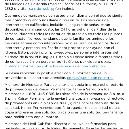
de Médicos de California (Medical Board of California) al 916-263-
2382 o visitar
su sitio web
(en inglés).
Queremos comunicarnos con usted en el idioma con el que se sienta
más cómodo cuando nos llame o nos visite. Los servicios de
interpretación calificados, incluido el lenguaje de señas, están
disponibles sin ningún costo, las 24 horas del día, los 7 días de la
semana, durante todos los horarios de atención en todos los puntos
de contacto. No recomendamos que la familia, los amigos o los
menores actúen como intérpretes. Solo se usan los servicios de un
intérprete y personal calificado para proporcionar ayuda con el
idioma. Esto puede incluir proveedores, personal e intérpretes del
cuidado de la salud bilingües. Están a su disposición diferentes tipos
de comunicación: en persona, por teléfono, por video u otras.
Obtenga información sobre los servicios de interpretación
.
Si desea reportar un posible error con la información de un
proveedor o un centro de atención,
comuníquese con nosotros
.
Miembro de Medicare: Para solicitar una copia impresa del directorio
de proveedores de Kaiser Permanente, llame a Servicio a los
Miembros al 1-800-443-0815, los siete días de la semana, de 8 a. m. a
8 p. m. Kaiser Permanente le enviará una copia impresa del directorio
de proveedores en un plazo de tres (3) días hábiles después de su
solicitud. Kaiser Permanente podría preguntar si su solicitud de una
copia impresa es una solicitud única o si es una solicitud permanente
para recibir esta copia impresa.
Miembros de Medi-Cal: Este directorio incluye las farmacias para
pacientes ambulatorios de Kaiser Permanente. En estas farmacias, se