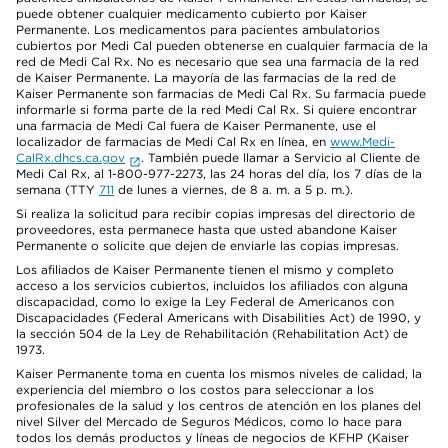
puede obtener cualquier medicamento cubierto por Kaiser
Permanente. Los medicamentos para pacientes ambulatorios
cubiertos por Medi Cal pueden obtenerse en cualquier farmacia de la
red de Medi Cal Rx. No es necesario que sea una farmacia de la red
de Kaiser Permanente. La mayoría de las farmacias de la red de
Kaiser Permanente son farmacias de Medi Cal Rx. Su farmacia puede
informarle si forma parte de la red Medi Cal Rx. Si quiere encontrar
una farmacia de Medi Cal fuera de Kaiser Permanente, use el
localizador de farmacias de Medi Cal Rx en línea, en
www.Medi-
CalRx.dhcs.ca.gov
. También puede llamar a Servicio al Cliente de
Medi Cal Rx, al 1-800-977-2273, las 24 horas del día, los 7 días de la
semana (TTY
711
de lunes a viernes, de 8 a. m. a 5 p. m.).
Si realiza la solicitud para recibir copias impresas del directorio de
proveedores, esta permanece hasta que usted abandone Kaiser
Permanente o solicite que dejen de enviarle las copias impresas.
Los afiliados de Kaiser Permanente tienen el mismo y completo
acceso a los servicios cubiertos, incluidos los afiliados con alguna
discapacidad, como lo exige la Ley Federal de Americanos con
Discapacidades (Federal Americans with Disabilities Act) de 1990, y
la sección 504 de la Ley de Rehabilitación (Rehabilitation Act) de
1973.
Kaiser Permanente toma en cuenta los mismos niveles de calidad, la
experiencia del miembro o los costos para seleccionar a los
profesionales de la salud y los centros de atención en los planes del
nivel Silver del Mercado de Seguros Médicos, como lo hace para
todos los demás productos y líneas de negocios de KFHP (Kaiser