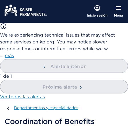
Menú
Inicie sesión
We're experiencing technical issues that may affect
some services on kp.org. You may notice slower
response times or intermittent errors while we w
…
más
Alerta anterior
mostrando
1
de
1
Próxima alerta
Ver todas las alertas
Departamentos y especialidades
Departamentos y especialidades
Coordination of Benefits