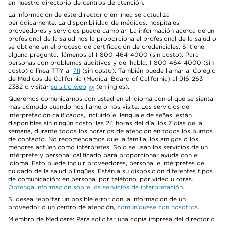
en nuestro directorio de centros de atención.
La información de este directorio en línea se actualiza
periódicamente. La disponibilidad de médicos, hospitales,
proveedores y servicios puede cambiar. La información acerca de un
profesional de la salud nos la proporciona el profesional de la salud o
se obtiene en el proceso de certificación de credenciales. Si tiene
alguna pregunta, llámenos al 1-800-464-4000 (sin costo). Para
personas con problemas auditivos y del habla: 1-800-464-4000 (sin
costo) o línea TTY al
711
(sin costo). También puede llamar al Colegio
de Médicos de California (Medical Board of California) al 916-263-
2382 o visitar
su sitio web
(en inglés).
Queremos comunicarnos con usted en el idioma con el que se sienta
más cómodo cuando nos llame o nos visite. Los servicios de
interpretación calificados, incluido el lenguaje de señas, están
disponibles sin ningún costo, las 24 horas del día, los 7 días de la
semana, durante todos los horarios de atención en todos los puntos
de contacto. No recomendamos que la familia, los amigos o los
menores actúen como intérpretes. Solo se usan los servicios de un
intérprete y personal calificado para proporcionar ayuda con el
idioma. Esto puede incluir proveedores, personal e intérpretes del
cuidado de la salud bilingües. Están a su disposición diferentes tipos
de comunicación: en persona, por teléfono, por video u otras.
Obtenga información sobre los servicios de interpretación
.
Si desea reportar un posible error con la información de un
proveedor o un centro de atención,
comuníquese con nosotros
.
Miembro de Medicare: Para solicitar una copia impresa del directorio