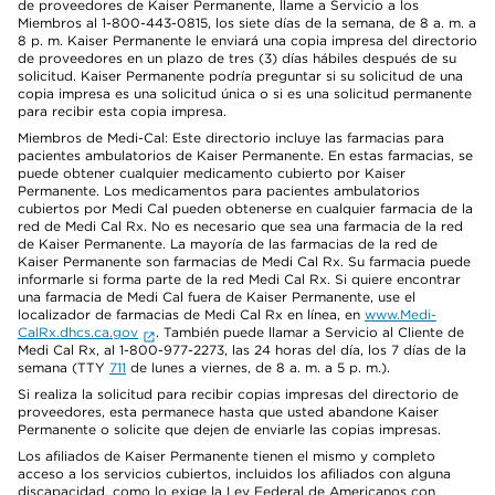
de proveedores de Kaiser Permanente, llame a Servicio a los
Miembros al 1-800-443-0815, los siete días de la semana, de 8 a. m. a
8 p. m. Kaiser Permanente le enviará una copia impresa del directorio
de proveedores en un plazo de tres (3) días hábiles después de su
solicitud. Kaiser Permanente podría preguntar si su solicitud de una
copia impresa es una solicitud única o si es una solicitud permanente
para recibir esta copia impresa.
Miembros de Medi-Cal: Este directorio incluye las farmacias para
pacientes ambulatorios de Kaiser Permanente. En estas farmacias, se
puede obtener cualquier medicamento cubierto por Kaiser
Permanente. Los medicamentos para pacientes ambulatorios
cubiertos por Medi Cal pueden obtenerse en cualquier farmacia de la
red de Medi Cal Rx. No es necesario que sea una farmacia de la red
de Kaiser Permanente. La mayoría de las farmacias de la red de
Kaiser Permanente son farmacias de Medi Cal Rx. Su farmacia puede
informarle si forma parte de la red Medi Cal Rx. Si quiere encontrar
una farmacia de Medi Cal fuera de Kaiser Permanente, use el
localizador de farmacias de Medi Cal Rx en línea, en
www.Medi-
CalRx.dhcs.ca.gov
. También puede llamar a Servicio al Cliente de
Medi Cal Rx, al 1-800-977-2273, las 24 horas del día, los 7 días de la
semana (TTY
711
de lunes a viernes, de 8 a. m. a 5 p. m.).
Si realiza la solicitud para recibir copias impresas del directorio de
proveedores, esta permanece hasta que usted abandone Kaiser
Permanente o solicite que dejen de enviarle las copias impresas.
Los afiliados de Kaiser Permanente tienen el mismo y completo
acceso a los servicios cubiertos, incluidos los afiliados con alguna
discapacidad, como lo exige la Ley Federal de Americanos con