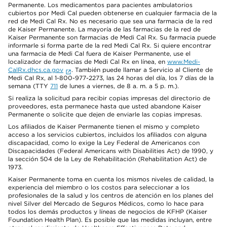
Permanente. Los medicamentos para pacientes ambulatorios
cubiertos por Medi Cal pueden obtenerse en cualquier farmacia de la
red de Medi Cal Rx. No es necesario que sea una farmacia de la red
de Kaiser Permanente. La mayoría de las farmacias de la red de
Kaiser Permanente son farmacias de Medi Cal Rx. Su farmacia puede
informarle si forma parte de la red Medi Cal Rx. Si quiere encontrar
una farmacia de Medi Cal fuera de Kaiser Permanente, use el
localizador de farmacias de Medi Cal Rx en línea, en
www.Medi-
CalRx.dhcs.ca.gov
. También puede llamar a Servicio al Cliente de
Medi Cal Rx, al 1-800-977-2273, las 24 horas del día, los 7 días de la
semana (TTY
711
de lunes a viernes, de 8 a. m. a 5 p. m.).
Si realiza la solicitud para recibir copias impresas del directorio de
proveedores, esta permanece hasta que usted abandone Kaiser
Permanente o solicite que dejen de enviarle las copias impresas.
Los afiliados de Kaiser Permanente tienen el mismo y completo
acceso a los servicios cubiertos, incluidos los afiliados con alguna
discapacidad, como lo exige la Ley Federal de Americanos con
Discapacidades (Federal Americans with Disabilities Act) de 1990, y
la sección 504 de la Ley de Rehabilitación (Rehabilitation Act) de
1973.
Kaiser Permanente toma en cuenta los mismos niveles de calidad, la
experiencia del miembro o los costos para seleccionar a los
profesionales de la salud y los centros de atención en los planes del
nivel Silver del Mercado de Seguros Médicos, como lo hace para
todos los demás productos y líneas de negocios de KFHP (Kaiser
Foundation Health Plan). Es posible que las medidas incluyan, entre