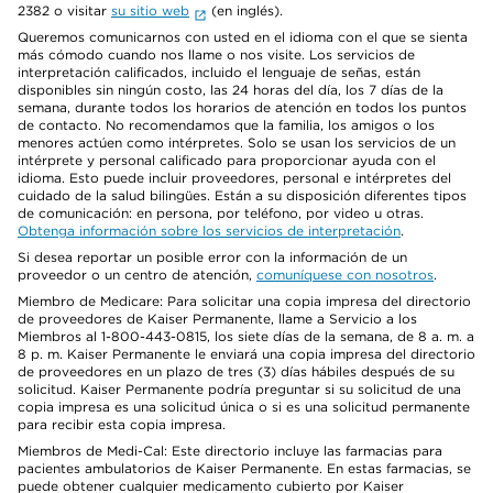
2382 o visitar
su sitio web
(en inglés).
Queremos comunicarnos con usted en el idioma con el que se sienta
más cómodo cuando nos llame o nos visite. Los servicios de
interpretación calificados, incluido el lenguaje de señas, están
disponibles sin ningún costo, las 24 horas del día, los 7 días de la
semana, durante todos los horarios de atención en todos los puntos
de contacto. No recomendamos que la familia, los amigos o los
menores actúen como intérpretes. Solo se usan los servicios de un
intérprete y personal calificado para proporcionar ayuda con el
idioma. Esto puede incluir proveedores, personal e intérpretes del
cuidado de la salud bilingües. Están a su disposición diferentes tipos
de comunicación: en persona, por teléfono, por video u otras.
Obtenga información sobre los servicios de interpretación
.
Si desea reportar un posible error con la información de un
proveedor o un centro de atención,
comuníquese con nosotros
.
Miembro de Medicare: Para solicitar una copia impresa del directorio
de proveedores de Kaiser Permanente, llame a Servicio a los
Miembros al 1-800-443-0815, los siete días de la semana, de 8 a. m. a
8 p. m. Kaiser Permanente le enviará una copia impresa del directorio
de proveedores en un plazo de tres (3) días hábiles después de su
solicitud. Kaiser Permanente podría preguntar si su solicitud de una
copia impresa es una solicitud única o si es una solicitud permanente
para recibir esta copia impresa.
Miembros de Medi-Cal: Este directorio incluye las farmacias para
pacientes ambulatorios de Kaiser Permanente. En estas farmacias, se
puede obtener cualquier medicamento cubierto por Kaiser