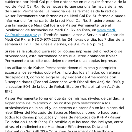
cubiertos por Medi Cal pueden obtenerse en cualquier farmacia de la
red de Medi Cal Rx. No es necesario que sea una farmacia de la red
de Kaiser Permanente. La mayoría de las farmacias de la red de
Kaiser Permanente son farmacias de Medi Cal Rx. Su farmacia puede
informarle si forma parte de la red Medi Cal Rx. Si quiere encontrar
una farmacia de Medi Cal fuera de Kaiser Permanente, use el
localizador de farmacias de Medi Cal Rx en línea, en
www.Medi-
CalRx.dhcs.ca.gov
. También puede llamar a Servicio al Cliente de
Medi Cal Rx, al 1-800-977-2273, las 24 horas del día, los 7 días de la
semana (TTY
711
de lunes a viernes, de 8 a. m. a 5 p. m.).
Si realiza la solicitud para recibir copias impresas del directorio de
proveedores, esta permanece hasta que usted abandone Kaiser
Permanente o solicite que dejen de enviarle las copias impresas.
Los afiliados de Kaiser Permanente tienen el mismo y completo
acceso a los servicios cubiertos, incluidos los afiliados con alguna
discapacidad, como lo exige la Ley Federal de Americanos con
Discapacidades (Federal Americans with Disabilities Act) de 1990, y
la sección 504 de la Ley de Rehabilitación (Rehabilitation Act) de
1973.
Kaiser Permanente toma en cuenta los mismos niveles de calidad, la
experiencia del miembro o los costos para seleccionar a los
profesionales de la salud y los centros de atención en los planes del
nivel Silver del Mercado de Seguros Médicos, como lo hace para
todos los demás productos y líneas de negocios de KFHP (Kaiser
Foundation Health Plan). Es posible que las medidas incluyan, entre
otras, el rendimiento de Healthcare Effectiveness Data and
Information Set (HEDIS)/Consumer Assessment of Healthcare