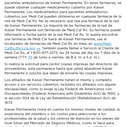
pacientes ambulatorios de Kaiser Permanente. En estas farmacias, se
puede obtener cualquier medicamento cubierto por Kaiser
Permanente. Los medicamentos para pacientes ambulatorios
cubiertos por Medi Cal pueden obtenerse en cualquier farmacia de la
red de Medi Cal Rx. No es necesario que sea una farmacia de la red
de Kaiser Permanente. La mayoría de las farmacias de la red de
Kaiser Permanente son farmacias de Medi Cal Rx. Su farmacia puede
informarle si forma parte de la red Medi Cal Rx. Si quiere encontrar
una farmacia de Medi Cal fuera de Kaiser Permanente, use el
localizador de farmacias de Medi Cal Rx en línea, en
www.Medi-
CalRx.dhcs.ca.gov
. También puede llamar a Servicio al Cliente de
Medi Cal Rx, al 1-800-977-2273, las 24 horas del día, los 7 días de la
semana (TTY
711
de lunes a viernes, de 8 a. m. a 5 p. m.).
Si realiza la solicitud para recibir copias impresas del directorio de
proveedores, esta permanece hasta que usted abandone Kaiser
Permanente o solicite que dejen de enviarle las copias impresas.
Los afiliados de Kaiser Permanente tienen el mismo y completo
acceso a los servicios cubiertos, incluidos los afiliados con alguna
discapacidad, como lo exige la Ley Federal de Americanos con
Discapacidades (Federal Americans with Disabilities Act) de 1990, y
la sección 504 de la Ley de Rehabilitación (Rehabilitation Act) de
1973.
Kaiser Permanente toma en cuenta los mismos niveles de calidad, la
experiencia del miembro o los costos para seleccionar a los
profesionales de la salud y los centros de atención en los planes del
nivel Silver del Mercado de Seguros Médicos, como lo hace para