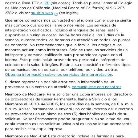
costo) o línea TTY al
711
(sin costo). También puede llamar al Colegio
de Médicos de California (Medical Board of California) al 916-263-
2382 o visitar
su sitio web
(en inglés).
Queremos comunicarnos con usted en el idioma con el que se sienta
más cómodo cuando nos llame o nos visite. Los servicios de
interpretación calificados, incluido el lenguaje de señas, están
disponibles sin ningún costo, las 24 horas del día, los 7 días de la
semana, durante todos los horarios de atención en todos los puntos
de contacto. No recomendamos que la familia, los amigos o los
menores actúen como intérpretes. Solo se usan los servicios de un
intérprete y personal calificado para proporcionar ayuda con el
idioma. Esto puede incluir proveedores, personal e intérpretes del
cuidado de la salud bilingües. Están a su disposición diferentes tipos
de comunicación: en persona, por teléfono, por video u otras.
Obtenga información sobre los servicios de interpretación
.
Si desea reportar un posible error con la información de un
proveedor o un centro de atención,
comuníquese con nosotros
.
Miembro de Medicare: Para solicitar una copia impresa del directorio
de proveedores de Kaiser Permanente, llame a Servicio a los
Miembros al 1-800-443-0815, los siete días de la semana, de 8 a. m. a
8 p. m. Kaiser Permanente le enviará una copia impresa del directorio
de proveedores en un plazo de tres (3) días hábiles después de su
solicitud. Kaiser Permanente podría preguntar si su solicitud de una
copia impresa es una solicitud única o si es una solicitud permanente
para recibir esta copia impresa.
Miembros de Medi-Cal: Este directorio incluye las farmacias para