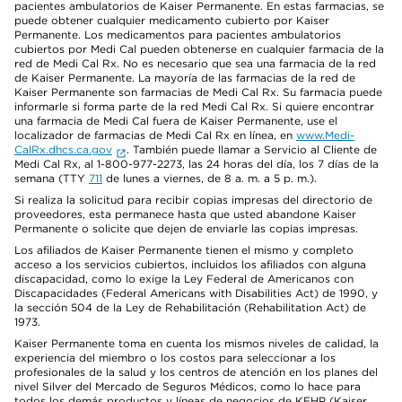
pacientes ambulatorios de Kaiser Permanente. En estas farmacias, se
puede obtener cualquier medicamento cubierto por Kaiser
Permanente. Los medicamentos para pacientes ambulatorios
cubiertos por Medi Cal pueden obtenerse en cualquier farmacia de la
red de Medi Cal Rx. No es necesario que sea una farmacia de la red
de Kaiser Permanente. La mayoría de las farmacias de la red de
Kaiser Permanente son farmacias de Medi Cal Rx. Su farmacia puede
informarle si forma parte de la red Medi Cal Rx. Si quiere encontrar
una farmacia de Medi Cal fuera de Kaiser Permanente, use el
localizador de farmacias de Medi Cal Rx en línea, en
www.Medi-
CalRx.dhcs.ca.gov
. También puede llamar a Servicio al Cliente de
Medi Cal Rx, al 1-800-977-2273, las 24 horas del día, los 7 días de la
semana (TTY
711
de lunes a viernes, de 8 a. m. a 5 p. m.).
Si realiza la solicitud para recibir copias impresas del directorio de
proveedores, esta permanece hasta que usted abandone Kaiser
Permanente o solicite que dejen de enviarle las copias impresas.
Los afiliados de Kaiser Permanente tienen el mismo y completo
acceso a los servicios cubiertos, incluidos los afiliados con alguna
discapacidad, como lo exige la Ley Federal de Americanos con
Discapacidades (Federal Americans with Disabilities Act) de 1990, y
la sección 504 de la Ley de Rehabilitación (Rehabilitation Act) de
1973.
Kaiser Permanente toma en cuenta los mismos niveles de calidad, la
experiencia del miembro o los costos para seleccionar a los
profesionales de la salud y los centros de atención en los planes del
nivel Silver del Mercado de Seguros Médicos, como lo hace para
todos los demás productos y líneas de negocios de KFHP (Kaiser