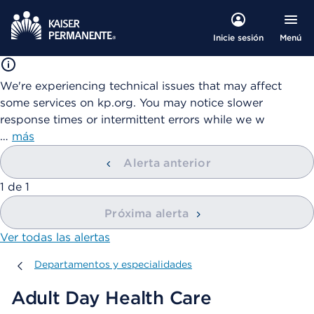
Menú
Inicie sesión
We're experiencing technical issues that may affect
some services on kp.org. You may notice slower
response times or intermittent errors while we w
…
más
Alerta anterior
mostrando
1
de
1
Próxima alerta
Ver todas las alertas
Departamentos y especialidades
Departamentos y especialidades
Adult Day Health Care