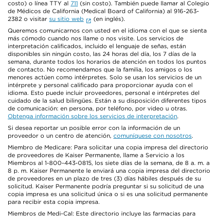
costo) o línea TTY al
711
(sin costo). También puede llamar al Colegio
de Médicos de California (Medical Board of California) al 916-263-
2382 o visitar
su sitio web
(en inglés).
Queremos comunicarnos con usted en el idioma con el que se sienta
más cómodo cuando nos llame o nos visite. Los servicios de
interpretación calificados, incluido el lenguaje de señas, están
disponibles sin ningún costo, las 24 horas del día, los 7 días de la
semana, durante todos los horarios de atención en todos los puntos
de contacto. No recomendamos que la familia, los amigos o los
menores actúen como intérpretes. Solo se usan los servicios de un
intérprete y personal calificado para proporcionar ayuda con el
idioma. Esto puede incluir proveedores, personal e intérpretes del
cuidado de la salud bilingües. Están a su disposición diferentes tipos
de comunicación: en persona, por teléfono, por video u otras.
Obtenga información sobre los servicios de interpretación
.
Si desea reportar un posible error con la información de un
proveedor o un centro de atención,
comuníquese con nosotros
.
Miembro de Medicare: Para solicitar una copia impresa del directorio
de proveedores de Kaiser Permanente, llame a Servicio a los
Miembros al 1-800-443-0815, los siete días de la semana, de 8 a. m. a
8 p. m. Kaiser Permanente le enviará una copia impresa del directorio
de proveedores en un plazo de tres (3) días hábiles después de su
solicitud. Kaiser Permanente podría preguntar si su solicitud de una
copia impresa es una solicitud única o si es una solicitud permanente
para recibir esta copia impresa.
Miembros de Medi-Cal: Este directorio incluye las farmacias para