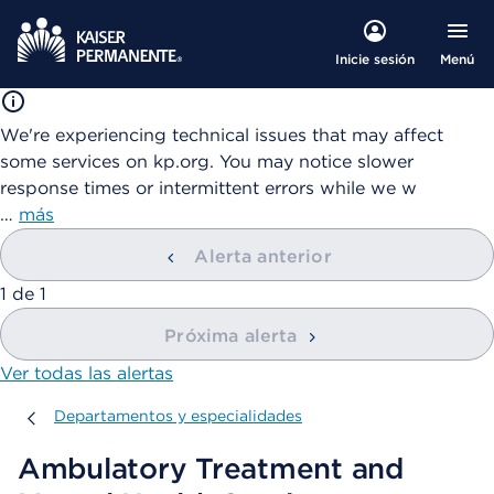
Menú
Inicie sesión
We're experiencing technical issues that may affect
some services on kp.org. You may notice slower
response times or intermittent errors while we w
…
más
Alerta anterior
mostrando
1
de
1
Próxima alerta
Ver todas las alertas
Departamentos y especialidades
Departamentos y especialidades
Ambulatory Treatment and