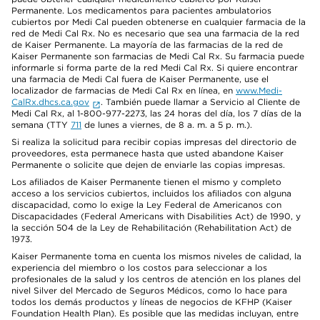
Permanente. Los medicamentos para pacientes ambulatorios
cubiertos por Medi Cal pueden obtenerse en cualquier farmacia de la
red de Medi Cal Rx. No es necesario que sea una farmacia de la red
de Kaiser Permanente. La mayoría de las farmacias de la red de
Kaiser Permanente son farmacias de Medi Cal Rx. Su farmacia puede
informarle si forma parte de la red Medi Cal Rx. Si quiere encontrar
una farmacia de Medi Cal fuera de Kaiser Permanente, use el
localizador de farmacias de Medi Cal Rx en línea, en
www.Medi-
CalRx.dhcs.ca.gov
. También puede llamar a Servicio al Cliente de
Medi Cal Rx, al 1-800-977-2273, las 24 horas del día, los 7 días de la
semana (TTY
711
de lunes a viernes, de 8 a. m. a 5 p. m.).
Si realiza la solicitud para recibir copias impresas del directorio de
proveedores, esta permanece hasta que usted abandone Kaiser
Permanente o solicite que dejen de enviarle las copias impresas.
Los afiliados de Kaiser Permanente tienen el mismo y completo
acceso a los servicios cubiertos, incluidos los afiliados con alguna
discapacidad, como lo exige la Ley Federal de Americanos con
Discapacidades (Federal Americans with Disabilities Act) de 1990, y
la sección 504 de la Ley de Rehabilitación (Rehabilitation Act) de
1973.
Kaiser Permanente toma en cuenta los mismos niveles de calidad, la
experiencia del miembro o los costos para seleccionar a los
profesionales de la salud y los centros de atención en los planes del
nivel Silver del Mercado de Seguros Médicos, como lo hace para
todos los demás productos y líneas de negocios de KFHP (Kaiser
Foundation Health Plan). Es posible que las medidas incluyan, entre