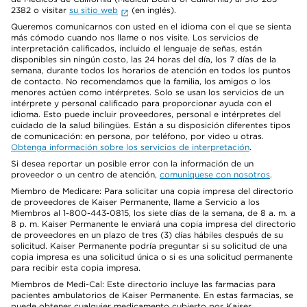
2382 o visitar
su sitio web
(en inglés).
Queremos comunicarnos con usted en el idioma con el que se sienta
más cómodo cuando nos llame o nos visite. Los servicios de
interpretación calificados, incluido el lenguaje de señas, están
disponibles sin ningún costo, las 24 horas del día, los 7 días de la
semana, durante todos los horarios de atención en todos los puntos
de contacto. No recomendamos que la familia, los amigos o los
menores actúen como intérpretes. Solo se usan los servicios de un
intérprete y personal calificado para proporcionar ayuda con el
idioma. Esto puede incluir proveedores, personal e intérpretes del
cuidado de la salud bilingües. Están a su disposición diferentes tipos
de comunicación: en persona, por teléfono, por video u otras.
Obtenga información sobre los servicios de interpretación
.
Si desea reportar un posible error con la información de un
proveedor o un centro de atención,
comuníquese con nosotros
.
Miembro de Medicare: Para solicitar una copia impresa del directorio
de proveedores de Kaiser Permanente, llame a Servicio a los
Miembros al 1-800-443-0815, los siete días de la semana, de 8 a. m. a
8 p. m. Kaiser Permanente le enviará una copia impresa del directorio
de proveedores en un plazo de tres (3) días hábiles después de su
solicitud. Kaiser Permanente podría preguntar si su solicitud de una
copia impresa es una solicitud única o si es una solicitud permanente
para recibir esta copia impresa.
Miembros de Medi-Cal: Este directorio incluye las farmacias para
pacientes ambulatorios de Kaiser Permanente. En estas farmacias, se
puede obtener cualquier medicamento cubierto por Kaiser