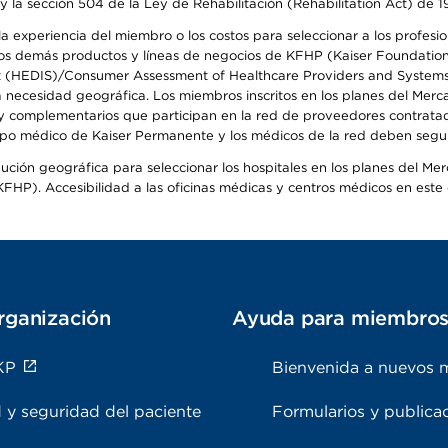
y la sección 504 de la Ley de Rehabilitación (Rehabilitation Act) de 1
 experiencia del miembro o los costos para seleccionar a los profesiona
s demás productos y líneas de negocios de KFHP (Kaiser Foundation He
t (HEDIS)/Consumer Assessment of Healthcare Providers and Systems (
la necesidad geográfica. Los miembros inscritos en los planes del Me
s y complementarios que participan en la red de proveedores contrata
o médico de Kaiser Permanente y los médicos de la red deben seguir l
ribución geográfica para seleccionar los hospitales en los planes del 
HP). Accesibilidad a las oficinas médicas y centros médicos en este d
rganización
Ayuda para miembro
KP
Bienvenida a nuevos 
 y seguridad del paciente
Formularios y publica