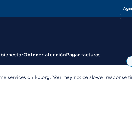
Age
 bienestar
Obtener atención
Pagar facturas
me services on kp.org. You may notice slower response tim