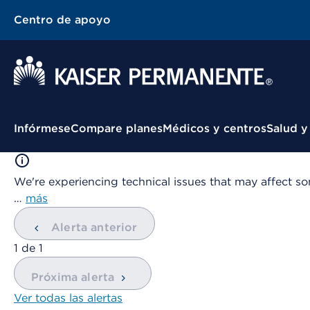
Centro de apoyo
Menú contextual
Infórmese
Compare planes
Médicos y centros
Salud y
We're experiencing technical issues that may affect so
…
más
Alerta anterior
mostrando
1
de
1
Próxima alerta
Ver todas las alertas