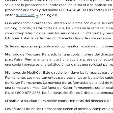
salud nos la proporciona el profesional de la salud o se obtiene e
problemas auditivos y del habla: 1-800-464-4000 (sin costo) o lín
visitar
su sitio web
(en inglés).
Queremos comunicarnos con usted en el idioma con el que se sienta 
sin ningún costo, las 24 horas del día, los 7 días de la semana, d
como intérpretes. Solo se usan los servicios de un intérprete y per
bilingües. Están a su disposición diferentes tipos de comunicación:
Si desea reportar un posible error con la información de un prove
Miembro de Medicare: Para solicitar una copia impresa del director
p. m. Kaiser Permanente le enviará una copia impresa del directori
una copia impresa es una solicitud única o si es una solicitud perm
Miembros de Medi-Cal: Este directorio incluye las farmacias para
Permanente. Los medicamentos para pacientes ambulatorios cubier
de Kaiser Permanente. La mayoría de las farmacias de la red de Ka
una farmacia de Medi Cal fuera de Kaiser Permanente, use el local
Rx, al 1-800-977-2273, las 24 horas del día, los 7 días de la sema
Si realiza la solicitud para recibir copias impresas del directori
Los afiliados de Kaiser Permanente tienen el mismo y completo acce