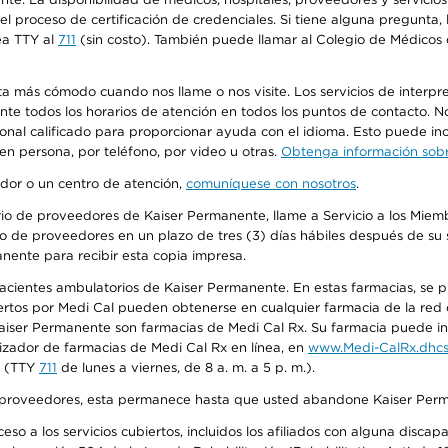
n el proceso de certificación de credenciales. Si tiene alguna pregunt
ea TTY al
711
(sin costo). También puede llamar al Colegio de Médicos d
más cómodo cuando nos llame o nos visite. Los servicios de interpreta
urante todos los horarios de atención en todos los puntos de contacto.
sonal calificado para proporcionar ayuda con el idioma. Esto puede inc
 en persona, por teléfono, por video u otras.
Obtenga información sobre
edor o un centro de atención,
comuníquese con nosotros
.
io de proveedores de Kaiser Permanente, llame a Servicio a los Miembr
o de proveedores en un plazo de tres (3) días hábiles después de su s
anente para recibir esta copia impresa.
 pacientes ambulatorios de Kaiser Permanente. En estas farmacias, se
tos por Medi Cal pueden obtenerse en cualquier farmacia de la red d
iser Permanente son farmacias de Medi Cal Rx. Su farmacia puede info
izador de farmacias de Medi Cal Rx en línea, en
www.Medi-CalRx.dhcs
na (TTY
711
de lunes a viernes, de 8 a. m. a 5 p. m.).
o de proveedores, esta permanece hasta que usted abandone Kaiser Perm
so a los servicios cubiertos, incluidos los afiliados con alguna disc