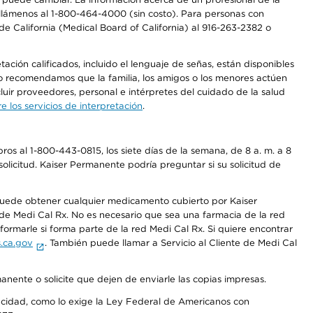
a, llámenos al 1-800-464-4000 (sin costo). Para personas con
e California (Medical Board of California) al 916-263-2382 o
ción calificados, incluido el lenguaje de señas, están disponibles
 No recomendamos que la familia, los amigos o los menores actúen
luir proveedores, personal e intérpretes del cuidado de la salud
 los servicios de interpretación
.
os al 1-800-443-0815, los siete días de la semana, de 8 a. m. a 8
olicitud. Kaiser Permanente podría preguntar si su solicitud de
 puede obtener cualquier medicamento cubierto por Kaiser
e Medi Cal Rx. No es necesario que sea una farmacia de la red
rmarle si forma parte de la red Medi Cal Rx. Si quiere encontrar
.ca.gov
. También puede llamar a Servicio al Cliente de Medi Cal
anente o solicite que dejen de enviarle las copias impresas.
apacidad, como lo exige la Ley Federal de Americanos con