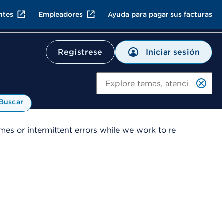
ntes
Empleadores
Ayuda para pagar sus facturas
Iniciar sesión
Regístrese
Bu
Buscar
es or intermittent errors while we work to re