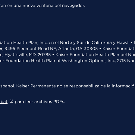
rirán en una nueva ventana del navegador.
ation Health Plan, Inc., en el Norte y Sur de California y Hawái 
r, 3495 Piedmont Road NE, Atlanta, GA 30305 • Kaiser Foundatio
ve, Hyattsville, MD, 20785 • Kaiser Foundation Health Plan del N
ser Foundation Health Plan of Washington Options, Inc., 2715 N
spanol. Kaiser Permanente no se responsabiliza de la información
obat
para leer archivos PDFs.