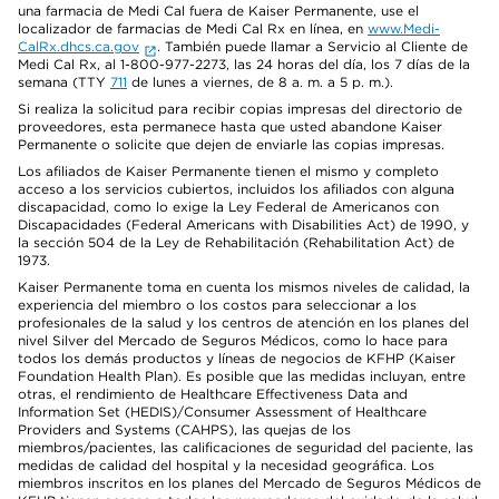
una farmacia de Medi Cal fuera de Kaiser Permanente, use el
localizador de farmacias de Medi Cal Rx en línea, en
www.Medi-
CalRx.dhcs.ca.gov
. También puede llamar a Servicio al Cliente de
Medi Cal Rx, al 1-800-977-2273, las 24 horas del día, los 7 días de la
semana (TTY
711
de lunes a viernes, de 8 a. m. a 5 p. m.).
Si realiza la solicitud para recibir copias impresas del directorio de
proveedores, esta permanece hasta que usted abandone Kaiser
Permanente o solicite que dejen de enviarle las copias impresas.
Los afiliados de Kaiser Permanente tienen el mismo y completo
acceso a los servicios cubiertos, incluidos los afiliados con alguna
discapacidad, como lo exige la Ley Federal de Americanos con
Discapacidades (Federal Americans with Disabilities Act) de 1990, y
la sección 504 de la Ley de Rehabilitación (Rehabilitation Act) de
1973.
Kaiser Permanente toma en cuenta los mismos niveles de calidad, la
experiencia del miembro o los costos para seleccionar a los
profesionales de la salud y los centros de atención en los planes del
nivel Silver del Mercado de Seguros Médicos, como lo hace para
todos los demás productos y líneas de negocios de KFHP (Kaiser
Foundation Health Plan). Es posible que las medidas incluyan, entre
otras, el rendimiento de Healthcare Effectiveness Data and
Information Set (HEDIS)/Consumer Assessment of Healthcare
Providers and Systems (CAHPS), las quejas de los
miembros/pacientes, las calificaciones de seguridad del paciente, las
medidas de calidad del hospital y la necesidad geográfica. Los
miembros inscritos en los planes del Mercado de Seguros Médicos de