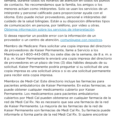
semana, durante todos los horarios de atención en todos los puntos
de contacto. No recomendamos que la familia, los amigos o los
menores actúen como intérpretes. Solo se usan los servicios de un
intérprete y personal calificado para proporcionar ayuda con el
idioma. Esto puede incluir proveedores, personal e intérpretes del
cuidado de la salud bilingües. Están a su disposición diferentes tipos
de comunicación: en persona, por teléfono, por video u otras.
Obtenga información sobre los servicios de interpretación
.
Si desea reportar un posible error con la información de un
proveedor o un centro de atención,
comuníquese con nosotros
.
Miembro de Medicare: Para solicitar una copia impresa del directorio
de proveedores de Kaiser Permanente, llame a Servicio a los
Miembros al 1-800-443-0815, los siete días de la semana, de 8 a. m. a
8 p. m. Kaiser Permanente le enviará una copia impresa del directorio
de proveedores en un plazo de tres (3) días hábiles después de su
solicitud. Kaiser Permanente podría preguntar si su solicitud de una
copia impresa es una solicitud única o si es una solicitud permanente
para recibir esta copia impresa.
Miembros de Medi-Cal: Este directorio incluye las farmacias para
pacientes ambulatorios de Kaiser Permanente. En estas farmacias, se
puede obtener cualquier medicamento cubierto por Kaiser
Permanente. Los medicamentos para pacientes ambulatorios
cubiertos por Medi Cal pueden obtenerse en cualquier farmacia de la
red de Medi Cal Rx. No es necesario que sea una farmacia de la red
de Kaiser Permanente. La mayoría de las farmacias de la red de
Kaiser Permanente son farmacias de Medi Cal Rx. Su farmacia puede
informarle si forma parte de la red Medi Cal Rx. Si quiere encontrar