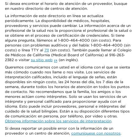
Si desea encontrar el horario de atención de un proveedor, busque
en nuestro directorio de centros de atención.
La información de este directorio en línea se actualiza
periódicamente. La disponibilidad de médicos, hospitales,
proveedores y servicios puede cambiar. La información acerca de un
profesional de la salud nos la proporciona el profesional de la salud o
se obtiene en el proceso de certificación de credenciales. Si tiene
alguna pregunta, llámenos al 1-800-464-4000 (sin costo). Para
personas con problemas auditivos y del habla: 1-800-464-4000 (sin
costo) o línea TTY al
711
(sin costo). También puede llamar al Colegio
de Médicos de California (Medical Board of California) al 916-263-
2382 o visitar
su sitio web
(en inglés).
Queremos comunicarnos con usted en el idioma con el que se sienta
más cómodo cuando nos llame o nos visite. Los servicios de
interpretación calificados, incluido el lenguaje de señas, están
disponibles sin ningún costo, las 24 horas del día, los 7 días de la
semana, durante todos los horarios de atención en todos los puntos
de contacto. No recomendamos que la familia, los amigos o los
menores actúen como intérpretes. Solo se usan los servicios de un
intérprete y personal calificado para proporcionar ayuda con el
idioma. Esto puede incluir proveedores, personal e intérpretes del
cuidado de la salud bilingües. Están a su disposición diferentes tipos
de comunicación: en persona, por teléfono, por video u otras.
Obtenga información sobre los servicios de interpretación
.
Si desea reportar un posible error con la información de un
proveedor o un centro de atención,
comuníquese con nosotros
.