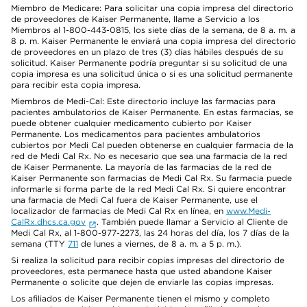
Miembro de Medicare: Para solicitar una copia impresa del directorio
de proveedores de Kaiser Permanente, llame a Servicio a los
Miembros al 1-800-443-0815, los siete días de la semana, de 8 a. m. a
8 p. m. Kaiser Permanente le enviará una copia impresa del directorio
de proveedores en un plazo de tres (3) días hábiles después de su
solicitud. Kaiser Permanente podría preguntar si su solicitud de una
copia impresa es una solicitud única o si es una solicitud permanente
para recibir esta copia impresa.
Miembros de Medi-Cal: Este directorio incluye las farmacias para
pacientes ambulatorios de Kaiser Permanente. En estas farmacias, se
puede obtener cualquier medicamento cubierto por Kaiser
Permanente. Los medicamentos para pacientes ambulatorios
cubiertos por Medi Cal pueden obtenerse en cualquier farmacia de la
red de Medi Cal Rx. No es necesario que sea una farmacia de la red
de Kaiser Permanente. La mayoría de las farmacias de la red de
Kaiser Permanente son farmacias de Medi Cal Rx. Su farmacia puede
informarle si forma parte de la red Medi Cal Rx. Si quiere encontrar
una farmacia de Medi Cal fuera de Kaiser Permanente, use el
localizador de farmacias de Medi Cal Rx en línea, en
www.Medi-
CalRx.dhcs.ca.gov
. También puede llamar a Servicio al Cliente de
Medi Cal Rx, al 1-800-977-2273, las 24 horas del día, los 7 días de la
semana (TTY
711
de lunes a viernes, de 8 a. m. a 5 p. m.).
Si realiza la solicitud para recibir copias impresas del directorio de
proveedores, esta permanece hasta que usted abandone Kaiser
Permanente o solicite que dejen de enviarle las copias impresas.
Los afiliados de Kaiser Permanente tienen el mismo y completo