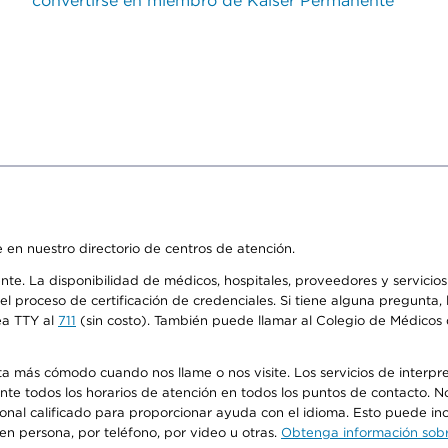
convertirse en miembro de Kaiser Permanente
 en nuestro directorio de centros de atención.
ente. La disponibilidad de médicos, hospitales, proveedores y servici
n el proceso de certificación de credenciales. Si tiene alguna pregunt
ea TTY al
711
(sin costo). También puede llamar al Colegio de Médicos d
más cómodo cuando nos llame o nos visite. Los servicios de interpreta
urante todos los horarios de atención en todos los puntos de contacto.
sonal calificado para proporcionar ayuda con el idioma. Esto puede inc
 en persona, por teléfono, por video u otras.
Obtenga información sobre