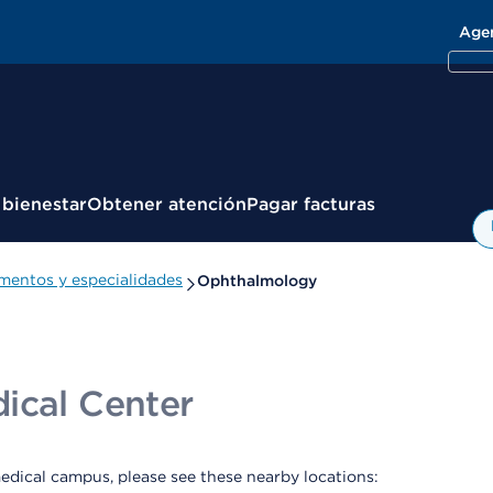
Age
 bienestar
Obtener atención
Pagar facturas
mentos y especialidades
Ophthalmology
ical Center
edical campus, please see these nearby locations: