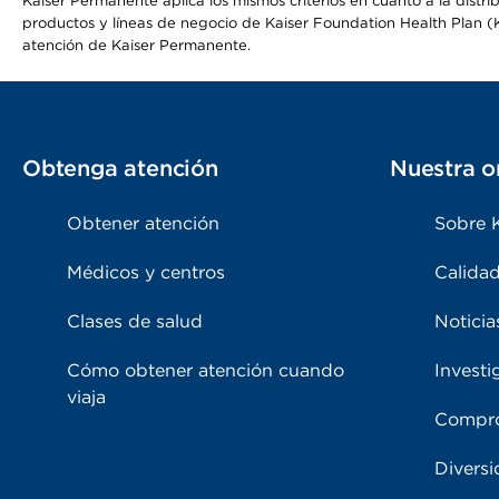
Kaiser Permanente aplica los mismos criterios en cuanto a la dist
productos y líneas de negocio de Kaiser Foundation Health Plan (KF
atención de Kaiser Permanente.
Obtenga atención
Nuestra o
Obtener atención
Sobre 
Médicos y centros
Calidad
Clases de salud
Noticia
Cómo obtener atención cuando
Investi
viaja
Compro
Diversi