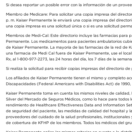
Si desea reportar un posible error con la información de un prove
Miembro de Medicare: Para solicitar una copia impresa del director
p. m. Kaiser Permanente le enviará una copia impresa del directori
una copia impresa es una solicitud única o si es una solicitud perm
Miembros de Medi-Cal: Este directorio incluye las farmacias para
Permanente. Los medicamentos para pacientes ambulatorios cubier
de Kaiser Permanente. La mayoría de las farmacias de la red de Ka
una farmacia de Medi Cal fuera de Kaiser Permanente, use el local
Rx, al 1-800-977-2273, las 24 horas del día, los 7 días de la sema
Si realiza la solicitud para recibir copias impresas del directori
Los afiliados de Kaiser Permanente tienen el mismo y completo acce
Discapacidades (Federal Americans with Disabilities Act) de 1990, 
Kaiser Permanente toma en cuenta los mismos niveles de calidad, la
Silver del Mercado de Seguros Médicos, como lo hace para todos lo
rendimiento de Healthcare Effectiveness Data and Information Se
de seguridad del paciente, las medidas de calidad del hospital y 
proveedores del cuidado de la salud profesionales, institucionale
de cobertura de KFHP de los miembros. Todos los médicos del grup