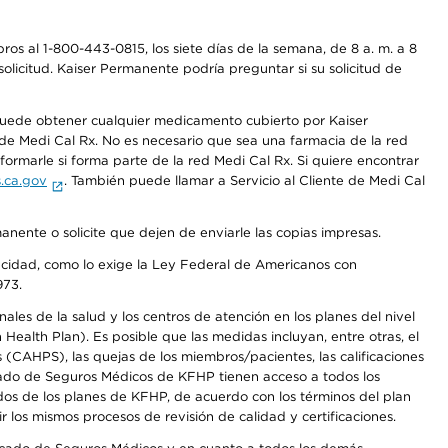
os al 1-800-443-0815, los siete días de la semana, de 8 a. m. a 8
olicitud. Kaiser Permanente podría preguntar si su solicitud de
 puede obtener cualquier medicamento cubierto por Kaiser
e Medi Cal Rx. No es necesario que sea una farmacia de la red
rmarle si forma parte de la red Medi Cal Rx. Si quiere encontrar
.ca.gov
. También puede llamar a Servicio al Cliente de Medi Cal
anente o solicite que dejen de enviarle las copias impresas.
apacidad, como lo exige la Ley Federal de Americanos con
973.
les de la salud y los centros de atención en los planes del nivel
alth Plan). Es posible que las medidas incluyan, entre otras, el
CAHPS), las quejas de los miembros/pacientes, las calificaciones
rcado de Seguros Médicos de KFHP tienen acceso a todos los
dos de los planes de KFHP, de acuerdo con los términos del plan
os mismos procesos de revisión de calidad y certificaciones.