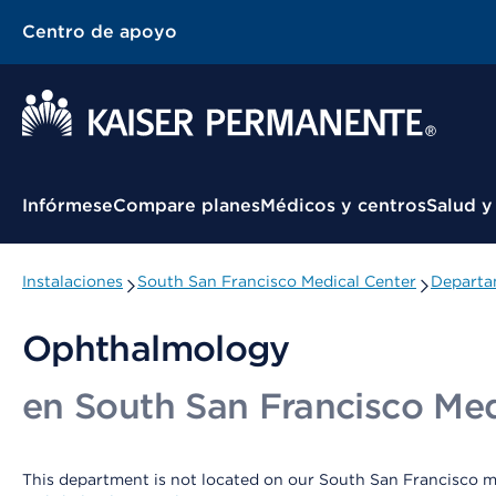
Centro de apoyo
Menú contextual
Infórmese
Compare planes
Médicos y centros
Salud y
Instalaciones
South San Francisco Medical Center
Departa
Ophthalmology
en South San Francisco Med
This department is not located on our South San Francisco m