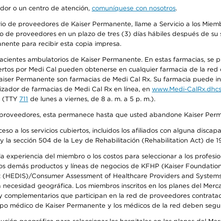
edor o un centro de atención,
comuníquese con nosotros
.
io de proveedores de Kaiser Permanente, llame a Servicio a los Miembr
o de proveedores en un plazo de tres (3) días hábiles después de su s
anente para recibir esta copia impresa.
 pacientes ambulatorios de Kaiser Permanente. En estas farmacias, se
tos por Medi Cal pueden obtenerse en cualquier farmacia de la red d
iser Permanente son farmacias de Medi Cal Rx. Su farmacia puede info
izador de farmacias de Medi Cal Rx en línea, en
www.Medi-CalRx.dhcs
na (TTY
711
de lunes a viernes, de 8 a. m. a 5 p. m.).
o de proveedores, esta permanece hasta que usted abandone Kaiser Perm
so a los servicios cubiertos, incluidos los afiliados con alguna disc
y la sección 504 de la Ley de Rehabilitación (Rehabilitation Act) de 1
 experiencia del miembro o los costos para seleccionar a los profesiona
s demás productos y líneas de negocios de KFHP (Kaiser Foundation He
t (HEDIS)/Consumer Assessment of Healthcare Providers and Systems (
la necesidad geográfica. Los miembros inscritos en los planes del Me
s y complementarios que participan en la red de proveedores contrata
o médico de Kaiser Permanente y los médicos de la red deben seguir l