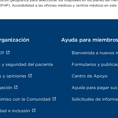
ribución geográfica para seleccionar los hospitales en los planes del 
HP). Accesibilidad a las oficinas médicas y centros médicos en este d
rganización
Ayuda para miembro
KP
Bienvenida a nuevos 
 y seguridad del paciente
Formularios y publica
s y opiniones
Centro de Apoyo
gación
Ayuda para pagar sus 
miso con la Comunidad
Solicitudes de inform
dad e inclusión