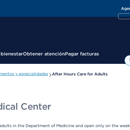
Age
 bienestar
Obtener atención
Pagar facturas
mentos y especialidades
After Hours Care for Adults
ical Center
r adults in the Department of Medicine and open only on the wee