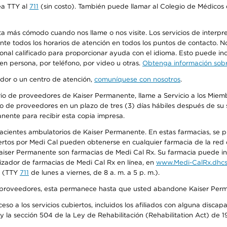
ea TTY al
711
(sin costo). También puede llamar al Colegio de Médicos d
más cómodo cuando nos llame o nos visite. Los servicios de interpreta
urante todos los horarios de atención en todos los puntos de contacto.
sonal calificado para proporcionar ayuda con el idioma. Esto puede inc
 en persona, por teléfono, por video u otras.
Obtenga información sobre
edor o un centro de atención,
comuníquese con nosotros
.
io de proveedores de Kaiser Permanente, llame a Servicio a los Miembr
o de proveedores en un plazo de tres (3) días hábiles después de su s
anente para recibir esta copia impresa.
 pacientes ambulatorios de Kaiser Permanente. En estas farmacias, se
tos por Medi Cal pueden obtenerse en cualquier farmacia de la red d
iser Permanente son farmacias de Medi Cal Rx. Su farmacia puede info
izador de farmacias de Medi Cal Rx en línea, en
www.Medi-CalRx.dhcs
na (TTY
711
de lunes a viernes, de 8 a. m. a 5 p. m.).
o de proveedores, esta permanece hasta que usted abandone Kaiser Perm
so a los servicios cubiertos, incluidos los afiliados con alguna disc
y la sección 504 de la Ley de Rehabilitación (Rehabilitation Act) de 1