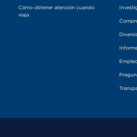
Cómo obtener atención cuando
Investi
viaja
Compro
Diversi
Inform
Emple
Pregun
Transpa