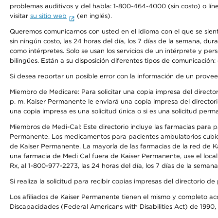
problemas auditivos y del habla: 1-800-464-4000 (sin costo) o lín
visitar
su sitio web
(en inglés).
Queremos comunicarnos con usted en el idioma con el que se sienta 
sin ningún costo, las 24 horas del día, los 7 días de la semana, d
como intérpretes. Solo se usan los servicios de un intérprete y per
bilingües. Están a su disposición diferentes tipos de comunicación:
Si desea reportar un posible error con la información de un prove
Miembro de Medicare: Para solicitar una copia impresa del director
p. m. Kaiser Permanente le enviará una copia impresa del directori
una copia impresa es una solicitud única o si es una solicitud perm
Miembros de Medi-Cal: Este directorio incluye las farmacias para
Permanente. Los medicamentos para pacientes ambulatorios cubier
de Kaiser Permanente. La mayoría de las farmacias de la red de Ka
una farmacia de Medi Cal fuera de Kaiser Permanente, use el local
Rx, al 1-800-977-2273, las 24 horas del día, los 7 días de la sema
Si realiza la solicitud para recibir copias impresas del directori
Los afiliados de Kaiser Permanente tienen el mismo y completo acce
Discapacidades (Federal Americans with Disabilities Act) de 1990, 