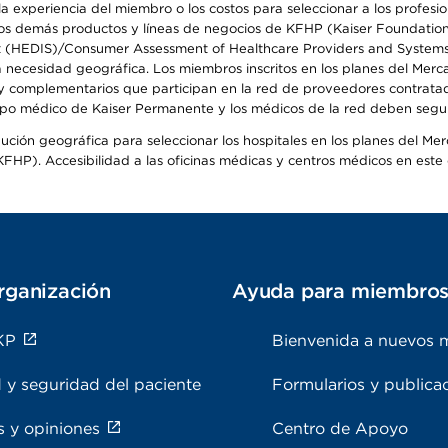
 experiencia del miembro o los costos para seleccionar a los profesiona
s demás productos y líneas de negocios de KFHP (Kaiser Foundation He
t (HEDIS)/Consumer Assessment of Healthcare Providers and Systems (
la necesidad geográfica. Los miembros inscritos en los planes del Me
s y complementarios que participan en la red de proveedores contrata
o médico de Kaiser Permanente y los médicos de la red deben seguir l
ribución geográfica para seleccionar los hospitales en los planes del 
HP). Accesibilidad a las oficinas médicas y centros médicos en este d
rganización
Ayuda para miembro
KP
Bienvenida a nuevos 
 y seguridad del paciente
Formularios y publica
s y opiniones
Centro de Apoyo