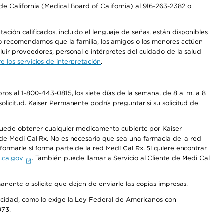
e California (Medical Board of California) al 916-263-2382 o
ción calificados, incluido el lenguaje de señas, están disponibles
 No recomendamos que la familia, los amigos o los menores actúen
luir proveedores, personal e intérpretes del cuidado de la salud
 los servicios de interpretación
.
os al 1-800-443-0815, los siete días de la semana, de 8 a. m. a 8
olicitud. Kaiser Permanente podría preguntar si su solicitud de
 puede obtener cualquier medicamento cubierto por Kaiser
e Medi Cal Rx. No es necesario que sea una farmacia de la red
rmarle si forma parte de la red Medi Cal Rx. Si quiere encontrar
.ca.gov
. También puede llamar a Servicio al Cliente de Medi Cal
anente o solicite que dejen de enviarle las copias impresas.
apacidad, como lo exige la Ley Federal de Americanos con
973.