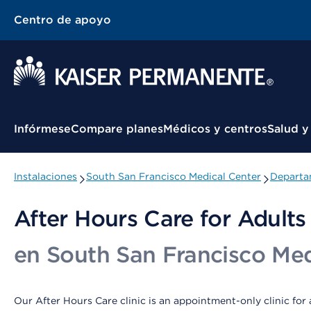
Centro de apoyo
Menú contextual
Infórmese
Compare planes
Médicos y centros
Salud y
Instalaciones
South San Francisco Medical Center
Departa
After Hours Care for Adults
en South San Francisco Med
Our After Hours Care clinic is an appointment-only clinic fo