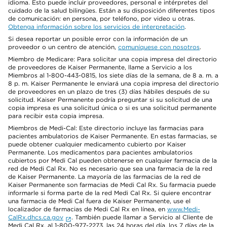
idioma. Esto puede incluir proveedores, personal e intérpretes del
cuidado de la salud bilingües. Están a su disposición diferentes tipos
de comunicación: en persona, por teléfono, por video u otras.
Obtenga información sobre los servicios de interpretación
.
Si desea reportar un posible error con la información de un
proveedor o un centro de atención,
comuníquese con nosotros
.
Miembro de Medicare: Para solicitar una copia impresa del directorio
de proveedores de Kaiser Permanente, llame a Servicio a los
Miembros al 1-800-443-0815, los siete días de la semana, de 8 a. m. a
8 p. m. Kaiser Permanente le enviará una copia impresa del directorio
de proveedores en un plazo de tres (3) días hábiles después de su
solicitud. Kaiser Permanente podría preguntar si su solicitud de una
copia impresa es una solicitud única o si es una solicitud permanente
para recibir esta copia impresa.
Miembros de Medi-Cal: Este directorio incluye las farmacias para
pacientes ambulatorios de Kaiser Permanente. En estas farmacias, se
puede obtener cualquier medicamento cubierto por Kaiser
Permanente. Los medicamentos para pacientes ambulatorios
cubiertos por Medi Cal pueden obtenerse en cualquier farmacia de la
red de Medi Cal Rx. No es necesario que sea una farmacia de la red
de Kaiser Permanente. La mayoría de las farmacias de la red de
Kaiser Permanente son farmacias de Medi Cal Rx. Su farmacia puede
informarle si forma parte de la red Medi Cal Rx. Si quiere encontrar
una farmacia de Medi Cal fuera de Kaiser Permanente, use el
localizador de farmacias de Medi Cal Rx en línea, en
www.Medi-
CalRx.dhcs.ca.gov
. También puede llamar a Servicio al Cliente de
Medi Cal Rx, al 1-800-977-2273, las 24 horas del día, los 7 días de la