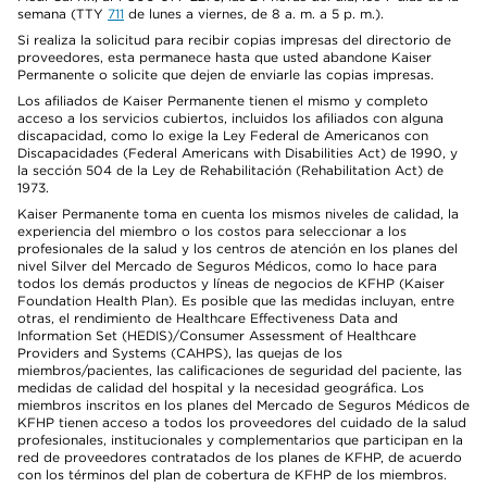
semana (TTY
711
de lunes a viernes, de 8 a. m. a 5 p. m.).
Si realiza la solicitud para recibir copias impresas del directorio de
proveedores, esta permanece hasta que usted abandone Kaiser
Permanente o solicite que dejen de enviarle las copias impresas.
Los afiliados de Kaiser Permanente tienen el mismo y completo
acceso a los servicios cubiertos, incluidos los afiliados con alguna
discapacidad, como lo exige la Ley Federal de Americanos con
Discapacidades (Federal Americans with Disabilities Act) de 1990, y
la sección 504 de la Ley de Rehabilitación (Rehabilitation Act) de
1973.
Kaiser Permanente toma en cuenta los mismos niveles de calidad, la
experiencia del miembro o los costos para seleccionar a los
profesionales de la salud y los centros de atención en los planes del
nivel Silver del Mercado de Seguros Médicos, como lo hace para
todos los demás productos y líneas de negocios de KFHP (Kaiser
Foundation Health Plan). Es posible que las medidas incluyan, entre
otras, el rendimiento de Healthcare Effectiveness Data and
Information Set (HEDIS)/Consumer Assessment of Healthcare
Providers and Systems (CAHPS), las quejas de los
miembros/pacientes, las calificaciones de seguridad del paciente, las
medidas de calidad del hospital y la necesidad geográfica. Los
miembros inscritos en los planes del Mercado de Seguros Médicos de
KFHP tienen acceso a todos los proveedores del cuidado de la salud
profesionales, institucionales y complementarios que participan en la
red de proveedores contratados de los planes de KFHP, de acuerdo
con los términos del plan de cobertura de KFHP de los miembros.