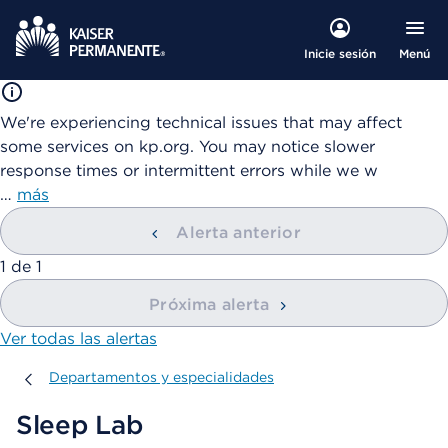
Menú
Inicie sesión
We're experiencing technical issues that may affect
some services on kp.org. You may notice slower
response times or intermittent errors while we w
…
más
Alerta anterior
mostrando
1
de
1
Próxima alerta
Ver todas las alertas
Departamentos y especialidades
Departamentos y especialidades
Sleep Lab