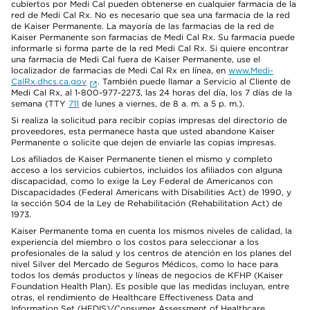
cubiertos por Medi Cal pueden obtenerse en cualquier farmacia de la
red de Medi Cal Rx. No es necesario que sea una farmacia de la red
de Kaiser Permanente. La mayoría de las farmacias de la red de
Kaiser Permanente son farmacias de Medi Cal Rx. Su farmacia puede
informarle si forma parte de la red Medi Cal Rx. Si quiere encontrar
una farmacia de Medi Cal fuera de Kaiser Permanente, use el
localizador de farmacias de Medi Cal Rx en línea, en
www.Medi-
CalRx.dhcs.ca.gov
. También puede llamar a Servicio al Cliente de
Medi Cal Rx, al 1-800-977-2273, las 24 horas del día, los 7 días de la
semana (TTY
711
de lunes a viernes, de 8 a. m. a 5 p. m.).
Si realiza la solicitud para recibir copias impresas del directorio de
proveedores, esta permanece hasta que usted abandone Kaiser
Permanente o solicite que dejen de enviarle las copias impresas.
Los afiliados de Kaiser Permanente tienen el mismo y completo
acceso a los servicios cubiertos, incluidos los afiliados con alguna
discapacidad, como lo exige la Ley Federal de Americanos con
Discapacidades (Federal Americans with Disabilities Act) de 1990, y
la sección 504 de la Ley de Rehabilitación (Rehabilitation Act) de
1973.
Kaiser Permanente toma en cuenta los mismos niveles de calidad, la
experiencia del miembro o los costos para seleccionar a los
profesionales de la salud y los centros de atención en los planes del
nivel Silver del Mercado de Seguros Médicos, como lo hace para
todos los demás productos y líneas de negocios de KFHP (Kaiser
Foundation Health Plan). Es posible que las medidas incluyan, entre
otras, el rendimiento de Healthcare Effectiveness Data and
Information Set (HEDIS)/Consumer Assessment of Healthcare